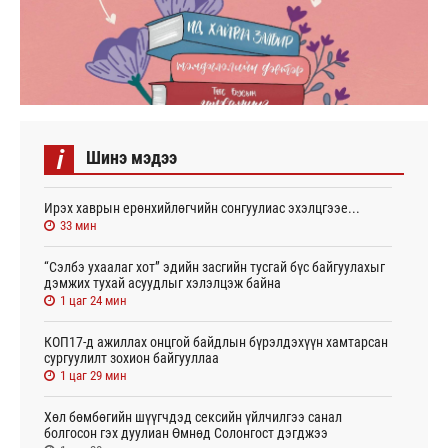
i
Шинэ мэдээ
Ирэх хаврын ерөнхийлөгчийн сонгуулиас эхэлцгээе...
33 мин
“Сэлбэ ухаалаг хот” эдийн засгийн тусгай бүс байгуулахыг
дэмжих тухай асуудлыг хэлэлцэж байна
1 цаг 24 мин
КОП17-д ажиллах онцгой байдлын бүрэлдэхүүн хамтарсан
сургуулилт зохион байгууллаа
1 цаг 29 мин
Хөл бөмбөгийн шүүгчдэд сексийн үйлчилгээ санал
болгосон гэх дуулиан Өмнөд Солонгост дэгджээ