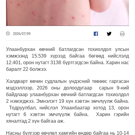
2026/07/09
Улаанбурхан өвчний батлагдсан тохиолдол улсын
хэмжээнд 15.539 хүрээд байгаа бөгөөд нийслэлд
12.401, орон нутагт 3138 бүртгэгдсэн байна. Харин нас
баралт 22 болжээ.
Халдварт өвчин судлалын үндэсний төвөөс гаргасан
мэдээллээр, 2026 оны долоодугаар сарын 9-ний
байдлаар улаанбурхан өвчний батлагдсан тохиолдол
2 нэмэгджээ. Эмнэлэгт 19 хүн хэвтэн эмчлүүлж байна.
Тодруулбал, нийслэл Улаанбаатар хотод 13, орон
нутагт 6 хэвтэн эмчлүүлж байна. Харин гэрийн
хяналтад 2 хүн байгаа аж.
Насны бүлгээр өвчлөл хамгийн өндөр байгаа нь 10-14