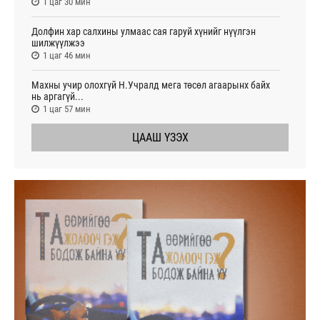
1 цаг 30 мин
Долфин хар салхины улмаас сая гаруй хүнийг нүүлгэн
шилжүүлжээ
1 цаг 46 мин
Махны учир олохгүй Н.Учралд мега төсөл агаарынх байх
нь аргагүй...
1 цаг 57 мин
ЦААШ ҮЗЭХ