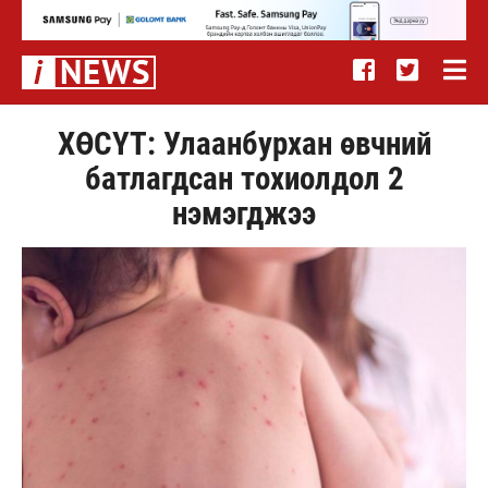
ХӨСҮТ: Улаанбурхан өвчний
батлагдсан тохиолдол 2
нэмэгджээ