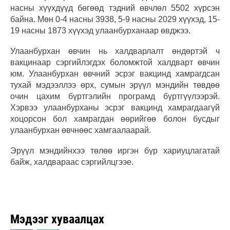
насны хүүхдүүд бөгөөд тэдний өвчлөл 5502 хүрсэн
байна. Мөн 0-4 насны 3938, 5-9 насны 2029 хүүхэд, 15-
19 насны 1873 хүүхэд улаанбурханаар өвджээ.
Улаанбурхан өвчин нь халдварлалт өндөртэй ч
вакцинаар сэргийлэгдэх боломжтой халдварт өвчин
юм. Улаанбурхан өвчний эсрэг вакцинд хамрагдсан
тухай мэдээллээ өрх, сумын эрүүл мэндийн төвдөө
очин цахим бүртгэлийн програмд бүртгүүлээрэй.
Хэрвээ улаанбурханы эсрэг вакцинд хамрагдаагүй
хоцорсон бол хамрагдан өөрийгөө болон бусдыг
улаанбурхан өвчнөөс хамгаалаарай.
Эрүүл мэндийнхээ төлөө иргэн бүр хариуцлагатай
байж, халдвараас сэргийлцгээе.
Мэдээг хуваалцах