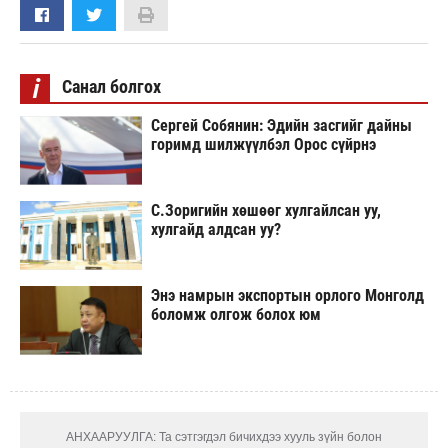
i
Санал болгох
Сергей Собянин: Эдийн засгийг дайны
горимд шилжүүлбэл Орос сүйрнэ
С.Зоригийн хөшөөг хулгайлсан уу,
хулгайд алдсан уу?
Энэ намрын экспортын орлого Монголд
боломж олгож болох юм
АНХААРУУЛГА: Та сэтгэгдэл бичихдээ хууль зүйн болон