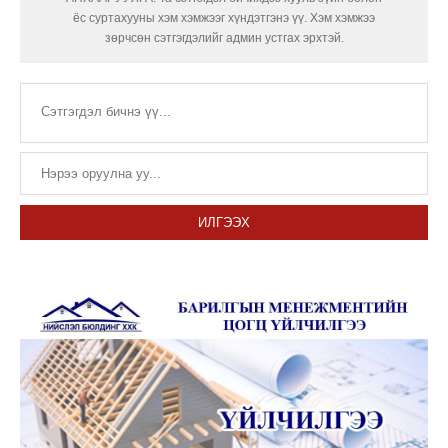
ёс суртахууны хэм хэмжээг хүндэтгэнэ үү. Хэм хэмжээ
зөрчсөн сэтгэгдэлийг админ устгах эрхтэй.
ИЛГЭЭХ