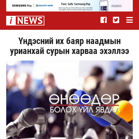
Үндэсний их баяр наадмын
урианхай сурын харваа эхэллээ