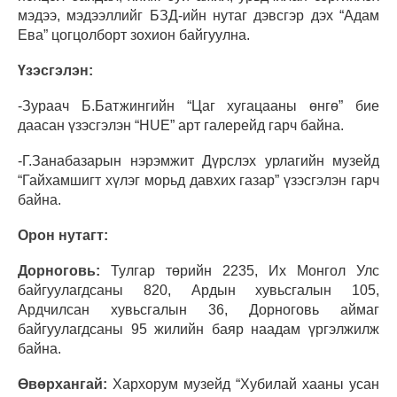
мэдээ, мэдээллийг БЗД-ийн нутаг дэвсгэр дэх “Адам
Ева” цогцолборт зохион байгуулна.
Үзэсгэлэн:
-Зураач Б.Батжингийн “Цаг хугацааны өнгө” бие
даасан үзэсгэлэн “HUE” арт галерейд гарч байна.
-Г.Занабазарын нэрэмжит Дүрслэх урлагийн музейд
“Гайхамшигт хүлэг морьд давхих газар” үзэсгэлэн гарч
байна.
Орон нутагт:
Дорноговь:
Тулгар төрийн 2235, Их Монгол Улс
байгуулагдсаны 820, Ардын хувьсгалын 105,
Ардчилсан хувьсгалын 36, Дорноговь аймаг
байгуулагдсаны 95 жилийн баяр наадам үргэлжилж
байна.
Өвөрхангай:
Хархорум музейд “Хубилай хааны усан