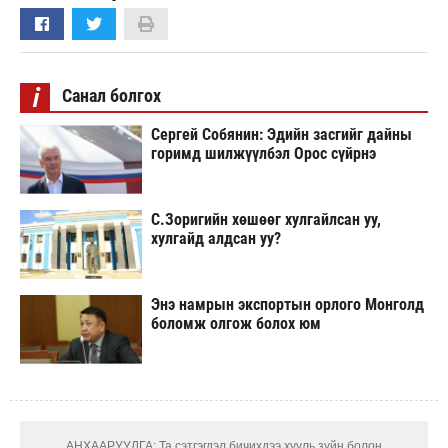
i
Санал болгох
Сергей Собянин: Эдийн засгийг дайны
горимд шилжүүлбэл Орос сүйрнэ
С.Зоригийн хөшөөг хулгайлсан уу,
хулгайд алдсан уу?
Энэ намрын экспортын орлого Монголд
боломж олгож болох юм
АНХААРУУЛГА: Та сэтгэгдэл бичихдээ хууль зүйн болон