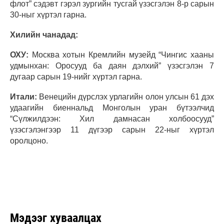
флот” сэдэвт гэрэл зургийн тусгай үзэсгэлэн 8-р сарын
30-ныг хүртэл гарна.
Хилийн чанадад:
ОХУ:
Москва хотын Кремлийн музейд “Чингис хааны
удмынхан: Оросууд ба даян дэлхий” үзэсгэлэн 7
дугаар сарын 19-нийг хүртэл гарна.
Итали:
Венецийн дүрслэх урлагийн олон улсын 61 дэх
удаагийн биеннальд Монголын уран бүтээлчид
“Сүлжилдээн: Хил дамнасан холбоосууд”
үзэсгэлэнгээр 11 дүгээр сарын 22-ныг хүртэл
оролцоно.
Мэдээг хуваалцах