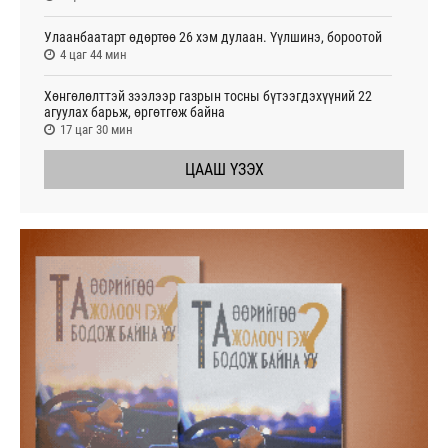
Улаанбаатарт өдөртөө 26 хэм дулаан. Үүлшинэ, бороотой
4 цаг 44 мин
Хөнгөлөлттэй зээлээр газрын тосны бүтээгдэхүүний 22
агуулах барьж, өргөтгөж байна
17 цаг 30 мин
ЦААШ ҮЗЭХ