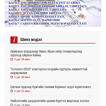
i
Шинэ мэдээ
Ормузын асуудлаар Оман, Иран хоёр тохиролцоонд
хүрэхэд ойрхон байна
3 цаг 34 мин
"Сэлэнгэ-2026” хэмтэрсэн хээрийн сургууль амжилттай
өндөрлөлөө
3 цаг 38 мин
Цагаан ордонд бүжгийн танхим барихыг шүүх хоригложээ
3 цаг 51 мин
Нийслэлийн цэцэрлэгийн цахим бүртгэл маргааш эхэлнэ
4 цаг 14 мин