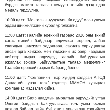
бүрдээ амжилт гаргасан хүмүүст төрийн дээд одон
медаль гардуулна.
10:00 цагт:
“Монголын нүүдэлчин ба адуу” олон улсын
эрдэм шинжилгээний хурал үргэлжилнэ.
11:00 цагт:
Гаалийн ерөнхий газраас 2026 оны эхний
хагас жилийн байдлаар илрүүлсэн зөрчил, албан
хаагчдын шилжилт хөдөлгөөн, сахилга хариуцлагад
авсан арга хэмжээ, мөн Үндэсний их баяр наадмын
нийтээр амрах өдрүүдэд гаалийн байгууллагын
ажиллах зохион байгуулалтын талаар мэдээллийг
Гаалийн ерөнхий газрын байранд болно.
11
:00
цагт:
“Компанийн нэр хүндэд халдсан АНОД
Даваагийн үнэн төрх” сэдвээр МММОН хувьцаат
компаниас мэдээлэл хийнэ.
14:00 цагт:
Баяр наадмын амралтын өдрүүдийг угтан
Онцгой байдлын байгууллагаас гол, усны ослын
нөхцөл байдал, хийж буй ажил, урьдчилан сэргийлэх