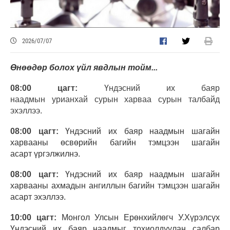
2026/07/07
Өнөөдөр болох үйл явдлын тойм...
08:00 цагт:
Үндэсний их баяр
наадмын урианхай сурын харваа сурын талбайд
эхэллээ.
0
8:00 цагт:
Үндэсний их баяр наадмын шагайн
харвааны өсвөрийн багийн тэмцээн шагайн
асарт үргэлжилнэ.
08:00 цагт:
Үндэсний их баяр наадмын шагайн
харвааны ахмадын ангиллын багийн тэмцээн шагайн
асарт эхэллээ.
10:00 цагт:
Монгол Улсын Ерөнхийлөгч У.Хүрэлсүх
Үндэсний их баяр наадмыг тохиолдуулан салбар