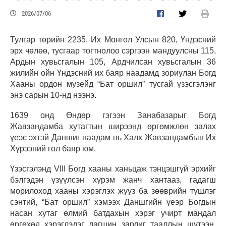
2026/07/06
Тулгар төрийн 2235, Их Монгол Улсын 820, Үндэсний
эрх чөлөө, тусгаар тогтнолоо сэргээн мандуулсны 115,
Ардын хувьсгалын 105, Ардчилсан хувьсгалын 36
жилийн ойн Үндэсний их баяр наадамд зориулан Богд
Хааны ордон музейд “Бат оршил” тусгай үзэсгэлэнг
энэ сарын 10-нд нээнэ.
1639 онд Өндөр гэгээн Занабазарыг Богд
Жавзандамба хутагтын ширээнд өргөмжлөн залах
үеэс эхтэй Даншиг наадам нь Халх Жавзандамбын Их
Хүрээний гол баяр юм.
Үзэсгэлэнд VIII Богд хааны ханьцаж тэнцэшгүй эрхийг
бэлгэдэн үзүүлсэн хүрэм жанч хантааз, гадагш
морилоход хааны хэрэглэх жууз ба зөөврийн түшлэг
сэнтий, “Бат оршил” хэмээх Даншгийн үеэр Богдын
насан хутаг өлмий батдахын хэрэг учирт мандал
өргөхөд хэрэглэдэг лагшин зарлиг тааллын шүтээн,