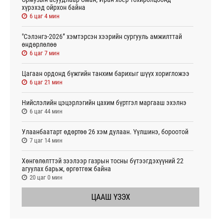
хүрэхэд ойрхон байна
6 цаг 4 мин
"Сэлэнгэ-2026” хэмтэрсэн хээрийн сургууль амжилттай
өндөрлөлөө
6 цаг 7 мин
Цагаан ордонд бүжгийн танхим барихыг шүүх хоригложээ
6 цаг 21 мин
Нийслэлийн цэцэрлэгийн цахим бүртгэл маргааш эхэлнэ
6 цаг 44 мин
Улаанбаатарт өдөртөө 26 хэм дулаан. Үүлшинэ, бороотой
7 цаг 14 мин
Хөнгөлөлттэй зээлээр газрын тосны бүтээгдэхүүний 22
агуулах барьж, өргөтгөж байна
20 цаг 0 мин
ЦААШ ҮЗЭХ