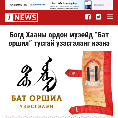
Богд Хааны ордон музейд “Бат
оршил” тусгай үзэсгэлэнг нээнэ