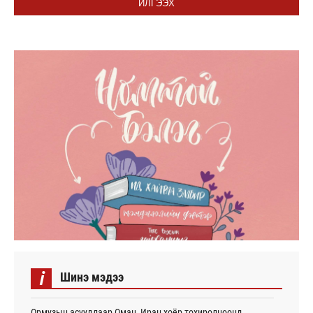
ИЛГЭЭХ
i
Шинэ мэдээ
Ормузын асуудлаар Оман, Иран хоёр тохиролцоонд