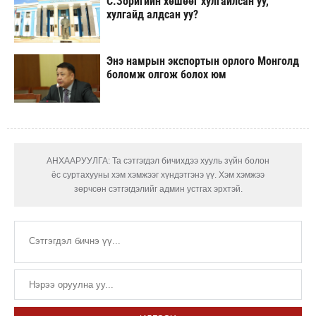
С.Зоригийн хөшөөг хулгайлсан уу,
хулгайд алдсан уу?
Энэ намрын экспортын орлого Монголд
боломж олгож болох юм
АНХААРУУЛГА: Та сэтгэгдэл бичихдээ хууль зүйн болон
ёс суртахууны хэм хэмжээг хүндэтгэнэ үү. Хэм хэмжээ
зөрчсөн сэтгэгдэлийг админ устгах эрхтэй.