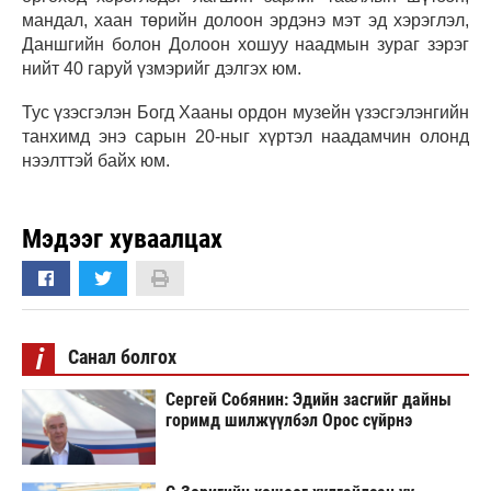
мандал, хаан төрийн долоон эрдэнэ мэт эд хэрэглэл,
Даншгийн болон Долоон хошуу наадмын зураг зэрэг
нийт 40 гаруй үзмэрийг дэлгэх юм.
Тус үзэсгэлэн Богд Хааны ордон музейн үзэсгэлэнгийн
танхимд энэ сарын 20-ныг хүртэл наадамчин олонд
нээлттэй байх юм.
Мэдээг хуваалцах
i
Санал болгох
Сергей Собянин: Эдийн засгийг дайны
горимд шилжүүлбэл Орос сүйрнэ