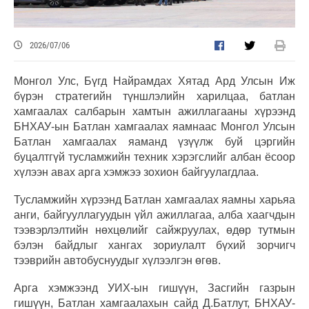
2026/07/06
Монгол Улс, Бүгд Найрамдах Хятад Ард Улсын Иж
бүрэн стратегийн түншлэлийн харилцаа, батлан
хамгаалах салбарын хамтын ажиллагааны хүрээнд
БНХАУ-ын Батлан хамгаалах яамнаас Монгол Улсын
Батлан хамгаалах яаманд үзүүлж буй цэргийн
буцалтгүй тусламжийн техник хэрэгслийг албан ёсоор
хүлээн авах арга хэмжээ зохион байгуулагдлаа.
Тусламжийн хүрээнд Батлан хамгаалах яамны харьяа
анги, байгууллагуудын үйл ажиллагаа, алба хаагчдын
тээвэрлэлтийн нөхцөлийг сайжруулах, өдөр тутмын
бэлэн байдлыг хангах зориулалт бүхий зорчигч
тээврийн автобуснуудыг хүлээлгэн өгөв.
Арга хэмжээнд УИХ-ын гишүүн, Засгийн газрын
гишүүн, Батлан хамгаалахын сайд Д.Батлут, БНХАУ-