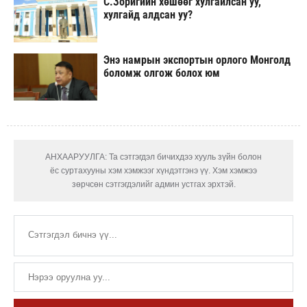
С.Зоригийн хөшөөг хулгайлсан уу,
хулгайд алдсан уу?
Энэ намрын экспортын орлого Монголд
боломж олгож болох юм
АНХААРУУЛГА: Та сэтгэгдэл бичихдээ хууль зүйн болон
ёс суртахууны хэм хэмжээг хүндэтгэнэ үү. Хэм хэмжээ
зөрчсөн сэтгэгдэлийг админ устгах эрхтэй.