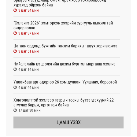
хүрэхэд ойрхон байна
3 цаг 34 мин
"Сэлэнгэ-2026” хэмтэрсэн хээрийн сургууль амжилттай
өндөрлөлөө
3 цаг 37 мин
Цагаан ордонд бүжгийн танхим барихыг шүүх хоригложээ
3 цаг 51 мин
Нийслэлийн цэцэрлэгийн цахим бүртгэл маргааш эхэлнэ
4 цаг 14 мин
Улаанбаатарт өдөртөө 26 хэм дулаан. Үүлшинэ, бороотой
4 цаг 44 мин
Хөнгөлөлттэй зээлээр газрын тосны бүтээгдэхүүний 22
агуулах барьж, өргөтгөж байна
17 цаг 30 мин
ЦААШ ҮЗЭХ