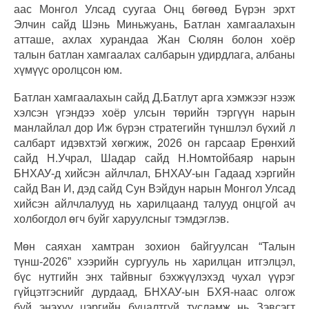
аас Монгол Улсад суугаа Онц бөгөөд Бүрэн эрхт
Элчин сайд Шэнь Миньжуань, Батлан хамгаалахын
атташе, ахлах хурандаа Жан Сюлян болон хоёр
талын батлан хамгаалах салбарын удирдлага, албаны
хүмүүс оролцсон юм.
Батлан хамгаалахын сайд Д.Батлут арга хэмжээг нээж
хэлсэн үгэндээ хоёр улсын төрийн тэргүүн нарын
манлайлал дор Иж бүрэн стратегийн түншлэл бүхий л
салбарт идэвхтэй хөгжиж, 2026 он гарсаар Ерөнхий
сайд Н.Учрал, Шадар сайд Н.Номтойбаяр нарын
БНХАУ-д хийсэн айлчлал, БНХАУ-ын Гадаад хэргийн
сайд Ван И, дэд сайд Сун Вэйдун нарын Монгол Улсад
хийсэн айлчлалууд нь харилцаанд талууд онцгой ач
холбогдол өгч буйг харуулсныг тэмдэглэв.
Мөн саяхан хамтран зохион байгуулсан “Талын
түнш-2026” хээрийн сургууль нь харилцан итгэлцэл,
бүс нутгийн энх тайвныг бэхжүүлэхэд чухал үүрэг
гүйцэтгэснийг дурдаад, БНХАУ-ын БХЯ-наас олгож
буй энэхүү цэргийн буцалтгүй тусламж нь Зэвсэгт