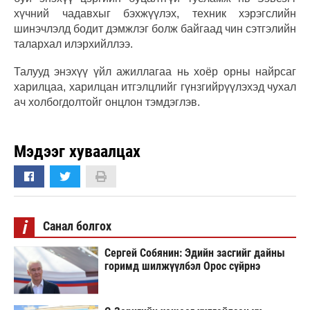
хүчний чадавхыг бэхжүүлэх, техник хэрэгслийн
шинэчлэлд бодит дэмжлэг болж байгаад чин сэтгэлийн
талархал илэрхийллээ.
Талууд энэхүү үйл ажиллагаа нь хоёр орны найрсаг
харилцаа, харилцан итгэлцлийг гүнзгийрүүлэхэд чухал
ач холбогдолтойг онцлон тэмдэглэв.
Мэдээг хуваалцах
i
Санал болгох
Сергей Собянин: Эдийн засгийг дайны
горимд шилжүүлбэл Орос сүйрнэ