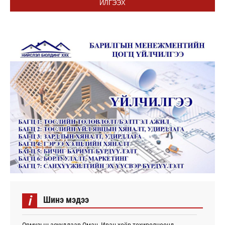
ИЛГЭЭХ
i
Шинэ мэдээ
Ормузын асуудлаар Оман, Иран хоёр тохиролцоонд