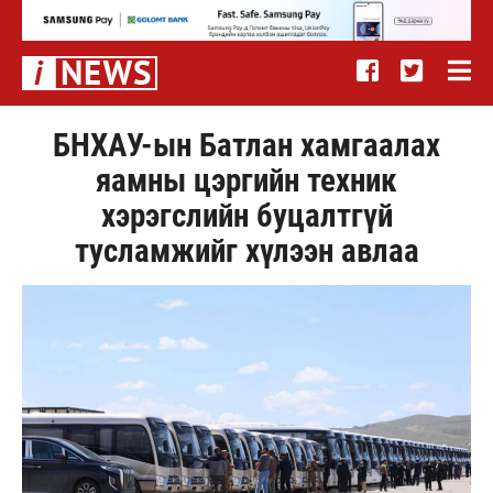
БНХАУ-ын Батлан хамгаалах
яамны цэргийн техник
хэрэгслийн буцалтгүй
тусламжийг хүлээн авлаа