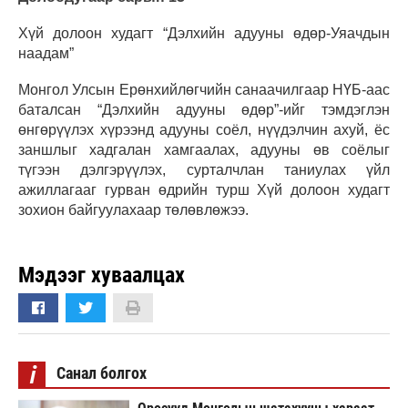
Хүй долоон худагт “Дэлхийн адууны өдөр-Уяачдын
наадам”
Монгол Улсын Ерөнхийлөгчийн санаачилгаар НҮБ-аас
баталсан “Дэлхийн адууны өдөр”-ийг тэмдэглэн
өнгөрүүлэх хүрээнд адууны соёл, нүүдэлчин ахуй, ёс
заншлыг хадгалан хамгаалах, адууны өв соёлыг
түгээн дэлгэрүүлэх, сурталчлан таниулах үйл
ажиллагааг гурван өдрийн турш Хүй долоон худагт
зохион байгуулахаар төлөвлөжээ.
Мэдээг хуваалцах
i
Санал болгох