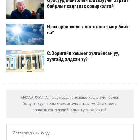
Оросууд Монголын шатахууны хараат
байдлыг хадгалах сонирхолтой
Ирэх арав хоногт цаг агаар ямар байх
вэ?
С.Зоригийн хөшөөг хулгайлсан уу,
хулгайд алдсан уу?
АНХААРУУЛГА: Та сэтгэгдэл бичихдээ хууль зүйн болон
ёс суртахууны хэм хэмжээг хүндэтгэнэ үү. Хэм хэмжээ
зөрчсөн сэтгэгдэлийг админ устгах эрхтэй.