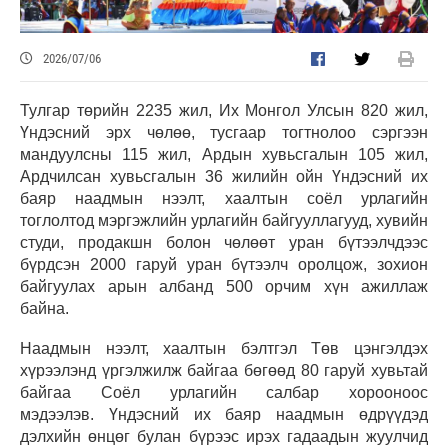
2026/07/06
Тулгар төрийн 2235 жил, Их Монгол Улсын 820 жил,
Үндэсний эрх чөлөө, тусгаар тогтнолоо сэргээн
мандуулсны 115 жил, Ардын хувьсгалын 105 жил,
Ардчилсан хувьсгалын 36 жилийн ойн Үндэсний их
баяр наадмын нээлт, хаалтын соёл урлагийн
тоглолтод мэргэжлийн урлагийн байгууллагууд, хувийн
студи, продакшн болон чөлөөт уран бүтээлчдээс
бүрдсэн 2000 гаруй уран бүтээлч оролцож, з
охион
байгуулах арын албанд 500 орчим хүн ажиллаж
байна.
Наадмын нээлт, хаалтын бэлтгэл Төв цэнгэлдэх
хүрээлэнд үргэлжилж байгаа бөгөөд 80 гаруй хувьтай
байгаа Соёл урлагийн салбар хорооноос
мэдээлэв. Үндэсний их баяр наадмын өдрүүдэд
дэлхийн өнцөг булан бүрээс ирэх гадаадын жуулчид