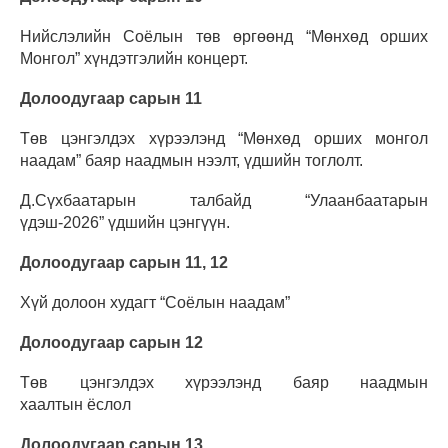
Нийслэлийн Соёлын төв өргөөнд “Мөнхөд орших
Монгол” хүндэтгэлийн концерт.
Долоодугаар сарын 11
Төв цэнгэлдэх хүрээлэнд “Мөнхөд орших монгол
наадам” баяр наадмын нээлт, үдшийн тоглолт.
Д.Сүхбаатарын талбайд “Улаанбаатарын
үдэш-2026” үдшийн цэнгүүн.
Долоодугаар сарын 11, 12
Хүй долоон худагт “Соёлын наадам”
Долоодугаар сарын 12
Төв цэнгэлдэх хүрээлэнд баяр наадмын
хаалтын ёслол
Долоодугаар сарын 13