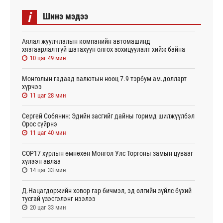
i
Шинэ мэдээ
Аялал жуулчлалын компанийн автомашинд
хязгаарлалтгүй шатахуун олгох зохицуулалт хийж байна
10 цаг 49 мин
Монголын гадаад валютын нөөц 7.9 тэрбум ам.долларт
хүрчээ
11 цаг 28 мин
Сергей Собянин: Эдийн засгийг дайны горимд шилжүүлбэл
Орос сүйрнэ
11 цаг 40 мин
COP17 хурлын өмнөхөн Монгол Улс Торгоны замын цувааг
хүлээн авлаа
14 цаг 33 мин
Д.Нацагдоржийн ховор гар бичмэл, эд өлгийн зүйлс бүхий
тусгай үзэсгэлэнг нээлээ
20 цаг 33 мин