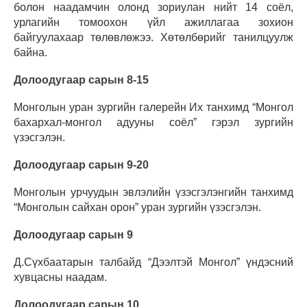
болон наадамчин олонд зориулан нийт 14 соёл,
урлагийн томоохон үйл ажиллагаа зохион
байгуулахаар төлөвлөжээ. Хөтөлбөрийг танилцуулж
байна.
Долоодугаар сарын 8-15
Монголын уран зургийн галерейн Их танхимд “Монгол
бахархал-монгол адууны соёл” гэрэл зургийн
үзэсгэлэн.
Долоодугаар сарын 9-20
Монголын урчуудын эвлэлийн үзэсгэлэнгийн танхимд
“Монголын сайхан орон” уран зургийн үзэсгэлэн.
Долоодугаар сарын 9
Д.Сүхбаатарын талбайд “Дээлтэй Монгол” үндэсний
хувцасны наадам.
Долоодугаар сарын 10