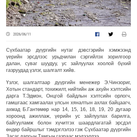
2026/06/11
Сүхбаатар дүүргийн нутаг дэвсгэрийн хэмжээнд
үерийн эрсдлээс урьдчилан сэргийлэх зорилгоор
далан, суваг шуудуу, ус зайлуулах хоолой бүхий
газруудад үзлэг, шалгалт хийв.
Үзлэг, шалгалтаар дүүргийн менежер Э.Чинзориг,
Хотын стандарт, тохижилт, нийтийн аж ахуйн хэлтсийн
дарга Т.Эдмон, Онцгой байдлын хэлтсийн орлогч,
гамшгаас хамгаалах улсын хяналтын ахлах байцаагч,
ахмад Б.Гантөмөр нар 14, 15, 16, 18, 19, 20 дугаар
хороонд ажиллаж, үерийн ус зайлуулах барилга,
байгууламж болон хүчитгэх шаардлагатай эрсдэл
өндөр байршлыг тэмдэглэлээ гэж Сүхбаатар дүүргийн
Засаг даргын Тамгын газраас мэдээллээ.