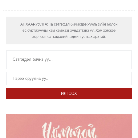
АНХААРУУЛГА: Та сэтгэгдэл бичихдээ хууль зүйн болон
ёс суртахууны хэм хэмжээг хүндэтгэнэ үү. Хэм хэмжээ
зөрчсөн сэтгэгдэлийг админ устгах эрхтэй.
ИЛГЭЭХ