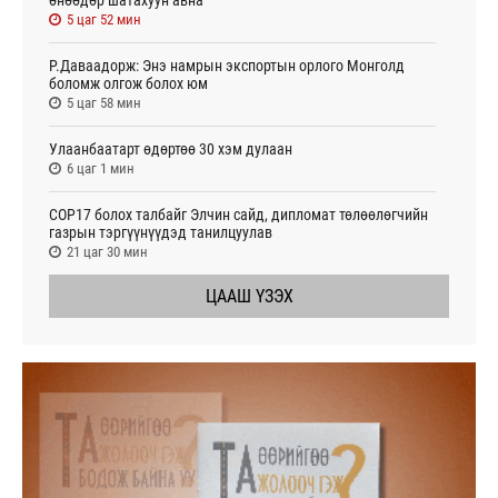
5 цаг 52 мин
Р.Даваадорж: Энэ намрын экспортын орлого Монголд
боломж олгож болох юм
5 цаг 58 мин
Улаанбаатарт өдөртөө 30 хэм дулаан
6 цаг 1 мин
СОР17 болох талбайг Элчин сайд, дипломат төлөөлөгчийн
газрын тэргүүнүүдэд танилцуулав
21 цаг 30 мин
ЦААШ ҮЗЭХ