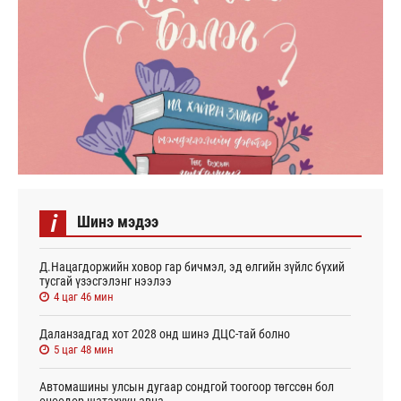
i
Шинэ мэдээ
Д.Нацагдоржийн ховор гар бичмэл, эд өлгийн зүйлс бүхий
тусгай үзэсгэлэнг нээлээ
4 цаг 46 мин
Даланзадгад хот 2028 онд шинэ ДЦС-тай болно
5 цаг 48 мин
Автомашины улсын дугаар сондгой тоогоор төгссөн бол
өнөөдөр шатахуун авна