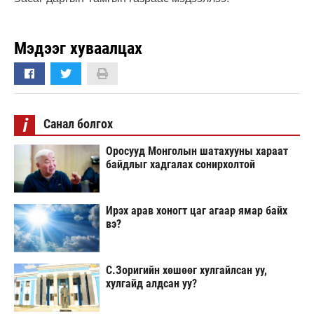
Мэдээг хуваалцах
i
Санал болгох
Оросууд Монголын шатахууны хараат
байдлыг хадгалах сонирхолтой
Ирэх арав хоногт цаг агаар ямар байх
вэ?
С.Зоригийн хөшөөг хулгайлсан уу,
хулгайд алдсан уу?