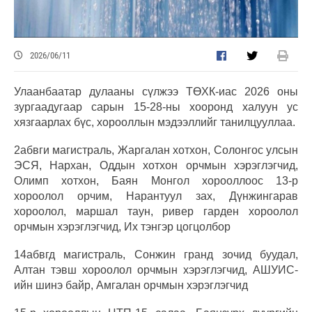
2026/06/11
Улаанбаатар дулааны сүлжээ ТӨХК-иас 2026 оны
зургаадугаар сарын 15-28-ны хооронд халуун ус
хязгаарлах бүс, хорооллын мэдээллийг танилцууллаа.
2абвги магистраль, Жаргалан хотхон, Солонгос улсын
ЭСЯ, Нархан, Оддын хотхон орчмын хэрэглэгчид,
Олимп хотхон, Баян Монгол хорооллоос 13-р
хороолол орчим, Нарантуул зах, Дүнжингарав
хороолол, маршал таун, ривер гарден хороолол
орчмын хэрэглэгчид, Их тэнгэр цогцолбор
14абвгд магистраль, Сонжин гранд зочид буудал,
Алтан тэвш хороолол орчмын хэрэглэгчид, АШУИС-
ийн шинэ байр, Амгалан орчмын хэрэглэгчид