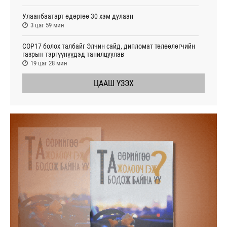
Улаанбаатарт өдөртөө 30 хэм дулаан
3 цаг 59 мин
СОР17 болох талбайг Элчин сайд, дипломат төлөөлөгчийн
газрын тэргүүнүүдэд танилцуулав
19 цаг 28 мин
ЦААШ ҮЗЭХ