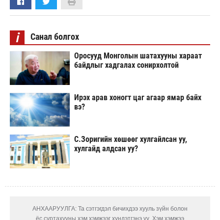
i
Санал болгох
Оросууд Монголын шатахууны хараат
байдлыг хадгалах сонирхолтой
Ирэх арав хоногт цаг агаар ямар байх
вэ?
С.Зоригийн хөшөөг хулгайлсан уу,
хулгайд алдсан уу?
АНХААРУУЛГА: Та сэтгэгдэл бичихдээ хууль зүйн болон
ёс суртахууны хэм хэмжээг хүндэтгэнэ үү. Хэм хэмжээ