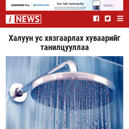
Халуун ус хязгаарлах хуваарийг
танилцууллаа