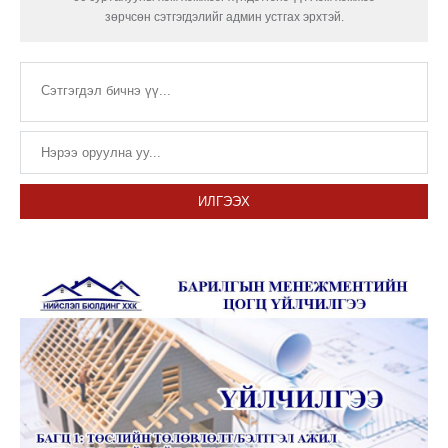
зөрчсөн сэтгэгдэлийг админ устгах эрхтэй.
ИЛГЭЭХ