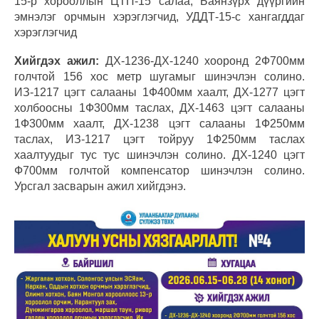
15-р хорооллын ЦТП-15 салаа, Баянзүрх дүүргийн
эмнэлэг орчмын хэрэглэгчид, УДДТ-15-с хангагддаг
хэрэглэгчид
Хийгдэх ажил:
ДХ-1236-ДХ-1240 хооронд 2Ф700мм
голчтой 156 хос метр шугамыг шинэчлэн солино.
ИЗ-1217 цэгт салааны 1Ф400мм хаалт, ДХ-1277 цэгт
холбоосны 1Ф300мм таслах, ДХ-1463 цэгт салааны
1Ф300мм хаалт, ДХ-1238 цэгт салааны 1Ф250мм
таслах, ИЗ-1217 цэгт тойруу 1Ф250мм таслах
хаалтуудыг тус тус шинэчлэн солино. ДХ-1240 цэгт
Ф700мм голчтой компенсатор шинэчлэн солино.
Урсгал засварын ажил хийгдэнэ.