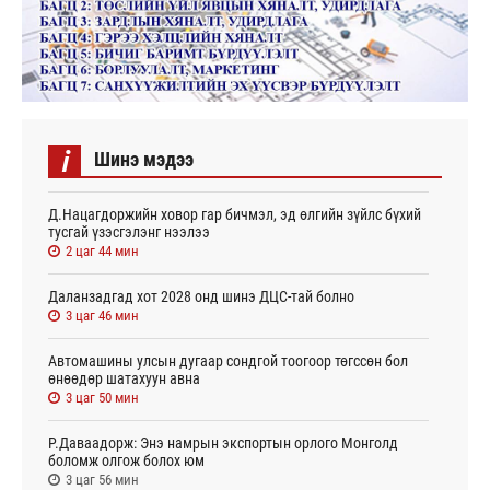
i
Шинэ мэдээ
Д.Нацагдоржийн ховор гар бичмэл, эд өлгийн зүйлс бүхий
тусгай үзэсгэлэнг нээлээ
2 цаг 44 мин
Даланзадгад хот 2028 онд шинэ ДЦС-тай болно
3 цаг 46 мин
Автомашины улсын дугаар сондгой тоогоор төгссөн бол
өнөөдөр шатахуун авна
3 цаг 50 мин
Р.Даваадорж: Энэ намрын экспортын орлого Монголд
боломж олгож болох юм
3 цаг 56 мин