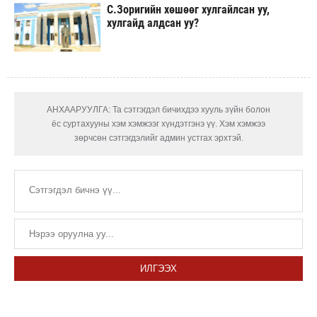
С.Зоригийн хөшөөг хулгайлсан уу,
хулгайд алдсан уу?
АНХААРУУЛГА: Та сэтгэгдэл бичихдээ хууль зүйн болон
ёс суртахууны хэм хэмжээг хүндэтгэнэ үү. Хэм хэмжээ
зөрчсөн сэтгэгдэлийг админ устгах эрхтэй.
ИЛГЭЭХ