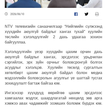
2026/06/10
NTV телевизийн санаачилгаар “Нийгмийн сүлжээнд
хүүхдийн аюулгүй байдлыг хангах тухай” хуулийн
төслийн хэлэлцүүлгийг 2 дахь удаагаа зохион
байгууллаа.
Хэлэлцүүлгийн үеэр хүүхдийн цахим орчин дахь
аюулгүй байдлыг хангах, эрсдэлээс урьдчилан
сэргийлэх, эрх зүйн орчныг боловсронгуй болгох
асуудлыг хэлэлцэв. Хуулийн төсөлд сургалтын
хөтөлбөрт цахим аюулгүй байдал болон медиа
мэдээллийн боловсролын агуулгыг үе шаттай тусгах
зохицуулалт багтаж байгаа юм.
Ингэснээр хүүхдүүд өөрийгөө цахим эрсдэлээс
хамгаалах мэдлэг, шаардлагатай нөхцөлд зөв арга
хэмжээ авах чадамжийг эзэмших боломж бүрдэх юм.