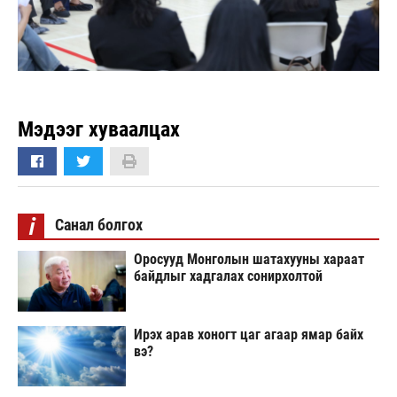
Мэдээг хуваалцах
i
Санал болгох
Оросууд Монголын шатахууны хараат
байдлыг хадгалах сонирхолтой
Ирэх арав хоногт цаг агаар ямар байх
вэ?