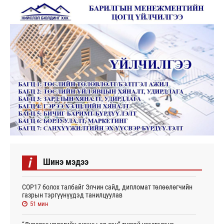
i
Шинэ мэдээ
СОР17 болох талбайг Элчин сайд, дипломат төлөөлөгчийн
газрын тэргүүнүүдэд танилцуулав
51 мин