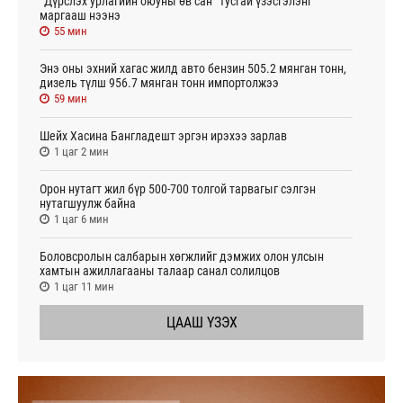
“Дүрслэх урлагийн оюуны өв сан” тусгай үзэсгэлэнг
маргааш нээнэ
55 мин
Энэ оны эхний хагас жилд авто бензин 505.2 мянган тонн,
дизель түлш 956.7 мянган тонн импортолжээ
59 мин
Шейх Хасина Бангладешт эргэн ирэхээ зарлав
1 цаг 2 мин
Орон нутагт жил бүр 500-700 толгой тарвагыг сэлгэн
нутагшуулж байна
1 цаг 6 мин
Боловсролын салбарын хөгжлийг дэмжих олон улсын
хамтын ажиллагааны талаар санал солилцов
1 цаг 11 мин
ЦААШ ҮЗЭХ