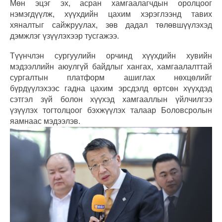
Мөн эцэг эх, асран хамгаалагчдын оролцоог
нэмэгдүүлж, хүүхдийн цахим хэрэглээнд тавих
хяналтыг сайжруулах, зөв дадал төлөвшүүлэхэд
дэмжлэг үзүүлэхээр тусгажээ.
Түүнчлэн сургуулийн орчинд хүүхдийн хувийн
мэдээллийн аюулгүй байдлыг хангах, хамгаалалттай
сургалтын платформ ашиглах нөхцөлийг
бүрдүүлэхээс гадна цахим эрсдэлд өртсөн хүүхдэд
сэтгэл зүй болон хүүхэд хамгааллын үйлчилгээ
үзүүлэх тогтолцоог бэхжүүлэх талаар Боловсролын
яамнаас мэдээлэв.