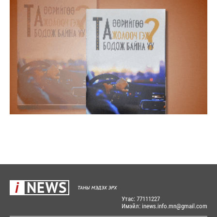
Утас: 77111227
Имэйл: inews.info.mn@gmail.com