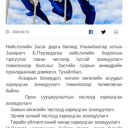
2026/06/10
Нийслэлийн Засаг дарга бөгөөд Улаанбаатар хотын
Захирагч Б.Пүрэвдагва нийслэлийн бодлогын
тэргүүлэх таван чиглэлд тусгай зохицуулагч
томилохоор болсныг Засгийн газрын өнөөдрийн
хуралдаанаар дэмжжээ. Тухайлбал,
Агаарын бохирдол, ногоон хөгжлийн асуудал
хариуцсан зохицуулагч томилохоор төлөвлөсөн
байна.
Орон сууцжуулалтын төслүүд хариуцсан
зохицуулагч
Замын хөгжлийн төслүүд хариуцсан зохицуулагч
Эрчим хүчний төслүүд хариуцсан зохицуулагч
Төрийн үйлчилгээний чанар хариуцсан зохицуулагч