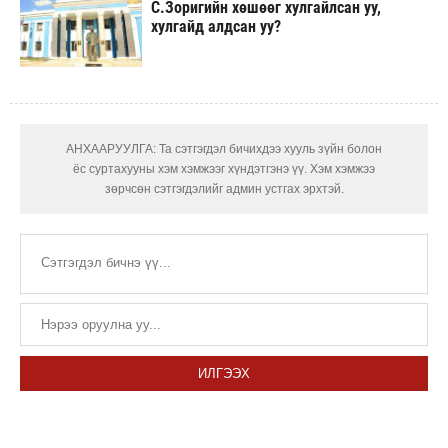
С.Зоригийн хөшөөг хулгайлсан уу,
хулгайд алдсан уу?
АНХААРУУЛГА: Та сэтгэгдэл бичихдээ хууль зүйн болон
ёс суртахууны хэм хэмжээг хүндэтгэнэ үү. Хэм хэмжээ
зөрчсөн сэтгэгдэлийг админ устгах эрхтэй.
ИЛГЭЭХ