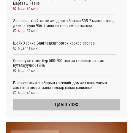
маргааш нээнэ
6 цаг 34 мин
Энэ оны эхний хагас жилд авто бензин 505.2 мянган тонн,
дизель түлш 956.7 мянган тонн импортолжээ
6 цаг 37 мин
Шейх Хасина Бангладешт эргэн ирэхээ зарлав
6 цаг 41 мин
Орон нутагт жил бүр 500-700 толгой тарвагыг сэлгэн
нутагшуулж байна
6 цаг 44 мин
Боловсролын салбарын хөгжлийг дэмжих олон улсын
хамтын ажиллагааны талаар санал солилцов
6 цаг 49 мин
ЦААШ ҮЗЭХ