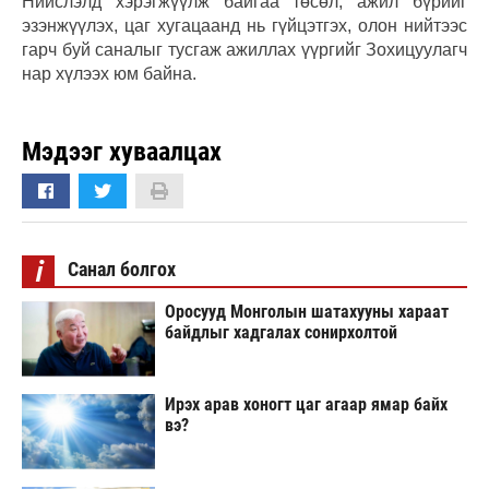
Нийслэлд хэрэгжүүлж байгаа төсөл, ажил бүрийг
эзэнжүүлэх, цаг хугацаанд нь гүйцэтгэх, олон нийтээс
гарч буй саналыг тусгаж ажиллах үүргийг Зохицуулагч
нар хүлээх юм байна.
Мэдээг хуваалцах
i
Санал болгох
Оросууд Монголын шатахууны хараат
байдлыг хадгалах сонирхолтой
Ирэх арав хоногт цаг агаар ямар байх
вэ?