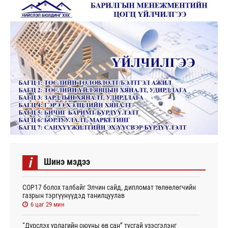
i
Шинэ мэдээ
СОР17 болох талбайг Элчин сайд, дипломат төлөөлөгчийн
газрын тэргүүнүүдэд танилцуулав
6 цаг 29 мин
“Дүрслэх урлагийн оюуны өв сан” тусгай үзэсгэлэнг