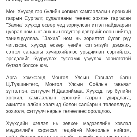
Мөн Хүүхэд гэр бүлийн хөгжил хамгаалалын ерөнхий
газрын Сургалт, судалгааны төвөөс эрхлэн гаргасан
"Захиа" хүүхэд өсвөр үед зориулсан итгэл найдварын
цуврал ном-ын" анхны нэгдүгээр дэвтрийг олон нийтэд
танилцууллаа. "Захиа" ном нь зорилтот бүлэг рүү
чиглэсэн, хүүхэд өсвөр үеийн сэтгэлзүйг дэмжих,
сэтгэл санааны хүчирхийллэс урьдчилан сэргийлэх,
эрсдэлийг бууруулах тусламж үзүүлэх зорилготой
бүтээл болсон юм.
Арга хэмжээнд Монгол Улсын Гавьяат багш
Ц.Түвшинтөгс, Монгол Улсын Соёлын гавьяат
зүтгэлтэн, сэтгүүлч Н.Даариймаа, Хүүхэд, гэр бүлийн
хөгжил, хамгааллын ерөнхий газрын удирдлага,
ажилтан албан хаагчид болон салбарын төлөөллүүд,
зохиолч, сэтгүүлч нарын төлөөлөөс оролцлоо.
Хүүхдийн хэвлэл нь зөвхөн мэдээллийн хэвлэл
мэдээллийн хэрэгсэл төдийгүй Монголын нийгэм,
соёл, боловсролын хөгжлийн түүхийг хадгалсан үнэт