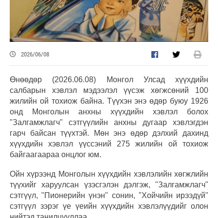
2026/06/08
Өнөөдөр (2026.06.08) Монгол Улсад хүүхдийн
салбарын хэвлэл мэдээлэл үүсэж хөгжсөний 100
жилийн ой тохиож байна. Түүхэн энэ өдөр буюу 1926
онд Монголын анхны хүүхдийн хэвлэл болох
"Залгамжлагч" сэтгүүлийн анхны дугаар хэвлэгдэн
гарч байсан түүхтэй. Мөн энэ өдөр дэлхий дахинд
хүүхдийн хэвлэл үүссэний 275 жилийн ой тохиож
байгаагаараа онцлог юм.
Ойн хүрээнд Монголын хүүхдийн хэвлэлийн хөгжлийн
түүхийг харуулсан үзэсгэлэн дэлгэж, "Залгамжлагч"
сэтгүүл, "Пионерийн үнэн" сонин, "Хойчийн ирээдүй"
сэтгүүл зэрэг үе үеийн хүүхдийн хэвлэлүүдийг олон
нийтэд танилцууллаа.