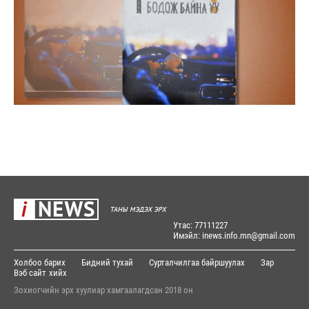
Утас: 77111227
Имэйл: inews.info.mn@gmail.com
Холбоо барих
Бидний тухай
Сурталчилгаа байршуулах
Зар
Вэб сайт
хийх
Зохиогчийн эрх хуулиар хамгаалагдсан 2018 он