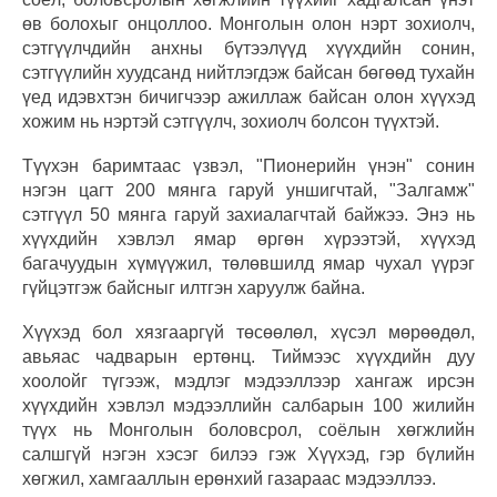
өв болохыг онцоллоо. Монголын олон нэрт зохиолч,
сэтгүүлчдийн анхны бүтээлүүд хүүхдийн сонин,
сэтгүүлийн хуудсанд нийтлэгдэж байсан бөгөөд тухайн
үед идэвхтэн бичигчээр ажиллаж байсан олон хүүхэд
хожим нь нэртэй сэтгүүлч, зохиолч болсон түүхтэй.
Түүхэн баримтаас үзвэл, "Пионерийн үнэн" сонин
нэгэн цагт 200 мянга гаруй уншигчтай, "Залгамж"
сэтгүүл 50 мянга гаруй захиалагчтай байжээ. Энэ нь
хүүхдийн хэвлэл ямар өргөн хүрээтэй, хүүхэд
багачуудын хүмүүжил, төлөвшилд ямар чухал үүрэг
гүйцэтгэж байсныг илтгэн харуулж байна.
Хүүхэд бол хязгааргүй төсөөлөл, хүсэл мөрөөдөл,
авьяас чадварын ертөнц. Тиймээс хүүхдийн дуу
хоолойг түгээж, мэдлэг мэдээллээр хангаж ирсэн
хүүхдийн хэвлэл мэдээллийн салбарын 100 жилийн
түүх нь Монголын боловсрол, соёлын хөгжлийн
салшгүй нэгэн хэсэг билээ гэж Хүүхэд, гэр бүлийн
хөгжил, хамгааллын ерөнхий газараас мэдээллээ.