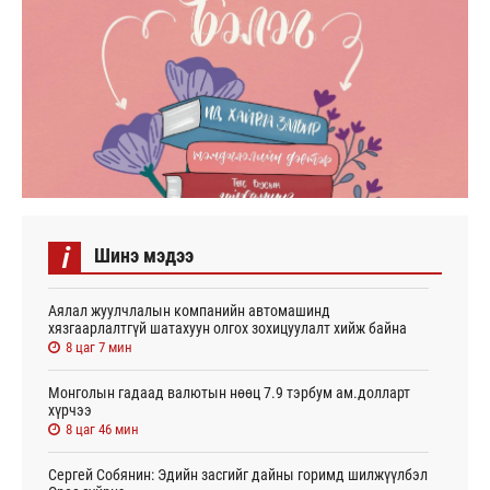
i
Шинэ мэдээ
Аялал жуулчлалын компанийн автомашинд
хязгаарлалтгүй шатахуун олгох зохицуулалт хийж байна
8 цаг 7 мин
Монголын гадаад валютын нөөц 7.9 тэрбум ам.долларт
хүрчээ
8 цаг 46 мин
Сергей Собянин: Эдийн засгийг дайны горимд шилжүүлбэл