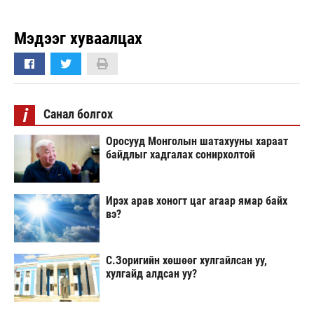
Мэдээг хуваалцах
i
Санал болгох
Оросууд Монголын шатахууны хараат
байдлыг хадгалах сонирхолтой
Ирэх арав хоногт цаг агаар ямар байх
вэ?
С.Зоригийн хөшөөг хулгайлсан уу,
хулгайд алдсан уу?