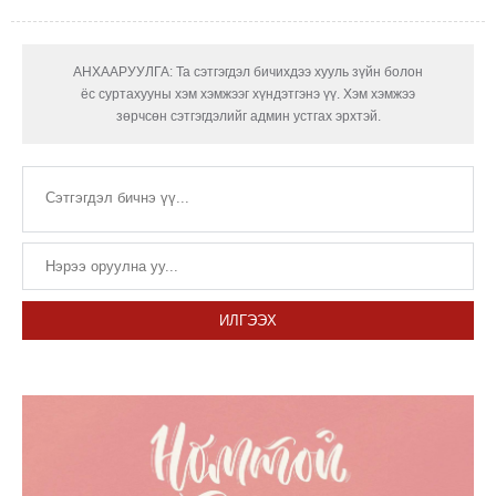
АНХААРУУЛГА: Та сэтгэгдэл бичихдээ хууль зүйн болон
ёс суртахууны хэм хэмжээг хүндэтгэнэ үү. Хэм хэмжээ
зөрчсөн сэтгэгдэлийг админ устгах эрхтэй.
ИЛГЭЭХ