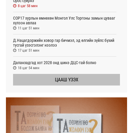
Орос сүйрнэ
8 цаг 58 мин
COP17 хурлын өмнөхөн Монгол Улс Торгоны замын цувааг
хүлээн авлаа
11 цаг 51 мин
Д.Нацагдоржийн ховор гар бичмэл, эд өлгийн зүйлс бүхий
тусгай үзэсгэлэнг нээлээ
17 цаг 51 мин
Даланзадгад хот 2028 онд шинэ ДЦС-тай болно
18 цаг 54 мин
ЦААШ ҮЗЭХ