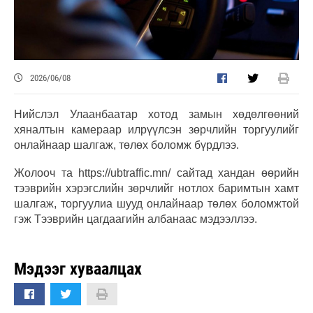
2026/06/08
Нийслэл Улаанбаатар хотод замын хөдөлгөөний
хяналтын камераар илрүүлсэн зөрчлийн торгуулийг
онлайнаар шалгаж, төлөх боломж бүрдлээ.
Жолооч та https://ubtraffic.mn/ сайтад хандан өөрийн
тээврийн хэрэгслийн зөрчлийг нотлох баримтын хамт
шалгаж, торгуулиа шууд онлайнаар төлөх боломжтой
гэж Тээврийн цагдаагийн албанаас мэдээллээ.
Мэдээг хуваалцах