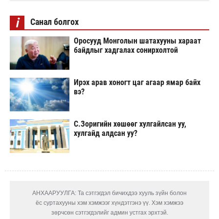
i
Санал болгох
Оросууд Монголын шатахууны хараат
байдлыг хадгалах сонирхолтой
Ирэх арав хоногт цаг агаар ямар байх
вэ?
С.Зоригийн хөшөөг хулгайлсан уу,
хулгайд алдсан уу?
АНХААРУУЛГА: Та сэтгэгдэл бичихдээ хууль зүйн болон
ёс суртахууны хэм хэмжээг хүндэтгэнэ үү. Хэм хэмжээ
зөрчсөн сэтгэгдэлийг админ устгах эрхтэй.