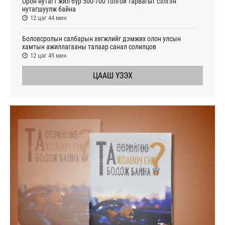
Орон нутагт жил бүр 500-700 толгой тарвагыг сэлгэн
нутагшуулж байна
12 цаг 44 мин
Боловсролын салбарын хөгжлийг дэмжих олон улсын
хамтын ажиллагааны талаар санал солилцов
12 цаг 49 мин
ЦААШ ҮЗЭХ