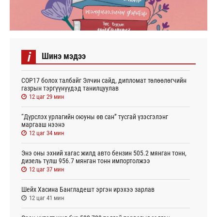
i
Шинэ мэдээ
СОР17 болох талбайг Элчин сайд, дипломат төлөөлөгчийн
газрын тэргүүнүүдэд танилцуулав
12 цаг 29 мин
“Дүрслэх урлагийн оюуны өв сан” тусгай үзэсгэлэнг
маргааш нээнэ
12 цаг 34 мин
Энэ оны эхний хагас жилд авто бензин 505.2 мянган тонн,
дизель түлш 956.7 мянган тонн импортолжээ
12 цаг 37 мин
Шейх Хасина Бангладешт эргэн ирэхээ зарлав
12 цаг 41 мин