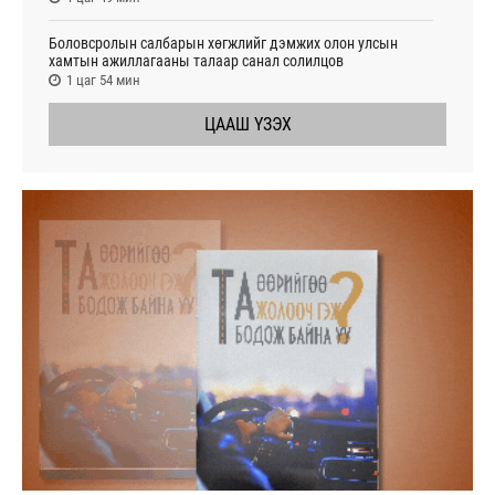
Боловсролын салбарын хөгжлийг дэмжих олон улсын
хамтын ажиллагааны талаар санал солилцов
1 цаг 54 мин
ЦААШ ҮЗЭХ