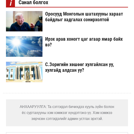
i
Санал болгох
Оросууд Монголын шатахууны хараат
байдлыг хадгалах сонирхолтой
Ирэх арав хоногт цаг агаар ямар байх
вэ?
С.Зоригийн хөшөөг хулгайлсан уу,
хулгайд алдсан уу?
АНХААРУУЛГА: Та сэтгэгдэл бичихдээ хууль зүйн болон
ёс суртахууны хэм хэмжээг хүндэтгэнэ үү. Хэм хэмжээ
зөрчсөн сэтгэгдэлийг админ устгах эрхтэй.