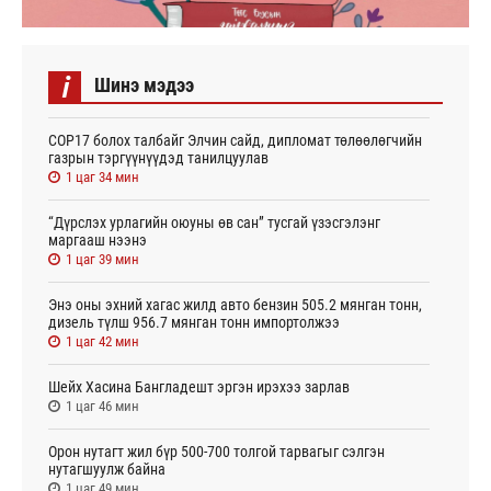
i
Шинэ мэдээ
СОР17 болох талбайг Элчин сайд, дипломат төлөөлөгчийн
газрын тэргүүнүүдэд танилцуулав
1 цаг 34 мин
“Дүрслэх урлагийн оюуны өв сан” тусгай үзэсгэлэнг
маргааш нээнэ
1 цаг 39 мин
Энэ оны эхний хагас жилд авто бензин 505.2 мянган тонн,
дизель түлш 956.7 мянган тонн импортолжээ
1 цаг 42 мин
Шейх Хасина Бангладешт эргэн ирэхээ зарлав
1 цаг 46 мин
Орон нутагт жил бүр 500-700 толгой тарвагыг сэлгэн
нутагшуулж байна
1 цаг 49 мин