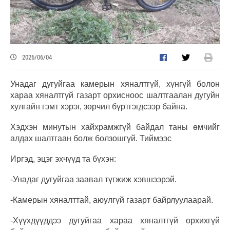
2026/06/04
Унадаг дугуйгаа камерын хяналтгүй, хүнгүй болон
хараа хяналтгүй газарт орхисноос шалтгаалан дугуйн
хулгайн гэмт хэрэг, зөрчил бүртгэгдсээр байна.
Хэдхэн минутын хайхрамжгүй байдал таны өмчийг
алдах шалтгаан болж болзошгүй. Тиймээс
Иргэд, эцэг эхчүүд та бүхэн:
-Унадаг дугуйгаа заавал түгжиж хэвшээрэй.
-Камерын хяналттай, аюулгүй газарт байрлуулаарай.
-Хүүхдүүддээ дугуйгаа хараа хяналтгүй орхихгүй