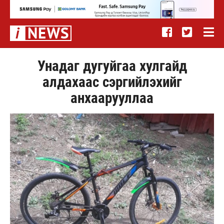
Унадаг дугуйгаа хулгайд
алдахаас сэргийлэхийг
анхаарууллаа