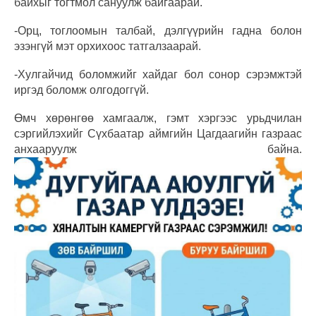
байхыг тогтмол сануулж байгаарай.
-Орц, тоглоомын талбай, дэлгүүрийн гадна болон
эзэнгүй мэт орхихоос татгалзаарай.
-Хулгайчид боломжийг хайдаг бол сонор сэрэмжтэй
иргэд боломж олгодоггүй.
Өмч хөрөнгөө хамгаалж, гэмт хэргээс урьдчилан
сэргийлэхийг Сүхбаатар аймгийн Цагдаагийн газраас
анхааруулж байна.