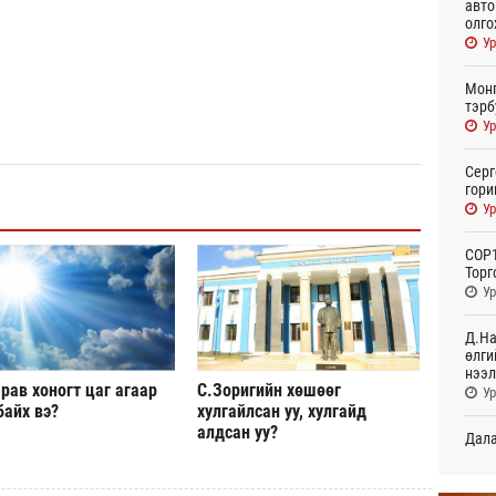
авто
олго
Ур
Монг
тэрб
Ур
Серг
гори
Ур
COP1
Торг
Ур
Д.На
өлги
нээл
рав хоногт цаг агаар
С.Зоригийн хөшөөг
Ур
байх вэ?
хулгайлсан уу, хулгайд
алдсан уу?
Дала
болн
Ур