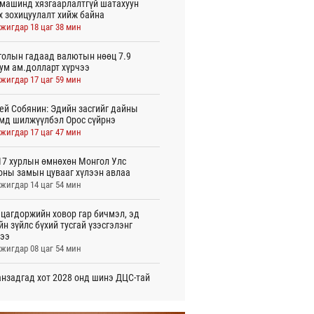
машинд хязгаарлалтгүй шатахуун
х зохицуулалт хийж байна
жигдар 18 цаг 38 мин
олын гадаад валютын нөөц 7.9
ум ам.долларт хүрчээ
жигдар 17 цаг 59 мин
ей Собянин: Эдийн засгийг дайны
мд шилжүүлбэл Орос сүйрнэ
жигдар 17 цаг 47 мин
7 хурлын өмнөхөн Монгол Улс
оны замын цувааг хүлээн авлаа
жигдар 14 цаг 54 мин
цагдоржийн ховор гар бичмэл, эд
йн зүйлс бүхий тусгай үзэсгэлэнг
ээ
жигдар 08 цаг 54 мин
нзадгад хот 2028 онд шинэ ДЦС-тай
о
жигдар 07 цаг 51 мин