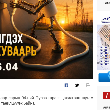
тах
i
аар сарын 04-ний Пүрэв гарагт цахилгаан шугам
 танилцуулж байна.
Аяла