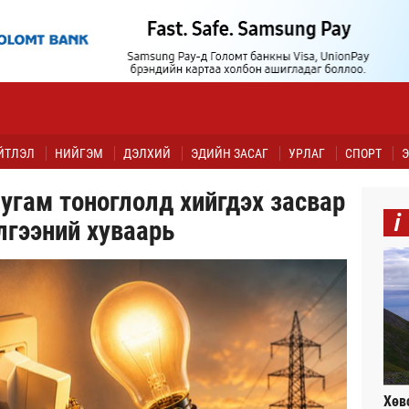
ЙТЛЭЛ
НИЙГЭМ
ДЭЛХИЙ
ЭДИЙН ЗАСАГ
УРЛАГ
СПОРТ
Э
угам тоноглолд хийгдэх засвар
i
лгээний хуваарь
Хөв