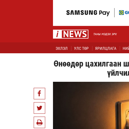
ЭХЛЭЛ
УЛС ТӨР
ЯРИЛЦЛАГА
НИ
Өнөөдөр цахилгаан ш
үйлчи