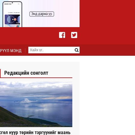
РҮҮЛ МЭНД
Редакцийн сонголт
сгөл нуур төрийн тэргүүнийг маань