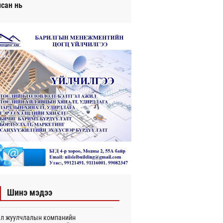
исан нь
Шинэ мэдээ
л жуулчлалын компанийн