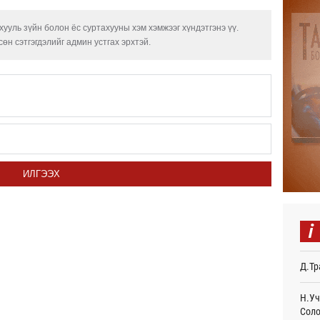
Авто
тоог
ууль зүйн болон ёс суртахууны хэм хэмжээг хүндэтгэнэ үү.
авна
өн сэтгэгдэлийг админ устгах эрхтэй.
Ур
Р.Да
орло
Ур
Улаа
Ур
ИЛГЭЭХ
СОР1
дипл
тэрг
20
i
“Дүр
үзэс
Д.Тр
20
Энэ 
Н.Уч
505.
Соло
мянг