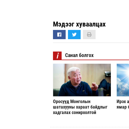
Мэдээг хуваалцах
i
Санал болгох
Оросууд Монголын
Ирэх а
шатахууны хараат байдлыг
ямар 
хадгалах сонирхолтой