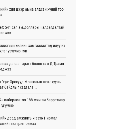
26-08-06
нийн хил дээр амиа алдсан хүний тоо
ээ
 Хасина Бангладешт эргэн ирэхээ
ав
26-08-06
eX 541 сая ам.долларын алдагдалтай
ллажээ
 нутагт жил бүр 500-700 толгой
агыг сэлгэн нутагшуулж байна
ккогийн хилийн хамгаалалтад илүү их
26-08-06
лэг үзүүлнэ гэв
всролын салбарын хөгжлийг дэмжих
лцээ даваа гарагт болно гэж Д.Трамп
 улсын хамтын ажиллагааны талаар
л солилцов
эгджээ
26-08-06
т-Үүл: Оросууд Монголын шатахууны
дугаар сард Сүхбаатар боомтоор
ат байдлыг хадгала...
17 тонн Аи-92 автобензин импортолжээ
26-08-06
+ олборлолтоо 188 мянган баррелиар
гдүүлнэ
лдагч Н.Амарзаяа: 32 хуудастай
н дэвтэр долоо хоногт л дүүрдэг
26-08-06
ийн дээд амжилтын эзэн Нирмал
агийн цогцсыг олжээ
д Фулбрайтын хөтөлбөрөөр 150 гаруй