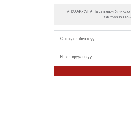
АНХААРУУЛГА: Та сэтгэгдэл бичихдээ х
Хэм хэмжээ зөрчс