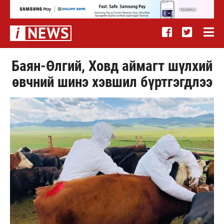
Баян-Өлгий, Ховд аймагт шүлхий
өвчний шинэ хэвшил бүртгэгдлээ