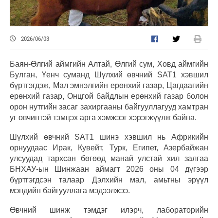
2026/06/03
Баян-Өлгий аймгийн Алтай, Өлгий сум, Ховд аймгийн
Булган, Үенч суманд Шүлхий өвчний SAT1 хэвшил
бүртгэгдэж, Мал эмнэлгийн ерөнхий газар, Цагдаагийн
ерөнхий газар, Онцгой байдлын ерөнхий газар болон
орон нутгийн засаг захиргааны байгууллагууд хамтран
уг өвчинтэй тэмцэх арга хэмжээг хэрэгжүүлж байна.
Шүлхий өвчний SAT1 шинэ хэвшил нь Африкийн
орнуудаас Ирак, Кувейт, Турк, Египет, Азербайжан
улсуудад тархсан бөгөөд манай улстай хил залгаа
БНХАУ-ын Шинжаан аймагт 2026 оны 04 дүгээр
бүртгэгдсэн талаар Дэлхийн мал, амьтны эрүүл
мэндийн байгууллага мэдээлжээ.
Өвчний шинж тэмдэг илэрч, лабораторийн