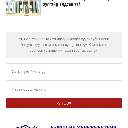
хулгайд алдсан уу?
АНХААРУУЛГА: Та сэтгэгдэл бичихдээ хууль зүйн болон
ёс суртахууны хэм хэмжээг хүндэтгэнэ үү. Хэм хэмжээ
зөрчсөн сэтгэгдэлийг админ устгах эрхтэй.
ИЛГЭЭХ