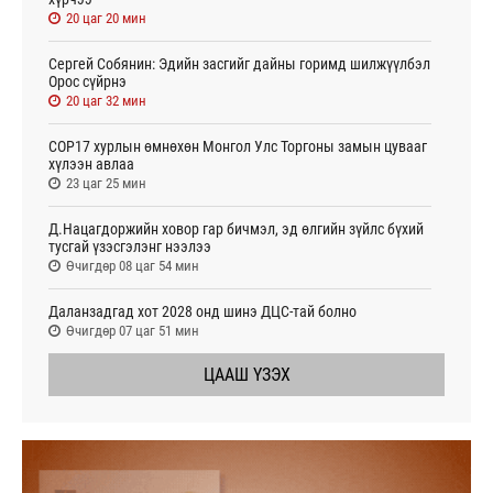
20 цаг 20 мин
Сергей Собянин: Эдийн засгийг дайны горимд шилжүүлбэл
Орос сүйрнэ
20 цаг 32 мин
COP17 хурлын өмнөхөн Монгол Улс Торгоны замын цувааг
хүлээн авлаа
23 цаг 25 мин
Д.Нацагдоржийн ховор гар бичмэл, эд өлгийн зүйлс бүхий
тусгай үзэсгэлэнг нээлээ
Өчигдөр 08 цаг 54 мин
Даланзадгад хот 2028 онд шинэ ДЦС-тай болно
Өчигдөр 07 цаг 51 мин
ЦААШ ҮЗЭХ