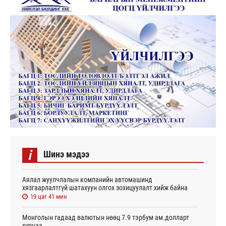
i
Шинэ мэдээ
Аялал жуулчлалын компанийн автомашинд
хязгаарлалтгүй шатахуун олгох зохицуулалт хийж байна
19 цаг 41 мин
Монголын гадаад валютын нөөц 7.9 тэрбум ам.долларт
хүрчээ