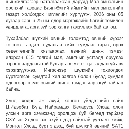
шинжилгээгээр баталгаажсан даруйд Мал эмнэлгийн
ерөнхий газраас Баян-Өлгий аймгийн мал эмнэлгийн
газарт холбогдох чиглэлийг хүргүүлж, 2026 оны 05
дугаар сарын 25-ны өдөр мэргэжлийн багийг томилон
удирдлага, арга зүйгээр ханган ажиллаж байгаа юм.
Тухайлбал шүлхий өвчний голомтод өвчний хүрээг
тогтоох тандалт судалгаа хийх, сумдаас гарах, орох
хөдөлгөөнийг хязгаарлах, өвчний шинж тэмдэг
илэрсэн 615 толгой мал, амьтныг устгалд оруулах
зэрэг шаардлагатай бүх арга хэмжээг цаг алдалгүй авч
хэрэгжүүлжээ. Ингэснээр шүлхийн тохиолдол
бүртгэгдсэн сумдтай хил залгаа болон бусад сумдад
одоогоор нэмж өвчний шинж тэмдэг илрээгүй тайван
байна.
Хүнс, хөдөө аж ахуй, хөнгөн үйлдвэрийн сайд
Ц.Идэрбат Бүгд Найрамдах Беларусь Улсад олон
улсын арга хэмжээнд оролцож буй бөгөөд тэрбээр
ОХУ-ын Хөдөө аж ахуйн дэд сайдтай уулзалт хийж,
Монгол Улсад бүртгэгдээд буй шүлхий өвчний SAT1