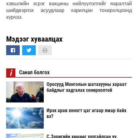
хэвшлийн эсрэг вакцины нийлүүлэлтийг яаралтай
шийдвэрлэх асуудлаар харилцан тохиролцоонд
хүрчээ.
Мэдээг хуваалцах
i
Санал болгох
Оросууд Монголын шатахууны хараат
байдлыг хадгалах сонирхолтой
Ирэх арав хоногт цаг агаар ямар байх
вэ?
С.Зоригийн хөшөөг хулгайлсан уу,