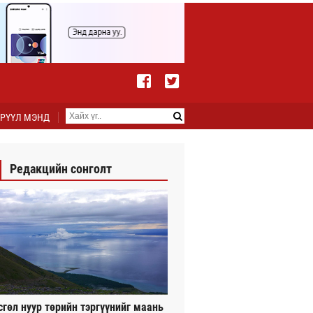
РҮҮЛ МЭНД
Редакцийн сонголт
сгөл нуур төрийн тэргүүнийг маань