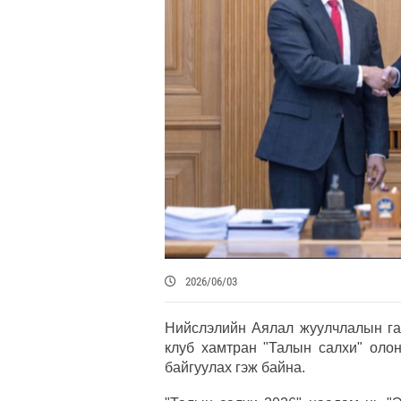
2026/06/03
Нийслэлийн Аялал жуулчлалын га
клуб хамтран "Талын салхи" оло
байгуулах гэж байна.