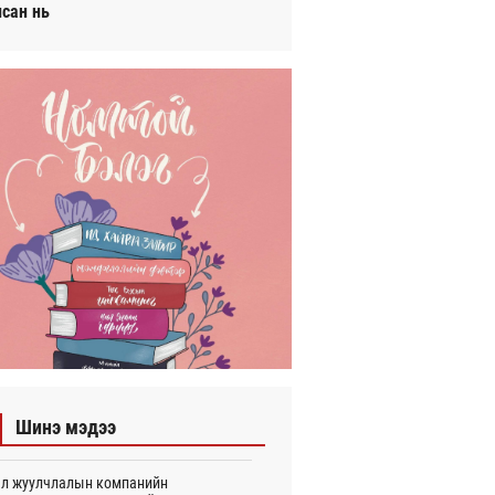
исан нь
Шинэ мэдээ
л жуулчлалын компанийн