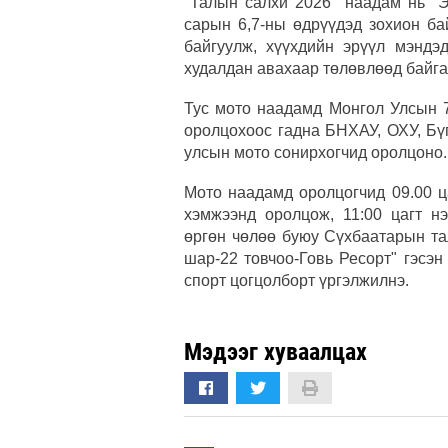
"Талын салхи 2026" наадам нь "Э
сарын 6,7-ны өдрүүдэд зохион ба
байгуулж, хүүхдийн эрүүл мэндэ
худалдан авахаар төлөвлөөд байга
Тус мото наадамд Монгол Улсын 7
оролцохоос гадна БНХАУ, ОХУ, Бү
улсын мото сонирхогчид оролцоно.
Мото наадамд оролцогчид 09.00 ц
хэмжээнд оролцож, 11:00 цагт н
өргөн чөлөө буюу Сүхбаатарын та
шар-22 товчоо-Говь Ресорт" гэсэ
спорт цогцолборт үргэлжилнэ.
Мэдээг хуваалцах