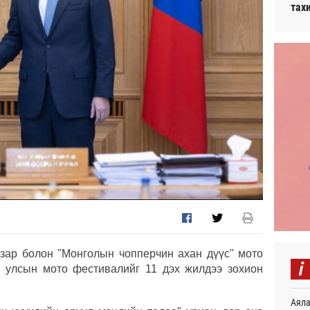
тах
зар болон "Монголын чопперчин ахан дүүс" мото
i
н улсын мото фестивалийг 11 дэх жилдээ зохион
Аяла