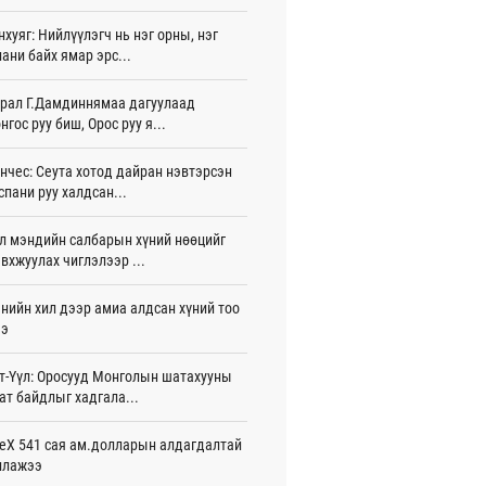
игдөр 16 цаг 01 мин
нхуяг: Нийлүүлэгч нь нэг орны, нэг
ани байх ямар эрс...
 Хасина Бангладешт эргэн ирэхээ
ав
игдөр 15 цаг 58 мин
рал Г.Дамдиннямаа дагуулаад
нгос руу биш, Орос руу я...
 нутагт жил бүр 500-700 толгой
агыг сэлгэн нутагшуулж байна
нчес: Сеута хотод дайран нэвтэрсэн
игдөр 15 цаг 54 мин
спани руу халдсан...
всролын салбарын хөгжлийг дэмжих
л мэндийн салбарын хүний нөөцийг
 улсын хамтын ажиллагааны талаар
л солилцов
вхжуулах чиглэлээр ...
игдөр 15 цаг 50 мин
нийн хил дээр амиа алдсан хүний тоо
дугаар сард Сүхбаатар боомтоор
ээ
17 тонн Аи-92 автобензин импортолжээ
игдөр 15 цаг 40 мин
т-Үүл: Оросууд Монголын шатахууны
ат байдлыг хадгала...
лдагч Н.Амарзаяа: 32 хуудастай
н дэвтэр долоо хоногт л дүүрдэг
игдөр 15 цаг 31 мин
eX 541 сая ам.долларын алдагдалтай
ллажээ
д Фулбрайтын хөтөлбөрөөр 150 гаруй