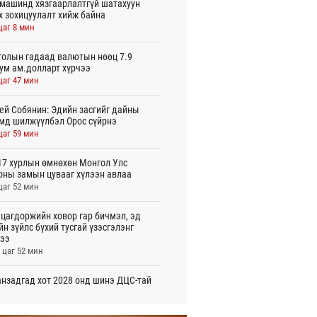
машинд хязгаарлалтгүй шатахуун
х зохицуулалт хийж байна
цаг 8 мин
олын гадаад валютын нөөц 7.9
ум ам.долларт хүрчээ
цаг 47 мин
ей Собянин: Эдийн засгийг дайны
мд шилжүүлбэл Орос сүйрнэ
цаг 59 мин
7 хурлын өмнөхөн Монгол Улс
оны замын цувааг хүлээн авлаа
цаг 52 мин
цагдоржийн ховор гар бичмэл, эд
йн зүйлс бүхий тусгай үзэсгэлэнг
ээ
 цаг 52 мин
нзадгад хот 2028 онд шинэ ДЦС-тай
о
 цаг 54 мин