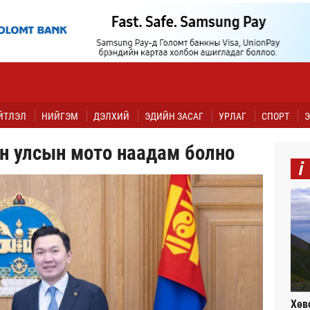
ЙТЛЭЛ
НИЙГЭМ
ДЭЛХИЙ
ЭДИЙН ЗАСАГ
УРЛАГ
СПОРТ
Э
он улсын мото наадам болно
i
Хөв