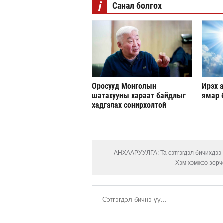
i
Санал болгох
Оросууд Монголын
Ирэх а
шатахууны хараат байдлыг
ямар 
хадгалах сонирхолтой
АНХААРУУЛГА: Та сэтгэгдэл бичихдээ х
Хэм хэмжээ зөрчс