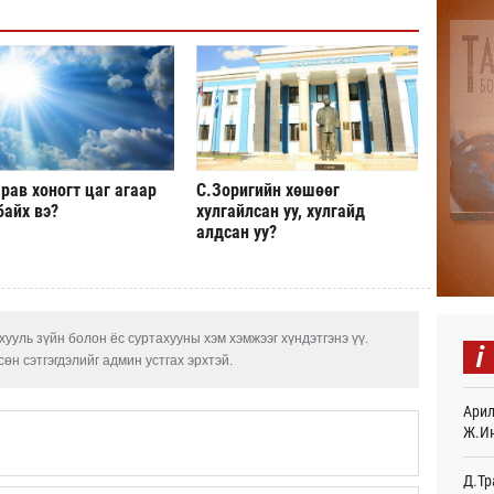
Авто
тоог
авна
13
Р.Да
орло
14
рав хоногт цаг агаар
С.Зоригийн хөшөөг
Улаа
байх вэ?
хулгайлсан уу, хулгайд
14
алдсан уу?
СОР1
дипл
тэрг
Өч
ууль зүйн болон ёс суртахууны хэм хэмжээг хүндэтгэнэ үү.
i
өн сэтгэгдэлийг админ устгах эрхтэй.
“Дүр
үзэс
Арил
Өч
Ж.И
Энэ 
505.
Д.Тр
мянг