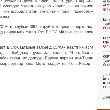
х хүүхдийн эрүүл мэндийн төлөө" уриан дор энэ
авто
олго
йгуулагдах бөгөөд энэ үеэр хандивын аян зохион
3 
д нэн шаардлагатай эмнэлгийн тоног төхөөрөмж
а юм.
Монг
тэрб
0 мото клубын 3800 гаруй мотоцикл сонирхогчид
3 
гд найрамдах Унгар Улс, БНСУ, Малайз зэрэг олон
Серг
гори
3 
агт Д.Сүхбаатарын талбайд цуглан нээлтийн арга
эгдсэн байдлаар цуваагаар хөдлөн, "Энхтайваны
COP1
лбай-Улсын их дэлгүүр- Баруун дөрвөн зам-Таван
Торг
н маршрутаар явна. Мото наадам нь "Говь Ресорт"
6 
Д.На
өлги
нээл
12
Дала
болн
13