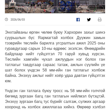
2026/06/03
Энхтайваны өргөн чөлөө буюу Хархорин захыг шинэ
суурьшлын бүс Яармагтай холбох Дүүжин замын
тээврийн төслийн барилга угсралтын ажил 2025 оны
гуравдугаар сарын 10-ны өдрөөс эхэлсэн. Өнөөдрийн
байдлаар нийт гүйцэтгэл 70 гаруй хувьд хүрсэн.
Төслийн хамгийн чухал ажлуудын нэг болох ган
татлагыг тавдугаар сараас татаж, ажлын сүүлийн үе
шат болох үндсэн 58 мм-ийн ган татлагыг холбож
байна. Энэхүү ажлыг нийт хоёр удаа давтан гүйцэтгэх
юм.
Үндсэн ган татлага буюу тросс нь 58 мм-ийн голчтой
бөгөөд зургаан багц ган татлагын нийлмэл бүтэцтэй.
Энэхүү зургаан багц тус бүрийг салгаж, сүлжих аргаар
хооронд нь холбох ажиллагаа хийнэ. Өөрөөр хэлбэл