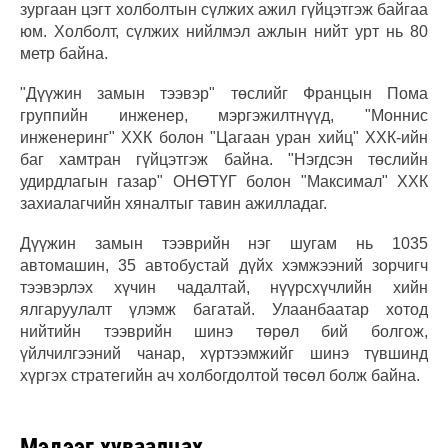
зургаан цэгт холболтын сүлжих ажил гүйцэтгэж байгаа
юм. Холболт, сүлжих нийлмэл ажлын нийт урт нь 80
метр байна.
"Дүүжин замын тээвэр" төслийг Францын Пома
группийн инженер, мэргэжилтнүүд, "Моннис
инженеринг" ХХК болон "Цагаан уран хийц" ХХК-ийн
баг хамтран гүйцэтгэж байна. "Нэгдсэн төслийн
удирдлагын газар" ОНӨТҮГ болон "Максимал" ХХК
захиалагчийн хяналтыг тавин ажилладаг.
Дүүжин замын тээврийн нэг шугам нь 1035
автомашин, 35 автобустай дүйх хэмжээний зорчигч
тээвэрлэх хүчин чадалтай, нүүрсхүчлийн хийн
ялгаруулалт үлэмж багатай. Улаанбаатар хотод
нийтийн тээврийн шинэ төрөл бий болгож,
үйлчилгээний чанар, хүртээмжийг шинэ түвшинд
хүргэх стратегийн ач холбогдолтой төсөл болж байна.
Мэдээг хуваалцах