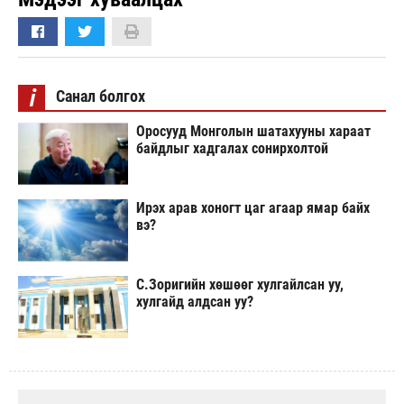
i
Санал болгох
Оросууд Монголын шатахууны хараат
байдлыг хадгалах сонирхолтой
Ирэх арав хоногт цаг агаар ямар байх
вэ?
С.Зоригийн хөшөөг хулгайлсан уу,
хулгайд алдсан уу?