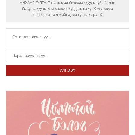
АНХААРУУЛГА: Та сэтгэгдэл бичихдээ хууль зүйн болон
ёс суртахууны хэм хэмжээг хүндэтгэнэ үү. Хэм хэмжээ
зөрчсөн сэтгэгдэлийг админ устгах эрхтэй.
ИЛГЭЭХ