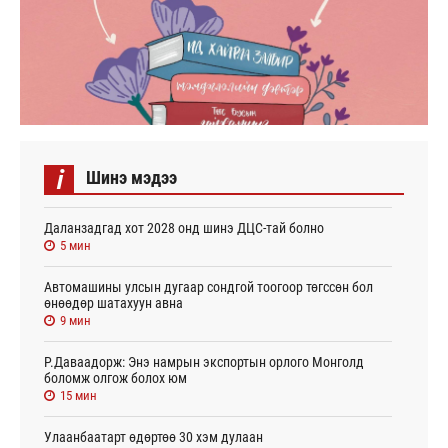
i
Шинэ мэдээ
Даланзадгад хот 2028 онд шинэ ДЦС-тай болно
5 мин
Автомашины улсын дугаар сондгой тоогоор төгссөн бол
өнөөдөр шатахуун авна
9 мин
Р.Даваадорж: Энэ намрын экспортын орлого Монголд
боломж олгож болох юм
15 мин
Улаанбаатарт өдөртөө 30 хэм дулаан