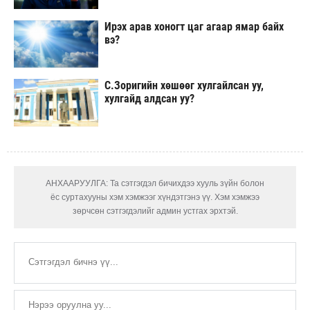
Ирэх арав хоногт цаг агаар ямар байх
вэ?
С.Зоригийн хөшөөг хулгайлсан уу,
хулгайд алдсан уу?
АНХААРУУЛГА: Та сэтгэгдэл бичихдээ хууль зүйн болон
ёс суртахууны хэм хэмжээг хүндэтгэнэ үү. Хэм хэмжээ
зөрчсөн сэтгэгдэлийг админ устгах эрхтэй.