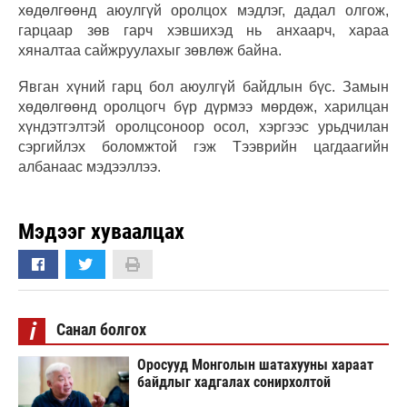
хөдөлгөөнд аюулгүй оролцох мэдлэг, дадал олгож,
гарцаар зөв гарч хэвшихэд нь анхаарч, хараа
хяналтаа сайжруулахыг зөвлөж байна.
Явган хүний гарц бол аюулгүй байдлын бүс. Замын
хөдөлгөөнд оролцогч бүр дүрмээ мөрдөж, харилцан
хүндэтгэлтэй оролцсоноор осол, хэргээс урьдчилан
сэргийлэх боломжтой гэж Тээврийн цагдаагийн
албанаас мэдээллээ.
Мэдээг хуваалцах
i
Санал болгох
Оросууд Монголын шатахууны хараат
байдлыг хадгалах сонирхолтой