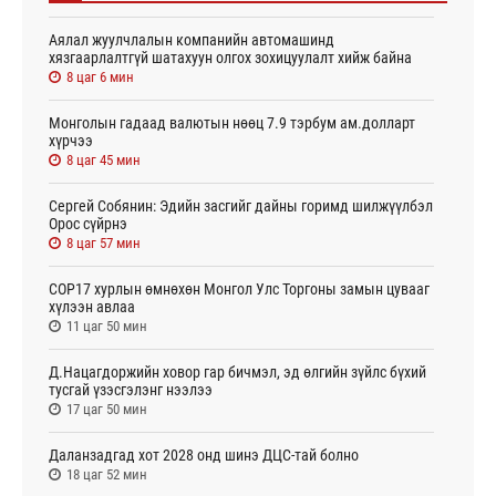
Аялал жуулчлалын компанийн автомашинд
хязгаарлалтгүй шатахуун олгох зохицуулалт хийж байна
8 цаг 6 мин
Монголын гадаад валютын нөөц 7.9 тэрбум ам.долларт
хүрчээ
8 цаг 45 мин
Сергей Собянин: Эдийн засгийг дайны горимд шилжүүлбэл
Орос сүйрнэ
8 цаг 57 мин
COP17 хурлын өмнөхөн Монгол Улс Торгоны замын цувааг
хүлээн авлаа
11 цаг 50 мин
Д.Нацагдоржийн ховор гар бичмэл, эд өлгийн зүйлс бүхий
тусгай үзэсгэлэнг нээлээ
17 цаг 50 мин
Даланзадгад хот 2028 онд шинэ ДЦС-тай болно
18 цаг 52 мин