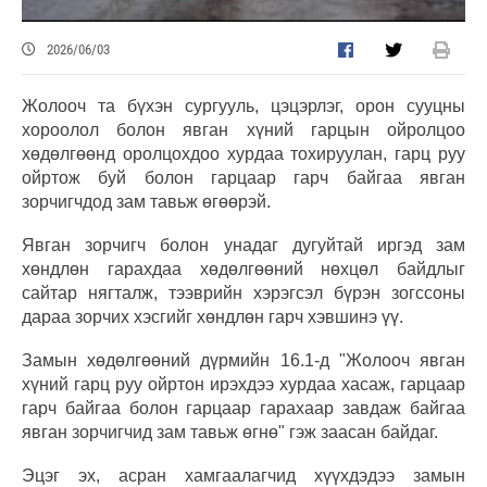
2026/06/03
Жолооч та бүхэн сургууль, цэцэрлэг, орон сууцны
хороолол болон явган хүний гарцын ойролцоо
хөдөлгөөнд оролцохдоо хурдаа тохируулан, гарц руу
ойртож буй болон гарцаар гарч байгаа явган
зорчигчдод зам тавьж өгөөрэй.
Явган зорчигч болон унадаг дугуйтай иргэд зам
хөндлөн гарахдаа хөдөлгөөний нөхцөл байдлыг
сайтар нягталж, тээврийн хэрэгсэл бүрэн зогссоны
дараа зорчих хэсгийг хөндлөн гарч хэвшинэ үү.
Замын хөдөлгөөний дүрмийн 16.1-д "Жолооч явган
хүний гарц руу ойртон ирэхдээ хурдаа хасаж, гарцаар
гарч байгаа болон гарцаар гарахаар завдаж байгаа
явган зорчигчид зам тавьж өгнө" гэж заасан байдаг.
Эцэг эх, асран хамгаалагчид хүүхдэдээ замын