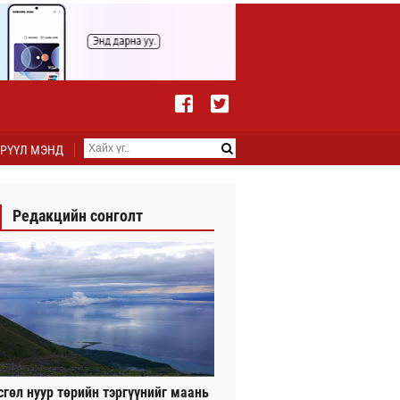
РҮҮЛ МЭНД
Редакцийн сонголт
сгөл нуур төрийн тэргүүнийг маань