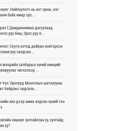
 цаг 17 мин
нхуяг: Нийлүүлэгч нь нэг орны, нэг
ани байх ямар эрс...
лдагч Н.Амарзаяа: 32 хуудастай
н дэвтэр долоо хоногт л дүүрдэг
 цаг 26 мин
рал Г.Дамдиннямаа дагуулаад
нгос руу биш, Орос руу я...
д Фулбрайтын хөтөлбөрөөр 150 гаруй
ол залуус магистрын зэрэг
нчес: Сеута хотод дайран нэвтэрсэн
аалаад байна
спани руу халдсан...
игдөр 12 цаг 01 мин
л мэндийн салбарын хүний нөөцийг
и 80 мянган евро хандивлажээ
вхжуулах чиглэлээр ...
игдөр 11 цаг 30 мин
арын өртэй шатахуун импортлогч ААН-
т-Үүл: Оросууд Монголын шатахууны
йн дансыг битүүмжлэхгүй
ат байдлыг хадгала...
игдөр 11 цаг 20 мин
нийн хил дээр амиа алдсан хүний тоо
пт аагим халуун өдрүүд үргэлжилсээр
ээ
а
игдөр 11 цаг 20 мин
ригийн хөшөөг хулгайлсан уу, хулгайд
ан уу?
тэй шигшээ баг Азийн наадам-д
цохоор бэлтгэлээ хангаж байна