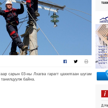
тах
аар сарын 03-ны Лхагва гарагт цахилгаан шугам
 танилцуулж байна.
i
Д.На