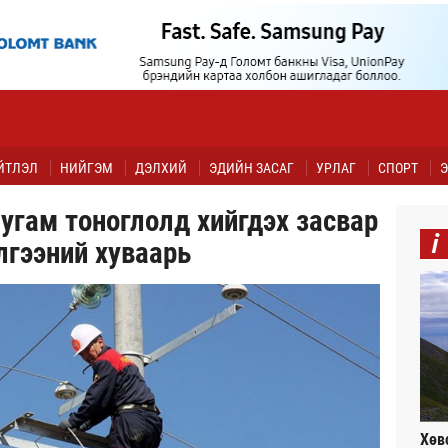
ЙТЛЭЛ
НИЙГЭМ
ДЭЛХИЙ
ЭДИЙН ЗАСАГ
УРЛАГ
СПОРТ
Э
угам тоноглолд хийгдэх засвар
i
лгээний хуваарь
Хөв