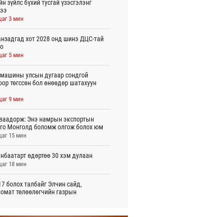
йн зүйлс бүхий тусгай үзэсгэлэнг
ээ
цаг 3 мин
нзадгад хот 2028 онд шинэ ДЦС-тай
о
цаг 5 мин
машины улсын дугаар сондгой
оор төгссөн бол өнөөдөр шатахуун
цаг 9 мин
ваадорж: Энэ намрын экспортын
го Монголд боломж олгож болох юм
цаг 15 мин
нбаатарт өдөртөө 30 хэм дулаан
цаг 18 мин
7 болох талбайг Элчин сайд,
омат төлөөлөгчийн газрын
үүнүүдэд танилцуулав
 цаг 47 мин