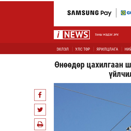
ЭХЛЭЛ
УЛС ТӨР
ЯРИЛЦЛАГА
НИ
Өнөөдөр цахилгаан ш
үйлчи