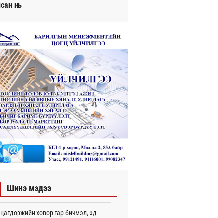
исан нь
Шинэ мэдээ
цагдоржийн ховор гар бичмэл, эд