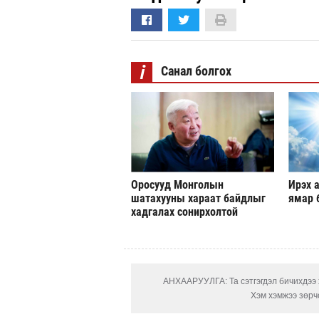
i
Санал болгох
Оросууд Монголын
Ирэх а
шатахууны хараат байдлыг
ямар 
хадгалах сонирхолтой
АНХААРУУЛГА: Та сэтгэгдэл бичихдээ х
Хэм хэмжээ зөрчс