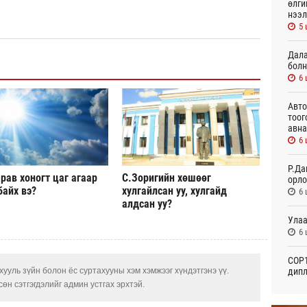
өлги
нээл
5 
Дала
болн
6 
Авто
тоог
авна
6 
Р.Да
рав хоногт цаг агаар
С.Зоригийн хөшөөг
орло
байх вэ?
хулгайлсан уу, хулгайд
6 
алдсан уу?
Улаа
6 
СОР1
дипл
ууль зүйн болон ёс суртахууны хэм хэмжээг хүндэтгэнэ үү.
тэрг
өн сэтгэгдэлийг админ устгах эрхтэй.
21