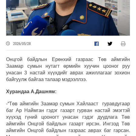
2026/05/28
Онцгой байдлын Ерөнхий газраас Төв аймгийн
Заамар сумын нутагт өрмийн хуучин цооног руу
унасан 3 настай хүүхдийг аврах ажиллагааг зохион
байгуулж байгаа талаар мэдээллээ.
Хурандаа А.Дашням:
-“Төв аймгийн Заамар сумын Хайлааст гуравдугаар
баг Ар Наймган гэдэг газарт гурван настай эмэгтэй
хүүхэд гүний цооногт унасан гэдэг дуудлага Төв
аймгийн Онцгой байдлын газарт ирсэн. Ингээд Төв
аймгийн Онцгой байдлын газраас аврах баг гарсан.