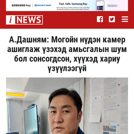
А.Дашням: Могойн нүдэн камер
ашиглаж үзэхэд амьсгалын шум
бол сонсогдсон, хүүхэд хариу
үзүүлээгүй