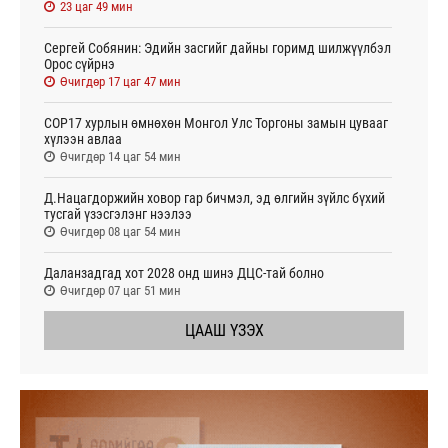
23 цаг 49 мин
Сергей Собянин: Эдийн засгийг дайны горимд шилжүүлбэл
Орос сүйрнэ
Өчигдөр 17 цаг 47 мин
COP17 хурлын өмнөхөн Монгол Улс Торгоны замын цувааг
хүлээн авлаа
Өчигдөр 14 цаг 54 мин
Д.Нацагдоржийн ховор гар бичмэл, эд өлгийн зүйлс бүхий
тусгай үзэсгэлэнг нээлээ
Өчигдөр 08 цаг 54 мин
Даланзадгад хот 2028 онд шинэ ДЦС-тай болно
Өчигдөр 07 цаг 51 мин
ЦААШ ҮЗЭХ