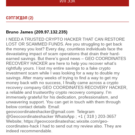
ИЛГЭЭХ
СЭТГЭГДЭЛ (2)
Bruno James (209.97.132.235)
I NEED A TRUSTED CRYPTO HACKER THAT CAN RESTORE
LOST OR SCAMMED FUNDS. Are you struggling to get back
the money you lost? Every day, countless individuals face the
devastating impact of scam operations that drain their hard-
earned savings. But there’s good news – GEO COORDINATES
RECOVERY HACKER are here to help you recover what’s
rightfully yours. I lost my entire savings to a fake crypto
investment scam while I was looking for a way to double my
savings. After many weeks of trying to find a way to get my
money back with no success, I finally came across a crypto
recovery company GEO COORDINATES RECOVERY HACKER,
a reliable and trustworthy crypto recovery company. I'm
immensely grateful for his dedication, professionalism, and
unwavering support. You can get in touch with them through
below contact details Email:
geovcoordinateshacker@gmail.com Telegram
@Geocoordinateshacker WhatsApp ; +1 ( 318 ) 203-3657
Website; https://geovcoordinateshac.wixsite.com/geo-
coordinates-hack I had to send out my review also. They are
indeed recommendable.