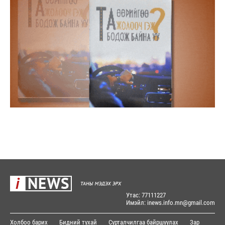
Утас: 77111227
Имэйл: inews.info.mn@gmail.com
Холбоо барих
Бидний тухай
Сурталчилгаа байршуулах
Зар