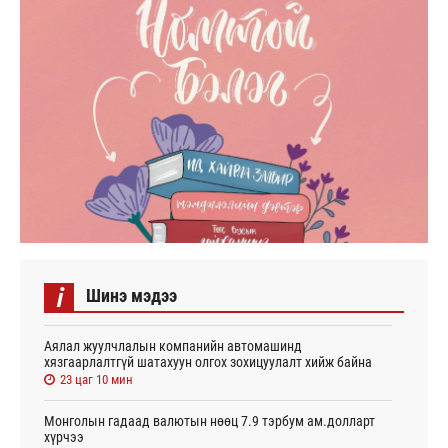
i
Шинэ мэдээ
Аялал жуулчлалын компанийн автомашинд
хязгаарлалтгүй шатахуун олгох зохицуулалт хийж байна
23 цаг 10 мин
Монголын гадаад валютын нөөц 7.9 тэрбум ам.долларт
хүрчээ