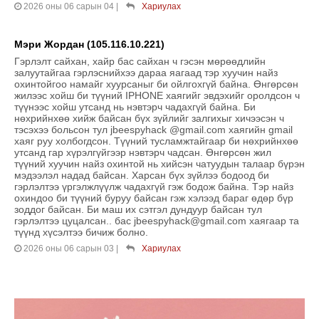
2026 оны 06 сарын 04
|
Хариулах
Мэри Жордан (105.116.10.221)
Гэрлэлт сайхан, хайр бас сайхан ч гэсэн мөрөөдлийн
залуутайгаа гэрлэснийхээ дараа яагаад тэр хуучин найз
охинтойгоо намайг хуурсаныг би ойлгохгүй байна. Өнгөрсөн
жилээс хойш би түүний IPHONE хаягийг эвдэхийг оролдсон ч
түүнээс хойш утсанд нь нэвтэрч чадахгүй байна. Би
нөхрийнхөө хийж байсан бүх зүйлийг залгихыг хичээсэн ч
тэсэхээ больсон тул jbeespyhack @gmail.com хаягийн gmail
хаяг руу холбогдсон. Түүний тусламжтайгаар би нөхрийнхөө
утсанд гар хүрэлгүйгээр нэвтэрч чадсан. Өнгөрсөн жил
түүний хуучин найз охинтой нь хийсэн чатуудын талаар бүрэн
мэдээлэл надад байсан. Харсан бүх зүйлээ бодоод би
гэрлэлтээ үргэлжлүүлж чадахгүй гэж бодож байна. Тэр найз
охиндоо би түүний буруу байсан гэж хэлээд бараг өдөр бүр
зоддог байсан. Би маш их сэтгэл дундуур байсан тул
гэрлэлтээ цуцалсан.. бас jbeespyhack@gmail.com хаягаар та
түүнд хүсэлтээ бичиж болно.
2026 оны 06 сарын 03
|
Хариулах