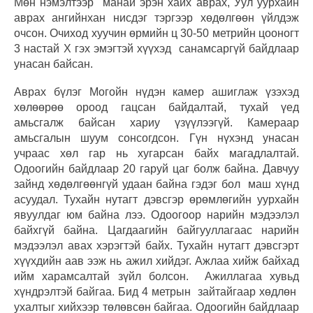
Мөн нэмэлтээр манай эрэн хайх аврах, Уул уурхайн
аврах ангийнхан нисдэг тэргээр хөдөлгөөн үйлдэж
очсон. Очиход хуучин өрмийн ц 30-50 метрийн цооногт
3 настай Х гэх эмэгтэй хүүхэд санамсаргүй байдлаар
унасан байсан.
Аврах бүлэг Могойн нүдэн камер ашиглаж үзэхэд
хөлөөрөө ороод гацсан байдалтай, тухай үед
амьсгалж байсан хариу үзүүлээгүй. Камераар
амьсгалын шуум сонсогдсон. Гүн нүхэнд унасан
учраас хөл гар нь хугарсан байх магадлалтай.
Одоогийн байдлаар 20 гаруй цаг болж байна. Давчуу
зайнд хөдөлгөөнгүй удаан байна гэдэг бол маш хүнд
асуудал. Тухайн нутагт дэвсгэр өрөмлөгийн уурхайн
явуулдаг юм байна лээ. Одоогоор нарийн мэдээлэл
байхгүй байна. Цагдаагийн байгууллагаас нарийн
мэдээлэл авах хэрэгтэй байх. Тухайн нутагт дэвсгэрт
хүүхдийн аав ээж нь ажил хийдэг. Ажлаа хийж байхад
ийм харамсалтай зүйл болсон. Ажиллагаа хувьд
хүндрэлтэй байгаа. Бид 4 метрын зайтайгаар хөдлөн
ухалтыг хийхээр төлөвсөн байгаа. Одоогийн байдлаар