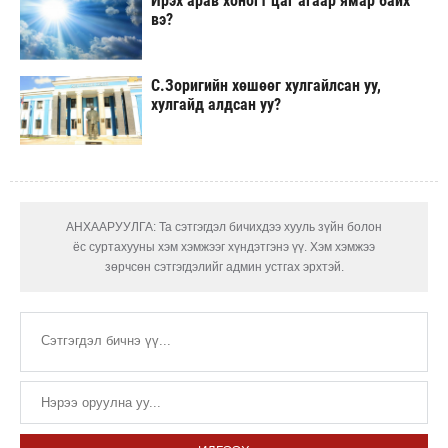
Ирэх арав хоногт цаг агаар ямар байх
вэ?
С.Зоригийн хөшөөг хулгайлсан уу,
хулгайд алдсан уу?
АНХААРУУЛГА: Та сэтгэгдэл бичихдээ хууль зүйн болон
ёс суртахууны хэм хэмжээг хүндэтгэнэ үү. Хэм хэмжээ
зөрчсөн сэтгэгдэлийг админ устгах эрхтэй.