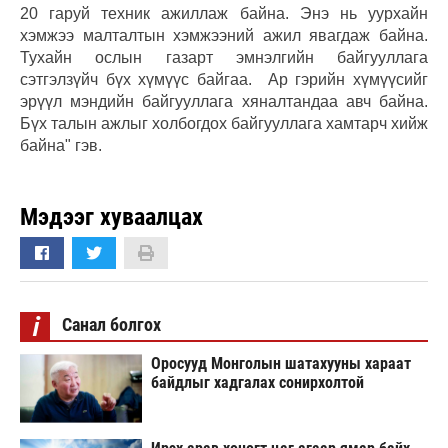
20 гаруй техник ажиллаж байна. Энэ нь уурхайн
хэмжээ малталтын хэмжээний ажил явагдаж байна.
Тухайн ослын газарт эмнэлгийн байгууллага
сэтгэлзүйч бүх хүмүүс байгаа. Ар гэрийн хүмүүсийг
эрүүл мэндийн байгууллага хяналтандаа авч байна.
Бүх талын ажлыг холбогдох байгууллага хамтарч хийж
байна" гэв.
Мэдээг хуваалцах
i
Санал болгох
Оросууд Монголын шатахууны хараат
байдлыг хадгалах сонирхолтой