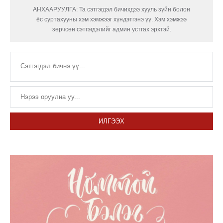
АНХААРУУЛГА: Та сэтгэгдэл бичихдээ хууль зүйн болон
ёс суртахууны хэм хэмжээг хүндэтгэнэ үү. Хэм хэмжээ
зөрчсөн сэтгэгдэлийг админ устгах эрхтэй.
ИЛГЭЭХ