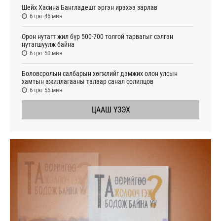
Шейх Хасина Бангладешт эргэн ирэхээ зарлав
6 цаг 46 мин
Орон нутагт жил бүр 500-700 толгой тарвагыг сэлгэн
нутагшуулж байна
6 цаг 50 мин
Боловсролын салбарын хөгжлийг дэмжих олон улсын
хамтын ажиллагааны талаар санал солилцов
6 цаг 55 мин
ЦААШ ҮЗЭХ