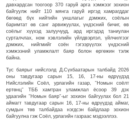
давхардсан тоогоор 370 гаруй арга хэмжээг зохион
байгуулж нийт 110 мянга гаруй иргэд хамрагддаг
бөгөөд бүх нийтийн уншлагыг дэмжих, соёлын
баримтат өв санг арвижуулах, үндэсний бичиг, өв
соёлыг хүүхэд залуучууд, ард иргэдэд таниулан
сурталчлах, ном хэвлэлийн үйлдвэрлэл, үйлчилгээг
дэмжих, нийгмийг соён гэгээрүүлэх үндэсний
хэмжээний уламжлалт баяр болон өргөжин тэлж
байна.
Тус баярыг нийслэлд Д.Сүхбаатарын талбайд 2026
оны тавдугаар сарын 15, 16, 17-ны өдрүүдэд
Нийслэлийн Соёл, урлагийн газар, "Номын соёлт
ертөнц" ТББ хамтран уламжлал ёсоор 39 дэх
удаагийн "Номын баяр"-ыг зохион байгуулах бол 21
аймагт тавдугаар сарын 16, 17-ны өдрүүдэд аймаг,
сумдын төв талбайдаа нэгдсэн байдлаар зохион
байгуулна гэж Соёл, урлагийн газраас мэдээллээ.