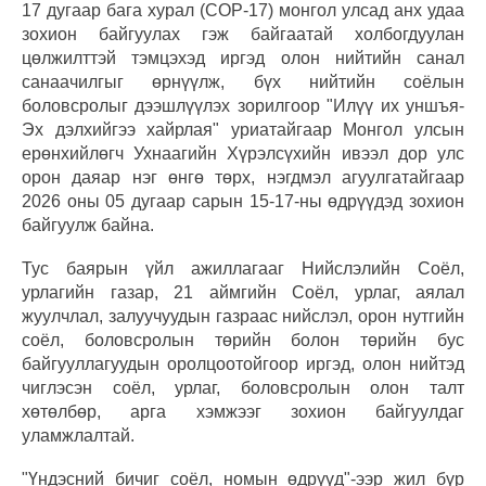
17 дугаар бага хурал (СОР-17) монгол улсад анх удаа
зохион байгуулах гэж байгаатай холбогдуулан
цөлжилттэй тэмцэхэд иргэд олон нийтийн санал
санаачилгыг өрнүүлж, бүх нийтийн соёлын
боловсролыг дээшлүүлэх зорилгоор "Илүү их уншъя-
Эх дэлхийгээ хайрлая" уриатайгаар Монгол улсын
ерөнхийлөгч Ухнаагийн Хүрэлсүхийн ивээл дор улс
орон даяар нэг өнгө төрх, нэгдмэл агуулгатайгаар
2026 оны 05 дугаар сарын 15-17-ны өдрүүдэд зохион
байгуулж байна.
Тус баярын үйл ажиллагааг Нийслэлийн Соёл,
урлагийн газар, 21 аймгийн Соёл, урлаг, аялал
жуулчлал, залуучуудын газраас нийслэл, орон нутгийн
соёл, боловсролын төрийн болон төрийн бус
байгууллагуудын оролцоотойгоор иргэд, олон нийтэд
чиглэсэн соёл, урлаг, боловсролын олон талт
хөтөлбөр, арга хэмжээг зохион байгуулдаг
уламжлалтай.
"Үндэсний бичиг соёл, номын өдрүүд"-ээр жил бүр