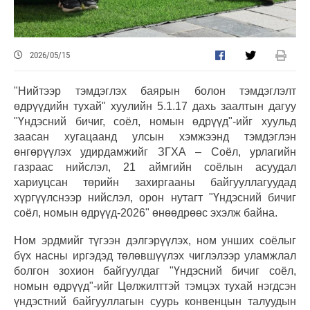
2026/05/15
"Нийтээр тэмдэглэх баярын болон тэмдэглэлт
өдрүүдийн тухай" хуулийн 5.1.17 дахь заалтын дагуу
"Үндэсний бичиг, соёл, номын өдрүүд"-ийг хуульд
заасан хугацаанд улсын хэмжээнд тэмдэглэн
өнгөрүүлэх удирдамжийг ЗГХА – Соёл, урлагийн
газраас нийслэл, 21 аймгийн соёлын асуудал
хариуцсан төрийн захиргааны байгууллагуудад
хүргүүлснээр нийслэл, орон нутагт "Үндэсний бичиг
соёл, номын өдрүүд-2026" өнөөдрөөс эхэлж байна.
Ном эрдмийг түгээн дэлгэрүүлэх, ном унших соёлыг
бүх насны иргэдэд төлөвшүүлэх чиглэлээр уламжлал
болгон зохион байгуулдаг "Үндэсний бичиг соёл,
номын өдрүүд"-ийг Цөлжилттэй тэмцэх тухай нэгдсэн
үндэстний байгууллагын суурь конвенцын талуудын