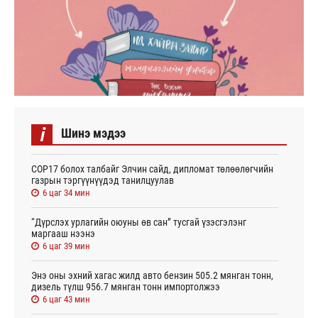
i
Шинэ мэдээ
СОР17 болох талбайг Элчин сайд, дипломат төлөөлөгчийн
газрын тэргүүнүүдэд танилцуулав
6 цаг 34 мин
“Дүрслэх урлагийн оюуны өв сан” тусгай үзэсгэлэнг
маргааш нээнэ
6 цаг 39 мин
Энэ оны эхний хагас жилд авто бензин 505.2 мянган тонн,
дизель түлш 956.7 мянган тонн импортолжээ
6 цаг 43 мин