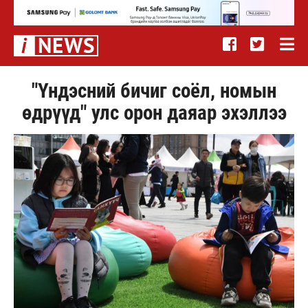
"Үндэсний бичиг соёл, номын
өдрүүд" улс орон даяар эхэллээ