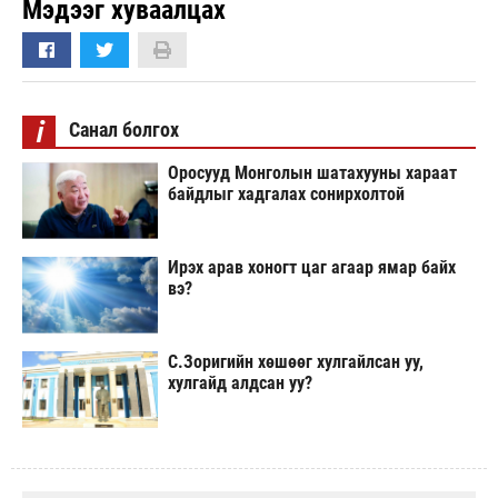
Мэдээг хуваалцах
i
Санал болгох
Оросууд Монголын шатахууны хараат
байдлыг хадгалах сонирхолтой
Ирэх арав хоногт цаг агаар ямар байх
вэ?
С.Зоригийн хөшөөг хулгайлсан уу,
хулгайд алдсан уу?