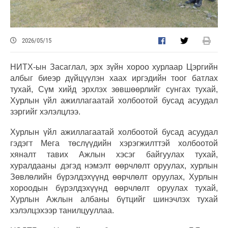
2026/05/15
НИТХ-ын Засаглал, эрх зүйн хороо хурлаар Цэргийн
албыг биеэр дүйцүүлэн хаах иргэдийн тоог батлах
тухай, Сүм хийд эрхлэх зөвшөөрлийг сунгах тухай,
Хурлын үйл ажиллагаатай холбоотой бусад асуудал
зэргийг хэлэлцлээ.
Хурлын үйл ажиллагаатай холбоотой бусад асуудал
гэдэгт Мега төслүүдийн хэрэгжилттэй холбоотой
хяналт тавих Ажлын хэсэг байгуулах тухай,
хуралдааны дэгэд нэмэлт өөрчлөлт оруулах, хурлын
Зөвлөлийн бүрэлдэхүүнд өөрчлөлт оруулах, Хурлын
хороодын бүрэлдэхүүнд өөрчлөлт оруулах тухай,
Хурлын Ажлын албаны бүтцийг шинэчлэх тухай
хэлэлцэхээр танилцууллаа.