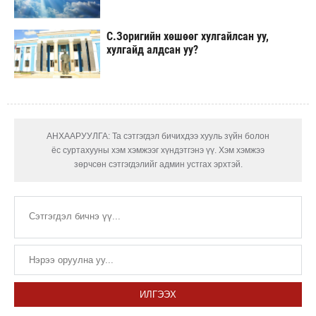
С.Зоригийн хөшөөг хулгайлсан уу,
хулгайд алдсан уу?
АНХААРУУЛГА: Та сэтгэгдэл бичихдээ хууль зүйн болон
ёс суртахууны хэм хэмжээг хүндэтгэнэ үү. Хэм хэмжээ
зөрчсөн сэтгэгдэлийг админ устгах эрхтэй.
ИЛГЭЭХ