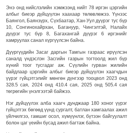
Энэ онд нийслэлийн хэмжээнд нийт 78 иргэн цэргийн
албыг биеэр дүйцүүлэн хаахаар төлөвлөжээ. Үүнээс
Баянгол, Баянзүрх, Сүхбаатар, Хан-Уул дүүрэг тус бүр
10, Сонгинохайрхан, Багануур, Чингэлтэй, Налайх
дүүрэг тус бүр 8, Багахангай дүүрэг 6 иргэнийг
хамруулах санал хүргүүлсэн байна.
Дүүргүүдийн Засаг даргын Тамгын газраас ирүүлсэн
саналд үндэслэн Засгийн газрын тогтоолд жил бүр
хүний тоог тусгадаг аж. Сүүлийн гурван жилийн
байдлаар цэргийн албыг биеэр дүйцүүлэн хаагчдын
үүрэг гүйцэтгэлийг мөнгөн дүнгээр тооцвол 2023 онд
328.5 сая, 2024 онд 410.4 сая, 2025 онд 505.4 сая
төгрөгийн үнэлгээтэй байжээ.
Нэг дүйцүүлэх алба хаагч дунджаар 180 хоног үүрэг
гүйцэтгэх бөгөөд үүнд сургалт, батлан хамгаалах ажил
үйлчилгээ, гамшиг осол, хүмүүнлэг, бүтээн байгуулалт
болон цаг үеийн бусад ажил багтаж байна.