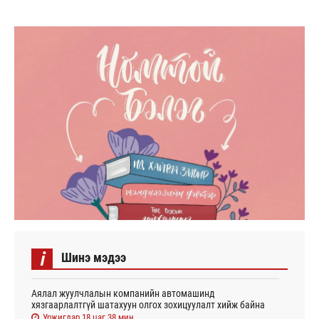
i
Шинэ мэдээ
Аялал жуулчлалын компанийн автомашинд
хязгаарлалтгүй шатахуун олгох зохицуулалт хийж байна
Уржигдар 18 цаг 38 мин