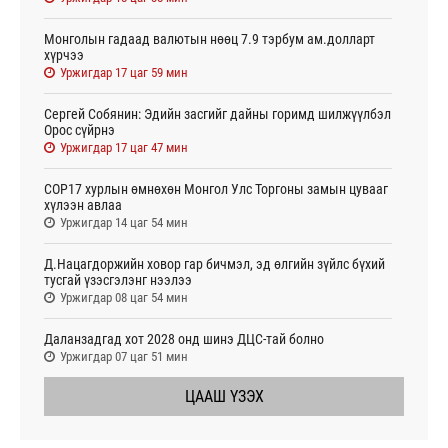
Монголын гадаад валютын нөөц 7.9 тэрбум ам.долларт
хүрчээ
Уржигдар 17 цаг 59 мин
Сергей Собянин: Эдийн засгийг дайны горимд шилжүүлбэл
Орос сүйрнэ
Уржигдар 17 цаг 47 мин
COP17 хурлын өмнөхөн Монгол Улс Торгоны замын цувааг
хүлээн авлаа
Уржигдар 14 цаг 54 мин
Д.Нацагдоржийн ховор гар бичмэл, эд өлгийн зүйлс бүхий
тусгай үзэсгэлэнг нээлээ
Уржигдар 08 цаг 54 мин
Даланзадгад хот 2028 онд шинэ ДЦС-тай болно
Уржигдар 07 цаг 51 мин
ЦААШ ҮЗЭХ