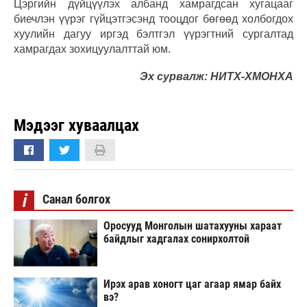
Цэргийн дүйцүүлэх албанд хамрагдсан хугацааг
биечлэн үүрэг гүйцэтгэсэнд тооцдог бөгөөд холбогдох
хуулийн дагуу иргэд бэлтгэл үүрэгтний сургалтад
хамрагдах зохицуулалттай юм.
Эх сурвалж: НИТХ-ХМОНХА
Мэдээг хуваалцах
i
Санал болгох
Оросууд Монголын шатахууны хараат
байдлыг хадгалах сонирхолтой
Ирэх арав хоногт цаг агаар ямар байх
вэ?