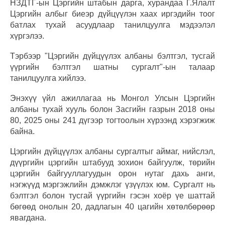
НЗДТГ-ын Цэргийн штабын дарга, хурандаа Г.Ялалт
Цэргийн албыг биеэр дүйцүүлэн хаах иргэдийн тоог
батлах тухай асуудлаар танилцуулга мэдээлэл
хүргэлээ.
Тэрбээр "Цэргийн дүйцүүлэх албаны бэлтгэл, тусгай
үүргийн бэлтгэл шатны сургалт"-ын талаар
танилцуулга хийлээ.
Энэхүү үйл ажиллагаа нь Монгол Улсын Цэргийн
албаны тухай хууль болон Засгийн газрын 2018 оны
80, 2025 оны 241 дүгээр тогтоолын хүрээнд хэрэгжиж
байна.
Цэргийн дүйцүүлэх албаны сургалтыг аймаг, нийслэл,
дүүргийн цэргийн штабууд зохион байгуулж, төрийн
цэргийн байгууллагуудын орон нутаг дахь анги,
нэгжүүд мэргэжлийн дэмжлэг үзүүлэх юм. Сургалт нь
бэлтгэл болон тусгай үүргийн гэсэн хоёр үе шаттай
бөгөөд онолын 20, дадлагын 40 цагийн хөтөлбөрөөр
явагдана.