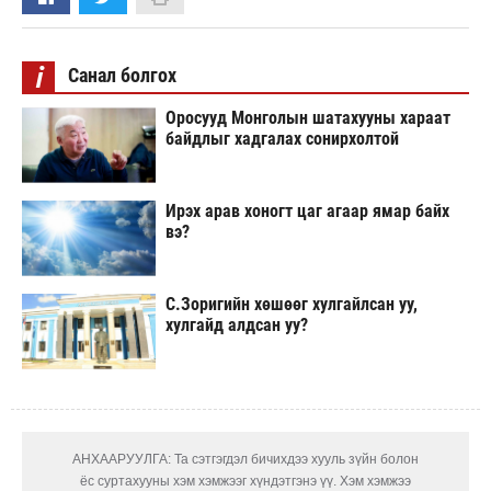
i
Санал болгох
Оросууд Монголын шатахууны хараат
байдлыг хадгалах сонирхолтой
Ирэх арав хоногт цаг агаар ямар байх
вэ?
С.Зоригийн хөшөөг хулгайлсан уу,
хулгайд алдсан уу?
АНХААРУУЛГА: Та сэтгэгдэл бичихдээ хууль зүйн болон
ёс суртахууны хэм хэмжээг хүндэтгэнэ үү. Хэм хэмжээ