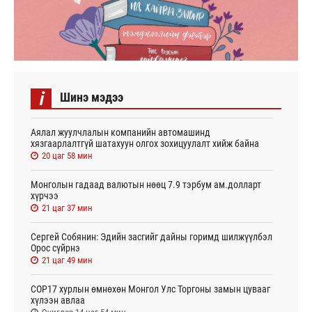
i
Шинэ мэдээ
Аялал жуулчлалын компанийн автомашинд
хязгаарлалтгүй шатахуун олгох зохицуулалт хийж байна
20 цаг 58 мин
Монголын гадаад валютын нөөц 7.9 тэрбум ам.долларт
хүрчээ
21 цаг 37 мин
Сергей Собянин: Эдийн засгийг дайны горимд шилжүүлбэл
Орос сүйрнэ
21 цаг 49 мин
COP17 хурлын өмнөхөн Монгол Улс Торгоны замын цувааг
хүлээн авлаа