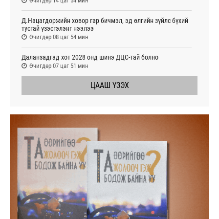
Өчигдөр 14 цаг 54 мин
Д.Нацагдоржийн ховор гар бичмэл, эд өлгийн зүйлс бүхий
тусгай үзэсгэлэнг нээлээ
Өчигдөр 08 цаг 54 мин
Даланзадгад хот 2028 онд шинэ ДЦС-тай болно
Өчигдөр 07 цаг 51 мин
ЦААШ ҮЗЭХ