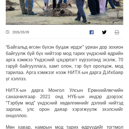
2026/05/09
“Байгальд өгсөн бүхэн буцаж ирдэг” уриан дор зохион
байгуулж буй бүх нийтээр мод тарих үндэсний өдрийн
арга хэмжээ Үндэсний цэцэрлэгт хүрээлэнд эхэлж, 70
гаруй байгууллага, хамт олон, гэр бүл оролцож, мод
тарилаа. Арга хэмжээг нээж НИТХ-ын дарга Д.Ихбаяр
үг хэллээ.
НИТХ-ын дарга Монгол Улсын Ерөнхийлөгчийн
санаачилгаар 2021 онд НҮБ-ын индэр дээрээс
“Тэрбум мод” үндэсний хөдөлгөөнийг дэлхий нийтэд
зарлаж, улс орон даяар хэрэгжүүлж эхэлснийг
онцоллоо.
Мөн хавар, намрын мод тарих өдрүүдийг тогтмол