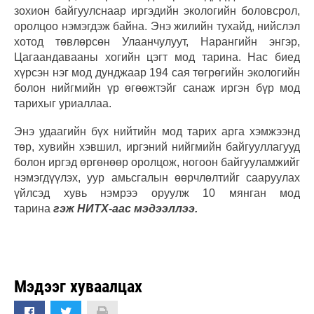
зохион байгуулснаар иргэдийн экологийн боловсрол,
оролцоо нэмэгдэж байна. Энэ жилийн тухайд, нийслэл
хотод төвлөрсөн Улаанчулуут, Нарангийн энгэр,
Цагаандавааны хогийн цэгт мод тарина. Нас биед
хүрсэн нэг мод дунджаар 194 сая төгрөгийн экологийн
болон нийгмийн үр өгөөжтэйг санаж иргэн бүр мод
тарихыг уриаллаа.
Энэ удаагийн бүх нийтийн мод тарих арга хэмжээнд
төр, хувийн хэвшил, иргэний нийгмийн байгууллагууд
болон иргэд өргөнөөр оролцож, ногоон байгууламжийг
нэмэгдүүлэх, уур амьсгалын өөрчлөлтийг сааруулах
үйлсэд хувь нэмрээ оруулж 10 мянган мод
тарина
гэж НИТХ-аас мэдээллээ.
Мэдээг хуваалцах