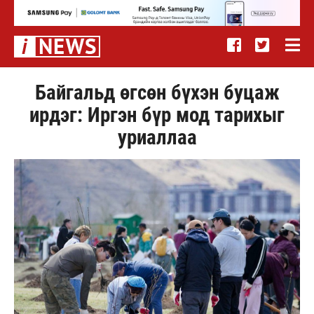
Байгальд өгсөн бүхэн буцаж
ирдэг: Иргэн бүр мод тарихыг
уриаллаа