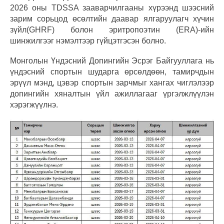
2026 оны TDSSA зааварчилгааны хүрээнд шээсний
зарим сорьцод өсөлтийн даавар ялгаруулагч хүчин
зүйл(GHRF) болон эритропоэтин (ERA)-ийн
шинжилгээг нэмэлтээр гүйцэтгэсэн болно.
Монголын Үндэсний Допингийн Эсрэг Байгууллага нь
үндэсний спортын шударга өрсөлдөөн, тамирчдын
эрүүл мэнд, цэвэр спортын зарчмыг хангах чиглэлээр
допингийн хяналтын үйл ажиллагааг үргэлжлүүлэн
хэрэгжүүлнэ.