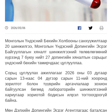
2026/05/06
Монголын Үндэсний Бөхийн Холбооны санхүүжилтаар
20 шинжилгээ, Монголын Үндэсний Допингийн Эсрэг
Байгууллагын хяналт шинжилгээний төлөвлөгөөний
хүрээнд 7 буюу нийт 27 допингийн хяналтын сорьцыг
үндэсний бөхийн тамирчдаас цуглууллаа.
Сорьц цуглуулах ажиллагааг 2026 оны 03 дугаар
сарын 13-наас 04 дүгээр сарын 11-ний хооронд
зорилтот болон түүврийн аргачлалаар зохион
байгуулсан бөгөөд лабораторийн шинжилгээний
хариугаар хориотой бодисын илрэл тогтоогдоогүй
байна.
Мөн Дэлхийн Допингийн Эсрэг Агентлагаас баталсан