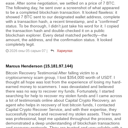
ease. After some negotiation, we settled on a price of 7 BTC.
The following day, he sent over a screenshot of what appeared
to be a completed blockchain transaction. It looked flawless: it
showed 7 BTC sent to our designated wallet address, complete
with a transaction hash, a recent timestamp, and a "confirmed"
status. To be thorough, I didn’t just take his word for it. I copied
the transaction hash and double-checked it on a public
blockchain explorer. Every detail matched perfectly—the
amount, the address, and the confirmation status. It looked
completely legit.
2026 оны 05 сарын 07
|
Хариулах
Marcus Henderson (15.181.97.144)
Bitcoin Recovery Testimonial After falling victim to a
cryptocurrency scam group, I lost $354,000 worth of USDT. I
thought all hope was lost from the experience of losing my hard-
earned money to scammers. I was devastated and believed
there was no way to recover my funds. Fortunately, I started
searching for help to recover my stolen funds and I came across
a lot of testimonials online about Capital Crypto Recovery, an
agent who helps in recovery of lost bitcoin funds, I contacted
Capital Crypto Recover Service, and with their expertise, they
successfully traced and recovered my stolen assets. Their team
was professional, kept me updated throughout the process, and
demonstrated a deep understanding of blockchain transactions
and recovery protocols. They are trusted and very reliable with a