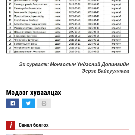
Эх сурвалж: Монголын Үндэсний Допингийн
Эсрэг Байгууллага
Мэдээг хуваалцах
i
Санал болгох