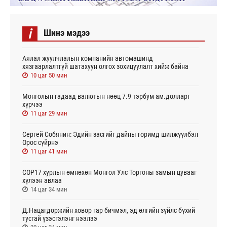
i
Шинэ мэдээ
Аялал жуулчлалын компанийн автомашинд
хязгаарлалтгүй шатахуун олгох зохицуулалт хийж байна
10 цаг 50 мин
Монголын гадаад валютын нөөц 7.9 тэрбум ам.долларт
хүрчээ
11 цаг 29 мин
Сергей Собянин: Эдийн засгийг дайны горимд шилжүүлбэл
Орос сүйрнэ
11 цаг 41 мин
COP17 хурлын өмнөхөн Монгол Улс Торгоны замын цувааг
хүлээн авлаа
14 цаг 34 мин
Д.Нацагдоржийн ховор гар бичмэл, эд өлгийн зүйлс бүхий
тусгай үзэсгэлэнг нээлээ