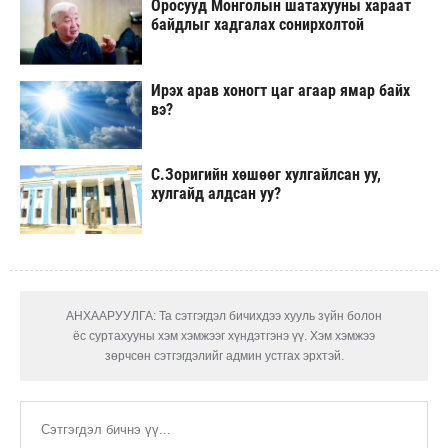
Оросууд Монголын шатахууны хараат
байдлыг хадгалах сонирхолтой
Ирэх арав хоногт цаг агаар ямар байх
вэ?
С.Зоригийн хөшөөг хулгайлсан уу,
хулгайд алдсан уу?
АНХААРУУЛГА: Та сэтгэгдэл бичихдээ хууль зүйн болон
ёс суртахууны хэм хэмжээг хүндэтгэнэ үү. Хэм хэмжээ
зөрчсөн сэтгэгдэлийг админ устгах эрхтэй.