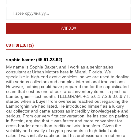
ИЛГЭЭХ
СЭТГЭГДЭЛ (2)
sophie baxter (45.91.23.92)
My name is Sophie Baxter, and I work as a senior sales
consultant at Urban Motors here in Miami, Florida. We
specialize in high-end exotic vehicles, so we are used to dealing
with serious collectors and complex international transactions.
However, nothing could have prepared me for the sophisticated
scam that cost us one of our rarest inventory items—a pristine
Lamborghini—last month. TELEGRAM. +.1.5.6.1.7.2.6.3.6.9.7 It
started when a buyer from overseas reached out regarding the
Lamborghini we had listed. He introduced himself as a luxury
car collector and came across as incredibly knowledgeable and
serious. From our very first conversation, he insisted on paying
in Bitcoin, arguing that it was faster and more convenient for
cross-border deals than traditional wire transfers. Given the
volatility and novelty of crypto payments in high-ticket auto
sales, I was initially cautious, but his professionalism put me at