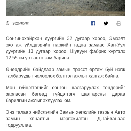
2026/05/01
Сонгинохайрхан дүүргийн 32 дугаар хороо, Эмээлт
эко аж үйлдвэрийн паркийн гадна замаас Хан-Уул
дүүргийн 13 дугаар хороо, Шувуун фабрик хүртэлх
12.55 км урт авто зам барина.
Өнөөдрийн байдлаар замын трасст өртөж буй нэгж
талбаруудыг чөлөөлөх бэлтгэл ажлыг хангаж байна.
Мөн гүйцэтгэгчийг сонгон шалгаруулах тендерийг
зарласан бөгөөд гүйцэтгэгч шалгарсны дараа
барилгын ажлыг эхлүүлэх юм.
Энэ талаар нийслэлийн Замын хөгжлийн газрын Авто
замын хяналтын мэргэжилтэн Д.Тайванаас
тодрууллаа.