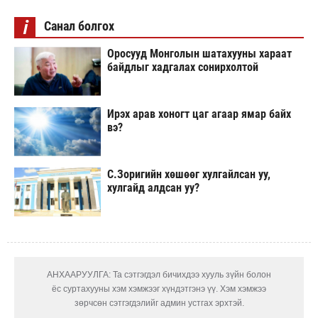
i
Санал болгох
Оросууд Монголын шатахууны хараат
байдлыг хадгалах сонирхолтой
Ирэх арав хоногт цаг агаар ямар байх
вэ?
С.Зоригийн хөшөөг хулгайлсан уу,
хулгайд алдсан уу?
АНХААРУУЛГА: Та сэтгэгдэл бичихдээ хууль зүйн болон
ёс суртахууны хэм хэмжээг хүндэтгэнэ үү. Хэм хэмжээ
зөрчсөн сэтгэгдэлийг админ устгах эрхтэй.