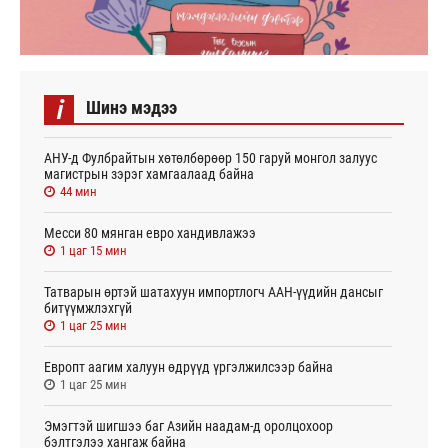
i
Шинэ мэдээ
АНУ-д Фулбрайтын хөтөлбөрөөр 150 гаруй монгол залуус
магистрын зэрэг хамгаалаад байна
44 мин
Месси 80 мянган евро хандивлажээ
1 цаг 15 мин
Татварын өртэй шатахуун импортлогч ААН-үүдийн дансыг
битүүмжлэхгүй
1 цаг 25 мин
Европт аагим халуун өдрүүд үргэлжилсээр байна
1 цаг 25 мин
Эмэгтэй шигшээ баг Азийн наадам-д оролцохоор
бэлтгэлээ хангаж байна