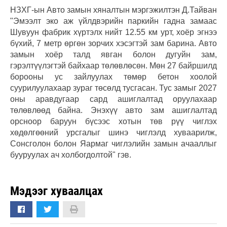
НЗХГ-ын Авто замын хяналтын мэргэжилтэн Д.Тайван
"Эмээлт эко аж үйлдвэрийн паркийн гадна замаас
Шувуун фабрик хүртэлх нийт 12.55 км урт, хоёр эгнээ
бүхий, 7 метр өргөн зорчих хэсэгтэй зам барина. Авто
замын хоёр талд явган болон дугуйн зам,
гэрэлтүүлэгтэй байхаар төлөвлөсөн. Мөн 27 байршилд
борооны ус зайлуулах төмөр бетон хоолой
суурилуулахаар зураг төсөлд тусгасан. Тус замыг 2027
оны аравдугаар сард ашиглалтад оруулахаар
төлөвлөөд байна. Энэхүү авто зам ашиглалтад
орсноор баруун бүсээс хотын төв рүү чиглэх
хөдөлгөөний урсгалыг шинэ чиглэлд хуваарилж,
Сонсголон болон Яармаг чиглэлийн замын ачааллыг
бууруулах ач холбогдолтой" гэв.
Мэдээг хуваалцах