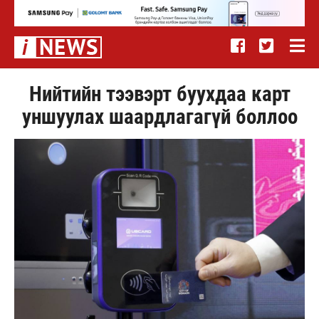
Нийтийн тээвэрт буухдаа карт
уншуулах шаардлагагүй боллоо