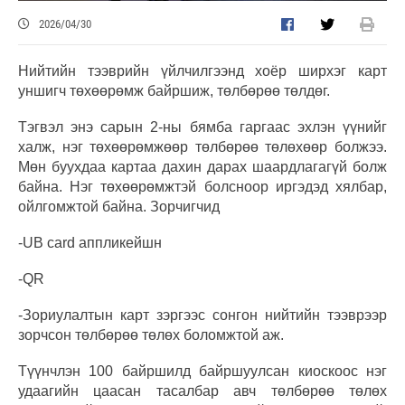
2026/04/30
Нийтийн тээврийн үйлчилгээнд хоёр ширхэг карт
уншигч төхөөрөмж байршиж, төлбөрөө төлдөг.
Тэгвэл энэ сарын 2-ны бямба гаргаас эхлэн үүнийг
халж, нэг төхөөрөмжөөр төлбөрөө төлөхөөр болжээ.
Мөн буухдаа картаа дахин дарах шаардлагагүй болж
байна. Нэг төхөөрөмжтэй болсноор иргэдэд хялбар,
ойлгомжтой байна. Зорчигчид
-UB card аппликейшн
-QR
-Зориулалтын карт зэргээс сонгон нийтийн тээврээр
зорчсон төлбөрөө төлөх боломжтой аж.
Түүнчлэн 100 байршилд байршуулсан киоскоос нэг
удаагийн цаасан тасалбар авч төлбөрөө төлөх