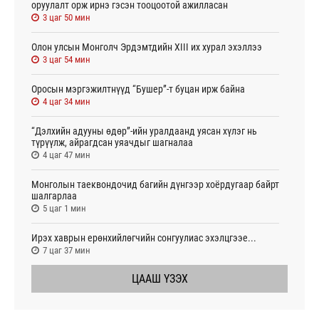
оруулалт орж ирнэ гэсэн тооцоотой ажилласан
3 цаг 50 мин
Олон улсын Монголч Эрдэмтдийн XIII их хурал эхэллээ
3 цаг 54 мин
Оросын мэргэжилтнүүд “Бушер”-т буцан ирж байна
4 цаг 34 мин
“Дэлхийн адууны өдөр”-ийн уралдаанд уясан хүлэг нь
түрүүлж, айрагдсан уяачдыг шагналаа
4 цаг 47 мин
Монголын таеквондочид багийн дүнгээр хоёрдугаар байрт
шалгарлаа
5 цаг 1 мин
Ирэх хаврын ерөнхийлөгчийн сонгуулиас эхэлцгээе...
7 цаг 37 мин
ЦААШ ҮЗЭХ