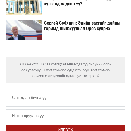
хулгайд алдсан уу?
Сергей Собянин: Эдийн засгийг дайны
горимд шилжүүлбэл Орос сүйрнэ
АНХААРУУЛГА: Та сэтгэгдэл бичихдээ хууль зүйн болон
ёс суртахууны хэм хэмжээг хүндэтгэнэ үү. Хэм хэмжээ
зөрчсөн сэтгэгдэлийг админ устгах эрхтэй.
ИЛГЭЭХ