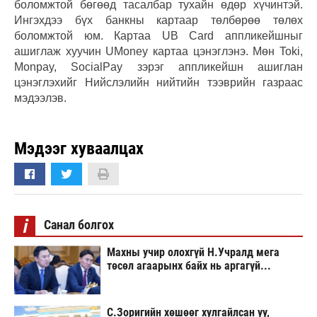
боломжтой бөгөөд тасалбар тухайн өдөр хүчинтэй.
Ингэхдээ бүх банкны картаар төлбөрөө төлөх
боломжтой юм. Картаа UB Card аппликейшныг
ашиглаж хуучин UMoney картаа цэнэглэнэ. Мөн Toki,
Monpay, SocialPay зэрэг аппликейшн ашиглан
цэнэглэхийг Нийслэлийн нийтийн тээврийн газраас
мэдээлэв.
Мэдээг хуваалцах
i
Санал болгох
Махны учир олохгүй Н.Учралд мега
төсөл агаарынх байх нь аргагүй...
С.Зоригийн хөшөөг хулгайлсан уу,