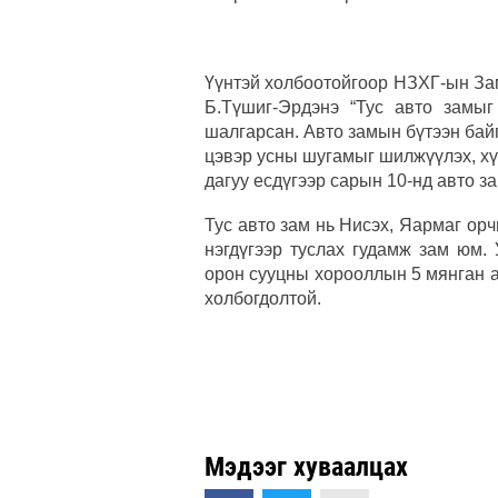
Үүнтэй холбоотойгоор НЗХГ-ын За
Б.Түшиг-Эрдэнэ “Тус авто замыг
шалгарсан. Авто замын бүтээн ба
цэвэр усны шугамыг шилжүүлэх, хү
дагуу есдүгээр сарын 10-нд авто 
Тус авто зам нь Нисэх, Яармаг ор
нэгдүгээр туслах гудамж зам юм.
орон сууцны хорооллын 5 мянган а
холбогдолтой.
Мэдээг хуваалцах