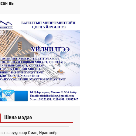
исан нь
Шинэ мэдээ
зын асуудлаар Оман, Иран хоёр