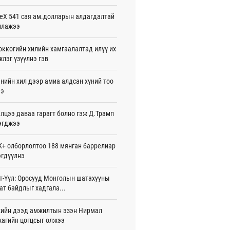
жигдар 08 цаг 54 мин
eX 541 сая ам.долларын алдагдалтай
ллажээ
нзадгад хот 2028 онд шинэ ДЦС-тай
о
жигдар 07 цаг 51 мин
ккогийн хилийн хамгаалалтад илүү их
лэг үзүүлнэ гэв
машины улсын дугаар сондгой
оор төгссөн бол өнөөдөр шатахуун
нийн хил дээр амиа алдсан хүний тоо
ээ
жигдар 07 цаг 48 мин
лцээ даваа гарагт болно гэж Д.Трамп
ваадорж: Энэ намрын экспортын
го Монголд боломж олгож болох юм
эгджээ
жигдар 07 цаг 42 мин
+ олборлолтоо 188 мянган баррелиар
нбаатарт өдөртөө 30 хэм дулаан
гдүүлнэ
жигдар 07 цаг 38 мин
т-Үүл: Оросууд Монголын шатахууны
7 болох талбайг Элчин сайд,
ат байдлыг хадгала...
омат төлөөлөгчийн газрын
үүнүүдэд танилцуулав
26-08-06
ийн дээд амжилтын эзэн Нирмал
агийн цогцсыг олжээ
слэх урлагийн оюуны өв сан” тусгай