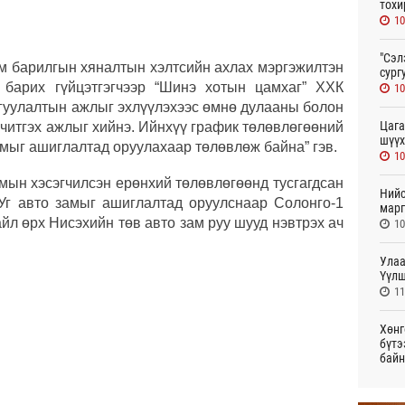
тохи
10
"Сэл
м барилгын хяналтын хэлтсийн ахлах мэргэжилтэн
сург
 барих гүйцэтгэгчээр “Шинэ хотын цамхаг” ХХК
10
йгуулалтын ажлыг эхлүүлэхээс өмнө дулааны болон
Цага
читгэх ажлыг хийнэ. Ийнхүү график төлөвлөгөөний
шүүх
замыг ашиглалтад оруулахаар төлөвлөж байна” гэв.
10
чмын хэсэгчилсэн ерөнхий төлөвлөгөөнд тусгагдсан
Нийс
 Уг авто замыг ашиглалтад оруулснаар Солонго-1
марг
йл өрх Нисэхийн төв авто зам руу шууд нэвтрэх ач
10
Улаа
Үүлш
11
Хөнг
бүтэ
байн
Өч