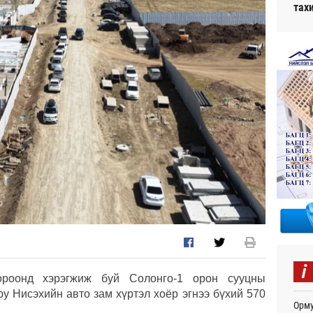
тах
i
ороонд хэрэгжиж буй Солонго-1 орон сууцны
у Нисэхийн авто зам хүртэл хоёр эгнээ бүхий 570
Орму