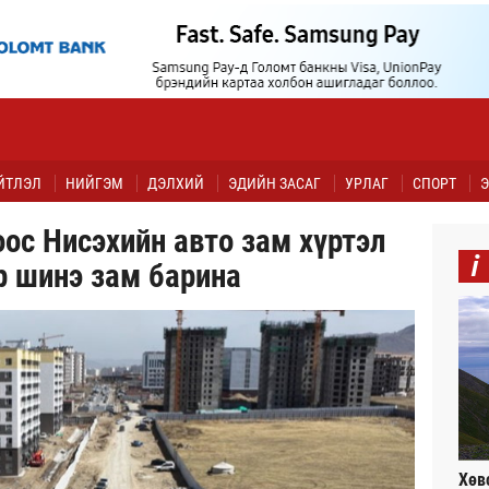
ЙТЛЭЛ
НИЙГЭМ
ДЭЛХИЙ
ЭДИЙН ЗАСАГ
УРЛАГ
СПОРТ
Э
ос Нисэхийн авто зам хүртэл
i
р шинэ зам барина
Хөв