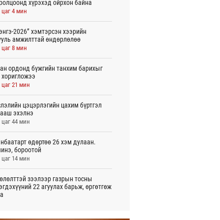
ролцоонд хүрэхэд ойрхон байна
 цаг 4 мин
энгэ-2026” хэмтэрсэн хээрийн
ууль амжилттай өндөрлөлөө
 цаг 8 мин
ан ордонд бүжгийн танхим барихыг
 хоригложээ
 цаг 21 мин
лэлийн цэцэрлэгийн цахим бүртгэл
ааш эхэлнэ
 цаг 44 мин
нбаатарт өдөртөө 26 хэм дулаан.
инэ, бороотой
 цаг 14 мин
өлөлттэй зээлээр газрын тосны
эгдэхүүний 22 агуулах барьж, өргөтгөж
а
игдөр 20 цаг 44 мин