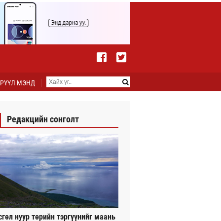
РҮҮЛ МЭНД
Редакцийн сонголт
сгөл нуур төрийн тэргүүнийг маань