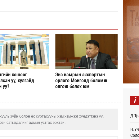
БНХА
авто
тави
Өч
Аяла
авто
олго
Ур
Монг
тэрб
Ур
игийн хөшөөг
Энэ намрын экспортын
лсан уу, хулгайд
орлого Монголд боломж
Серг
н уу?
олгож болох юм
гори
Ур
i
COP1
Торг
Д.Тр
Ур
ууль зүйн болон ёс суртахууны хэм хэмжээг хүндэтгэнэ үү.
өн сэтгэгдэлийг админ устгах эрхтэй.
Д.На
Н.Уч
өлги
Соло
нээл