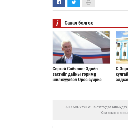
i
Санал болгох
Сергей Собянин: Эдийн
С.Зор
засгийг дайны горимд
хулгай
шилжүүлбэл Орос сүйрнэ
алдса
АНХААРУУЛГА: Та сэтгэгдэл бичихдээ х
Хэм хэмжээ зөрчс