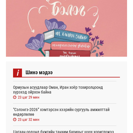
i
Шинэ мэдээ
Ормузын асуудлаар Оман, Иран хоёр тохиролцоонд
хүрэхэд ойрхон байна
23 цаг 29 мин
"Сэлэнгэ-2026” хэмтэрсэн хээрийн сургууль амжилттай
өндөрлөлөө
23 цаг 32 мин
Цагаан ордонд бүжгийн танхим барихыг шүүх хоригложээ