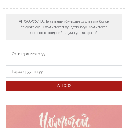
АНХААРУУЛГА: Та сэтгэгдэл бичихдээ хууль зүйн болон
ёс суртахууны хэм хэмжээг хүндэтгэнэ үү. Хэм хэмжээ
зөрчсөн сэтгэгдэлийг админ устгах эрхтэй.
ИЛГЭЭХ