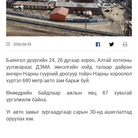
2026/04/30
Баянгол дүүргийн 24, 26 дугаар хороо, Алтай хотхоны
уулзвараас ДЭМА эмнэлгийн хойд талаар дайран
өнгөрч Нарны гүүрний доогуур тойрч Нарны хороолол
хүртэл 680 метр авто зам барьж буй.
Өнөөдрийн байдлаар ажлын явц 67 хувьтай
үргэлжилж байна.
Уг авто замыг зургаадугаар сарын 30-нд ашиглалтад
оруулах юм.