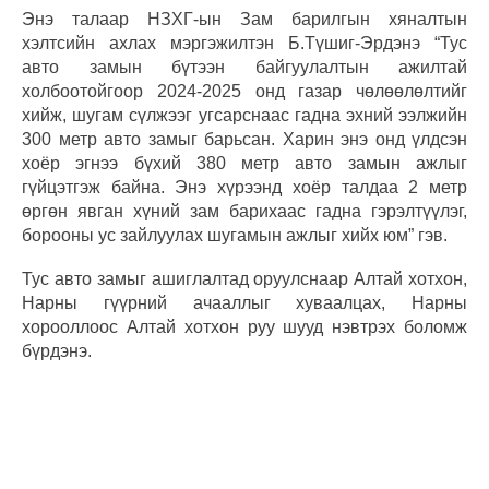
Энэ талаар НЗХГ-ын Зам барилгын хяналтын
хэлтсийн ахлах мэргэжилтэн Б.Түшиг-Эрдэнэ “Тус
авто замын бүтээн байгуулалтын ажилтай
холбоотойгоор 2024-2025 онд газар чөлөөлөлтийг
хийж, шугам сүлжээг угсарснаас гадна эхний ээлжийн
300 метр авто замыг барьсан. Харин энэ онд үлдсэн
хоёр эгнээ бүхий 380 метр авто замын ажлыг
гүйцэтгэж байна. Энэ хүрээнд хоёр талдаа 2 метр
өргөн явган хүний зам барихаас гадна гэрэлтүүлэг,
борооны ус зайлуулах шугамын ажлыг хийх юм” гэв.
Тус авто замыг ашиглалтад оруулснаар Алтай хотхон,
Нарны гүүрний ачааллыг хуваалцах, Нарны
хорооллоос Алтай хотхон руу шууд нэвтрэх боломж
бүрдэнэ.