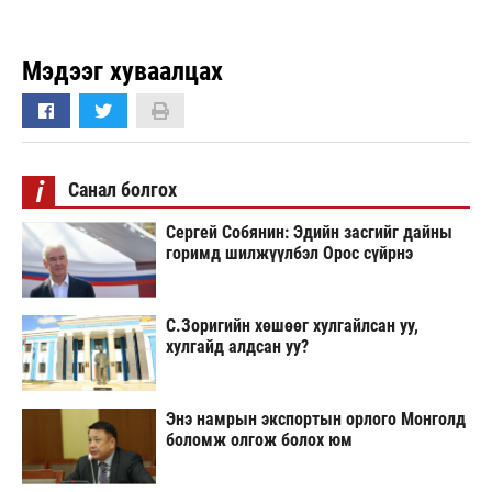
Мэдээг хуваалцах
i
Санал болгох
Сергей Собянин: Эдийн засгийг дайны
горимд шилжүүлбэл Орос сүйрнэ
С.Зоригийн хөшөөг хулгайлсан уу,
хулгайд алдсан уу?
Энэ намрын экспортын орлого Монголд
боломж олгож болох юм