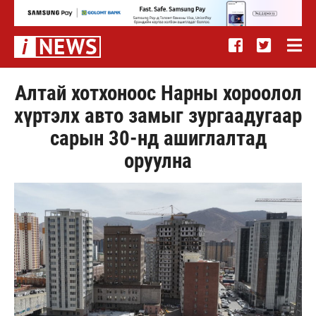
Алтай хотхоноос Нарны хороолол
хүртэлх авто замыг зургаадугаар
сарын 30-нд ашиглалтад
оруулна