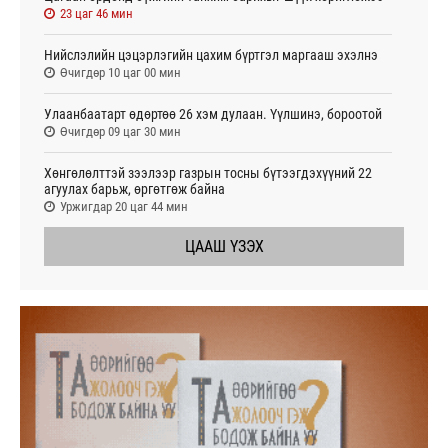
23 цаг 46 мин
Нийслэлийн цэцэрлэгийн цахим бүртгэл маргааш эхэлнэ
Өчигдөр 10 цаг 00 мин
Улаанбаатарт өдөртөө 26 хэм дулаан. Үүлшинэ, бороотой
Өчигдөр 09 цаг 30 мин
Хөнгөлөлттэй зээлээр газрын тосны бүтээгдэхүүний 22
агуулах барьж, өргөтгөж байна
Уржигдар 20 цаг 44 мин
ЦААШ ҮЗЭХ