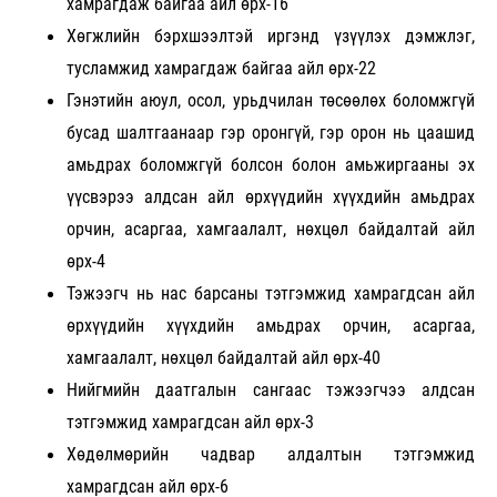
хамрагдаж байгаа айл өрх-16
Хөгжлийн бэрхшээлтэй иргэнд үзүүлэх дэмжлэг,
тусламжид хамрагдаж байгаа айл өрх-22
Гэнэтийн аюул, осол, урьдчилан төсөөлөх боломжгүй
бусад шалтгаанаар гэр оронгүй, гэр орон нь цаашид
амьдрах боломжгүй болсон болон амьжиргааны эх
үүсвэрээ алдсан айл өрхүүдийн хүүхдийн амьдрах
орчин, асаргаа, хамгаалалт, нөхцөл байдалтай айл
өрх-4
Тэжээгч нь нас барсаны тэтгэмжид хамрагдсан айл
өрхүүдийн хүүхдийн амьдрах орчин, асаргаа,
хамгаалалт, нөхцөл байдалтай айл өрх-40
Нийгмийн даатгалын сангаас тэжээгчээ алдсан
тэтгэмжид хамрагдсан айл өрх-3
Хөдөлмөрийн чадвар алдалтын тэтгэмжид
хамрагдсан айл өрх-6