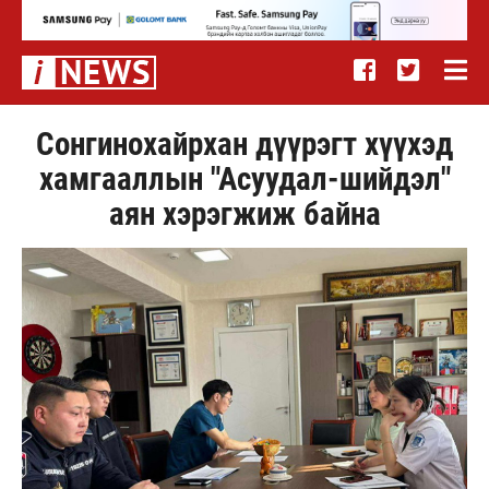
Сонгинохайрхан дүүрэгт хүүхэд
хамгааллын "Асуудал-шийдэл"
аян хэрэгжиж байна