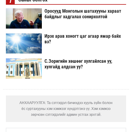
Оросууд Монголын шатахууны хараат
байдлыг хадгалах сонирхолтой
Ирэх арав хоногт цаг агаар ямар байх
вэ?
С.Зоригийн хөшөөг хулгайлсан уу,
хулгайд алдсан уу?
АНХААРУУЛГА: Та сэтгэгдэл бичихдээ хууль зүйн болон
ёс суртахууны хэм хэмжээг хүндэтгэнэ үү. Хэм хэмжээ
зөрчсөн сэтгэгдэлийг админ устгах эрхтэй.