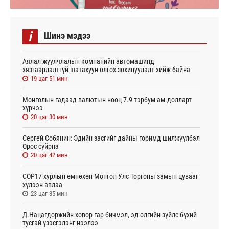
i
Шинэ мэдээ
Аялал жуулчлалын компанийн автомашинд
хязгаарлалтгүй шатахуун олгох зохицуулалт хийж байна
19 цаг 51 мин
Монголын гадаад валютын нөөц 7.9 тэрбум ам.долларт
хүрчээ
20 цаг 30 мин
Сергей Собянин: Эдийн засгийг дайны горимд шилжүүлбэл
Орос сүйрнэ
20 цаг 42 мин
COP17 хурлын өмнөхөн Монгол Улс Торгоны замын цувааг
хүлээн авлаа
23 цаг 35 мин
Д.Нацагдоржийн ховор гар бичмэл, эд өлгийн зүйлс бүхий
тусгай үзэсгэлэнг нээлээ