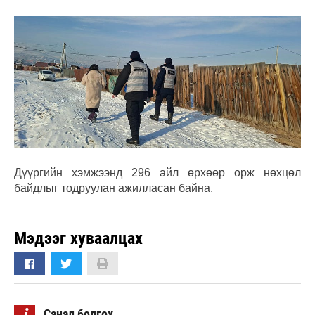
Дүүргийн хэмжээнд 296 айл өрхөөр орж нөхцөл
байдлыг тодруулан ажилласан байна.
Мэдээг хуваалцах
i
Санал болгох