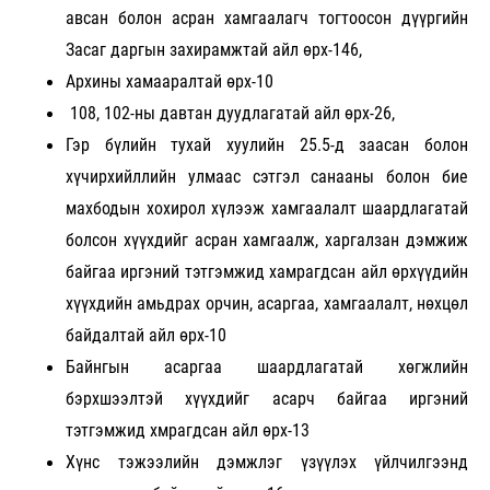
авсан болон асран хамгаалагч тогтоосон дүүргийн
Засаг даргын захирамжтай айл өрх-146,
Архины хамааралтай өрх-10
108, 102-ны давтан дуудлагатай айл өрх-26,
Гэр бүлийн тухай хуулийн 25.5-д заасан болон
хүчирхийллийн улмаас сэтгэл санааны болон бие
махбодын хохирол хүлээж хамгаалалт шаардлагатай
болсон хүүхдийг асран хамгаалж, харгалзан дэмжиж
байгаа иргэний тэтгэмжид хамрагдсан айл өрхүүдийн
хүүхдийн амьдрах орчин, асаргаа, хамгаалалт, нөхцөл
байдалтай айл өрх-10
Байнгын асаргаа шаардлагатай хөгжлийн
бэрхшээлтэй хүүхдийг асарч байгаа иргэний
тэтгэмжид хмрагдсан айл өрх-13
Хүнс тэжээлийн дэмжлэг үзүүлэх үйлчилгээнд