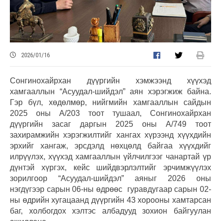
2026/01/16
Сонгинохайрхан дүүргийн хэмжээнд хүүхэд
хамгааллын “Асуудал-шийдэл” аян хэрэгжиж байна.
Гэр бүл, хөдөлмөр, нийгмийн хамгааллын сайдын
2025 оны А/203 тоот тушаал, Сонгинохайрхан
дүүргийн засаг даргын 2025 оны А/749 тоот
захирамжийн хэрэгжилтийг хангах хүрээнд хүүхдийн
эрхийг хангаж, эрсдэлд нөхцөлд байгаа хүүхдийг
илрүүлэх, хүүхэд хамгааллын үйлчилгээг чанартай үр
дүнтэй хүргэх, кейс шийдвэрлэлтийг эрчимжүүлэх
зорилгоор “Асуудал-шийдэл” аяныг 2026 оны
нэгдүгээр сарын 06-ны өдрөөс гуравдугаар сарын 02-
ны өдрийн хугацаанд дүүргийн 43 хорооны хамтарсан
баг, холбогдох хэлтэс албадууд зохион байгуулан