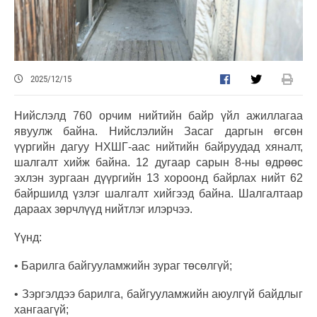
2025/12/15
Нийслэлд 760 орчим нийтийн байр үйл ажиллагаа
явуулж байна. Нийслэлийн Засаг даргын өгсөн
үүргийн дагуу НХШГ-аас нийтийн байруудад хяналт,
шалгалт хийж байна. 12 дугаар сарын 8-ны өдрөөс
эхлэн зургаан дүүргийн 13 хороонд байрлах нийт 62
байршилд үзлэг шалгалт хийгээд байна. Шалгалтаар
дараах зөрчлүүд нийтлэг илэрчээ.
Үүнд:
• Барилга байгууламжийн зураг төсөлгүй;
• Зэргэлдээ барилга, байгууламжийн аюулгүй байдлыг
хангаагүй;