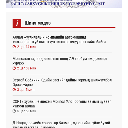
i
Шинэ мэдээ
Аялал жуулчлалын компанийн автомашинд
хязгаарлалтгүй шатахуун олгох зохицуулалт хийж байна
2 цаг 14 мин
Монголын гадаад валютын нөөц 7.9 тэрбум ам.долларт
хүрчээ
2 цаг 53 мин
Сергей Собянин: Эдийн засгийг дайны горимд шилжүүлбэл
Орос сүйрнэ
3 цаг 5 мин
COP17 хурлын өмнөхөн Монгол Улс Торгоны замын цувааг
хүлээн авлаа
5 цаг 58 мин
Д.Нацагдоржийн ховор гар бичмэл, эд өлгийн зүйлс бүхий
тусгай үзэсгэлэнг нээлээ