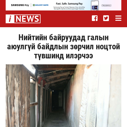
Нийтийн байруудад галын
аюулгүй байдлын зөрчил ноцтой
түвшинд илэрчээ