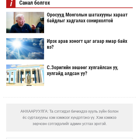
i
Санал болгох
Оросууд Монголын шатахууны хараат
байдлыг хадгалах сонирхолтой
Ирэх арав хоногт цаг агаар ямар байх
вэ?
С.Зоригийн хөшөөг хулгайлсан уу,
хулгайд алдсан уу?
АНХААРУУЛГА: Та сэтгэгдэл бичихдээ хууль зүйн болон
ёс суртахууны хэм хэмжээг хүндэтгэнэ үү. Хэм хэмжээ
зөрчсөн сэтгэгдэлийг админ устгах эрхтэй.