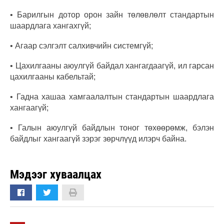
• Барилгын дотор орон зайн төлөвлөлт стандартын
шаардлага хангахгүй;
• Агаар сэлгэлт салхивчийн системгүй;
• Цахилгааны аюулгүй байдал хангагдаагүй, ил гарсан
цахилгааны кабельтай;
• Гадна хашаа хамгаалалтын стандартын шаардлага
хангаагүй;
• Галын аюулгүй байдлын тоног төхөөрөмж, бэлэн
байдлыг хангаагүй зэрэг зөрчлүүд илэрч байна.
Мэдээг хуваалцах