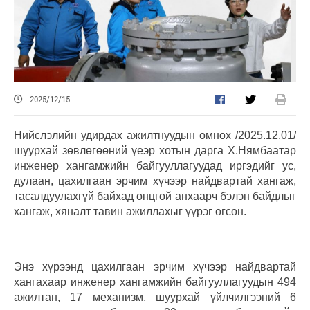
2025/12/15
Нийслэлийн удирдах ажилтнуудын өмнөх /2025.12.01/
шуурхай зөвлөгөөний үеэр хотын дарга Х.Нямбаатар
инженер хангамжийн байгууллагуудад иргэдийг ус,
дулаан, цахилгаан эрчим хүчээр найдвартай хангаж,
тасалдуулахгүй байхад онцгой анхаарч бэлэн байдлыг
хангаж, хяналт тавин ажиллахыг үүрэг өгсөн.
Энэ хүрээнд цахилгаан эрчим хүчээр найдвартай
хангахаар инженер хангамжийн байгууллагуудын 494
ажилтан, 17 механизм, шуурхай үйлчилгээний 6