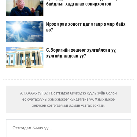
байдлыг хадгалах сонирхолтой
Ирэх арав хоногт цаг агаар ямар байх
вэ?
С.Зоригийн хөшөөг хулгайлсан уу,
хулгайд алдсан уу?
АНХААРУУЛГА: Та сэтгэгдэл бичихдээ хууль зүйн болон
ёс суртахууны хэм хэмжээг хүндэтгэнэ үү. Хэм хэмжээ
зөрчсөн сэтгэгдэлийг админ устгах эрхтэй.