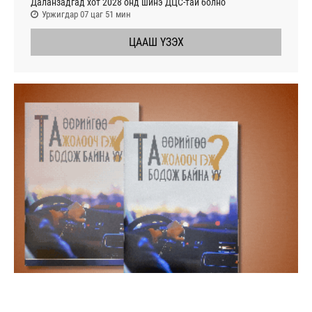
Даланзадгад хот 2028 онд шинэ ДЦС-тай болно
Уржигдар 07 цаг 51 мин
ЦААШ ҮЗЭХ