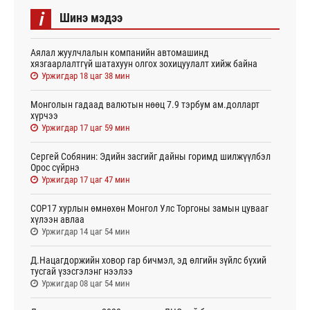
i
Шинэ мэдээ
Аялал жуулчлалын компанийн автомашинд
хязгаарлалтгүй шатахуун олгох зохицуулалт хийж байна
Уржигдар 18 цаг 38 мин
Монголын гадаад валютын нөөц 7.9 тэрбум ам.долларт
хүрчээ
Уржигдар 17 цаг 59 мин
Сергей Собянин: Эдийн засгийг дайны горимд шилжүүлбэл
Орос сүйрнэ
Уржигдар 17 цаг 47 мин
COP17 хурлын өмнөхөн Монгол Улс Торгоны замын цувааг
хүлээн авлаа
Уржигдар 14 цаг 54 мин
Д.Нацагдоржийн ховор гар бичмэл, эд өлгийн зүйлс бүхий
тусгай үзэсгэлэнг нээлээ
Уржигдар 08 цаг 54 мин