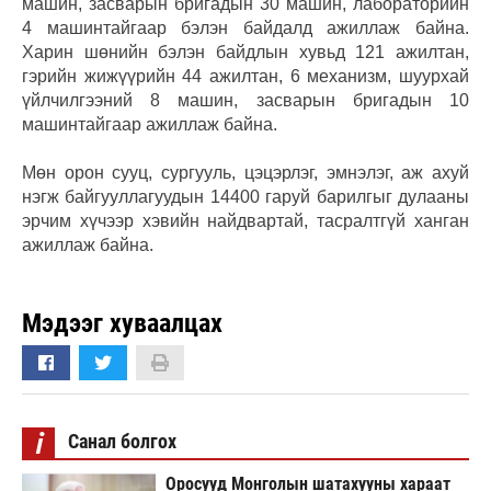
машин, засварын бригадын 30 машин, лабораторийн
4 машинтайгаар бэлэн байдалд ажиллаж байна.
Харин шөнийн бэлэн байдлын хувьд 121 ажилтан,
гэрийн жижүүрийн 44 ажилтан, 6 механизм, шуурхай
үйлчилгээний 8 машин, засварын бригадын 10
машинтайгаар ажиллаж байна.
Мөн орон сууц, сургууль, цэцэрлэг, эмнэлэг, аж ахуй
нэгж байгууллагуудын 14400 гаруй барилгыг дулааны
эрчим хүчээр хэвийн найдвартай, тасралтгүй ханган
ажиллаж байна.
Мэдээг хуваалцах
i
Санал болгох
Оросууд Монголын шатахууны хараат