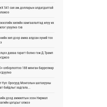
жигдар 08 цаг 54 мин
eX 541 сая ам.долларын алдагдалтай
ллажээ
нзадгад хот 2028 онд шинэ ДЦС-тай
о
жигдар 07 цаг 51 мин
ккогийн хилийн хамгаалалтад илүү их
лэг үзүүлнэ гэв
машины улсын дугаар сондгой
оор төгссөн бол өнөөдөр шатахуун
нийн хил дээр амиа алдсан хүний тоо
ээ
жигдар 07 цаг 48 мин
лцээ даваа гарагт болно гэж Д.Трамп
ваадорж: Энэ намрын экспортын
го Монголд боломж олгож болох юм
эгджээ
жигдар 07 цаг 42 мин
+ олборлолтоо 188 мянган баррелиар
нбаатарт өдөртөө 30 хэм дулаан
гдүүлнэ
жигдар 07 цаг 38 мин
т-Үүл: Оросууд Монголын шатахууны
7 болох талбайг Элчин сайд,
ат байдлыг хадгала...
омат төлөөлөгчийн газрын
үүнүүдэд танилцуулав
26-08-06
ийн дээд амжилтын эзэн Нирмал
агийн цогцсыг олжээ
слэх урлагийн оюуны өв сан” тусгай