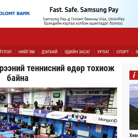
ЙТЛЭЛ
НИЙГЭМ
ДЭЛХИЙ
ЭДИЙН ЗАСАГ
УРЛАГ
СПОРТ
Э
рээний теннисний өдөр тохиож
i
байна
Хөв