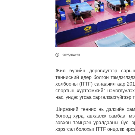
2025/04/23
Жил бүрийн дөрөвдүгээр сарын
теннисний өдөр болгон тэмдэглэд
холбооны (ITTF) санаачилгаар 201
спортын хүртээмжийг нэмэгдүүлэх
нас, үндэс угсаа харгалзахгүйгээр
Ширээний теннис нь дэлхийн хамг
бөгөөд хурд, авхаалж самбаа, м
зөвхөн тэмцээн уралдааны бус, э
хэрэгсэл болохыг ITTF онцолж ирсэ