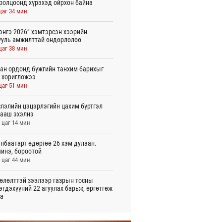
ролцоонд хүрэхэд ойрхон байна
цаг 34 мин
энгэ-2026” хэмтэрсэн хээрийн
ууль амжилттай өндөрлөлөө
цаг 38 мин
ан ордонд бүжгийн танхим барихыг
 хоригложээ
цаг 51 мин
лэлийн цэцэрлэгийн цахим бүртгэл
ааш эхэлнэ
 цаг 14 мин
нбаатарт өдөртөө 26 хэм дулаан.
инэ, бороотой
 цаг 44 мин
өлөлттэй зээлээр газрын тосны
эгдэхүүний 22 агуулах барьж, өргөтгөж
а
 цаг 30 мин