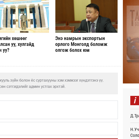
БНХА
авто
тави
Өч
Аяла
авто
игийн хөшөөг
Энэ намрын экспортын
олго
лсан уу, хулгайд
орлого Монголд боломж
Ур
н уу?
олгож болох юм
Монг
тэрб
Ур
ууль зүйн болон ёс суртахууны хэм хэмжээг хүндэтгэнэ үү.
Серг
өн сэтгэгдэлийг админ устгах эрхтэй.
гори
Ур
i
COP1
Торг
Д.Тр
Ур
Д.На
Н.Уч
өлги
Соло
нээл