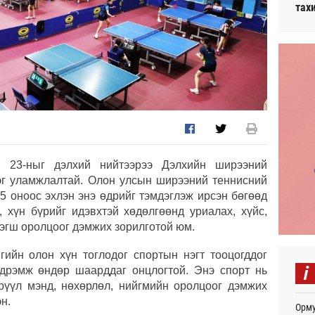
тах
 23-ныг дэлхий нийтээрээ Дэлхийн ширээний
эг уламжлалтай. Олон улсын ширээний теннисний
5 оноос эхлэн энэ өдрийг тэмдэглэж ирсэн бөгөөд
, хүн бүрийг идэвхтэй хөдөлгөөнд уриалах, хүйс,
 тэгш оролцоог дэмжих зорилготой юм.
ийн олон хүн тоглодог спортын нэгт тооцогддог
i
эдрэмж өндөр шаарддаг онцлогтой. Энэ спорт нь
рүүл мэнд, нөхөрлөл, нийгмийн оролцоог дэмжих
н.
Орму