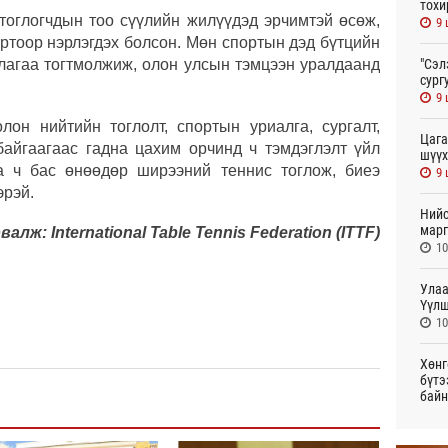
тохи
тоглогчдын тоо сүүлийн жилүүдэд эрчимтэй өсөж,
9 
ортоор нэрлэгдэх болсон. Мөн спортын дэд бүтцийн
ллагаа тогтмолжиж, олон улсын тэмцээн уралдаанд
"Сэл
сург
9 
он нийтийн тоглолт, спортын уриалга, сургалт,
Цага
байгаагаас гадна цахим орчинд ч тэмдэглэлт үйл
шүүх
а ч бас өнөөдөр ширээний теннис тоглож, биеэ
9 
эрэй.
Нийс
марг
валж: International Table Tennis Federation (ITTF)
10
Улаа
Үүлш
10
Хөнг
бүтэ
байн
23