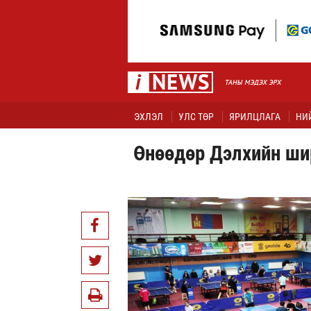
ЭХЛЭЛ
УЛС ТӨР
ЯРИЛЦЛАГА
НИ
Өнөөдөр Дэлхийн ши