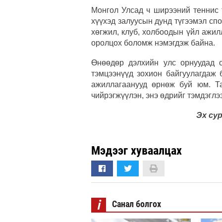
Монгол Улсад ч ширээний теннис 
хүүхэд залуусын дунд түгээмэл сп
хөгжил, клуб, холбоодын үйл ажи
оролцох боломж нэмэгдэж байна.
Өнөөдөр дэлхийн улс орнуудад ол
тэмцээнүүд зохион байгуулагдаж 
ажиллагаанууд өрнөж буй юм. Т
чийрэгжүүлэн, энэ өдрийг тэмдэглэ
Эх сур
Мэдээг хуваалцах
i
Санал болгох