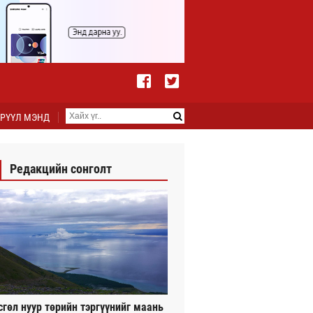
РҮҮЛ МЭНД
Редакцийн сонголт
сгөл нуур төрийн тэргүүнийг маань