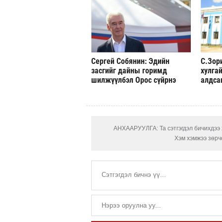
Сергей Собянин: Эдийн
С.Зор
засгийг дайны горимд
хулгай
шилжүүлбэл Орос сүйрнэ
алдса
АНХААРУУЛГА: Та сэтгэгдэл бичихдээ х
Хэм хэмжээ зөрчс