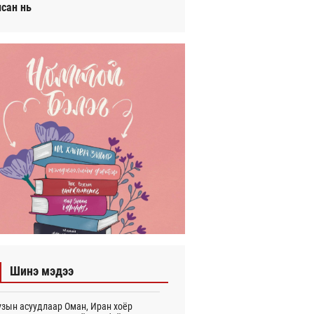
исан нь
Шинэ мэдээ
зын асуудлаар Оман, Иран хоёр