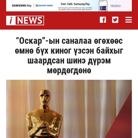
“Оскар”-ын саналаа өгөхөөс
өмнө бүх киног үзсэн байхыг
шаардсан шинэ дүрэм
мөрдөгдөнө