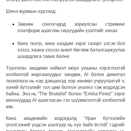
Шинэ журмын хүрээнд:
Зөвхөн сонгогчдод зориулсан стриминг
платформ ашиглан гишүүдийн үзэлтийг хянах
Кино театр, кино наадам зэрэг газарт үзсэн бол
хэзээ, хаана үзснээ анкет бөглөж баталгаажуулах
шаардлага тавих болно
Түүнчлэн, академи хиймэл оюун ухааны хэрэглээтэй
холбоотой маргаануудыг хөндөж, AI болон дижитал
технологи нь нэр дэвшихэд хор хөнөөл учруулахгүй ч,
хүний бүтээлийг гол цөм болгон үнэлнэ гэж мэдэгдсэн
байна. Энэ нь “The Brutalist” болон “Emilia Perez” зэрэг
кинонуудад AI ашигласан гэх шүүмжлэлтэй холбоотой
юм.
Кино академийн мэдэгдэлд “Уран бүтээлийн
үнэлгээний үндсэн шалгуур нь хүн байх ёстой” гэдгийг