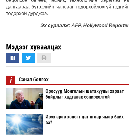
онцолсон бөгөөд техник, технологийн хэрэглээ нь
дангаараа бүтээлийн чансааг тодорхойлохгүй гэдгийг
тодорхой дурджээ.
Эх сурвалж: AFP, Hollywood Reporter
Мэдээг хуваалцах
i
Санал болгох
Оросууд Монголын шатахууны хараат
байдлыг хадгалах сонирхолтой
Ирэх арав хоногт цаг агаар ямар байх
вэ?