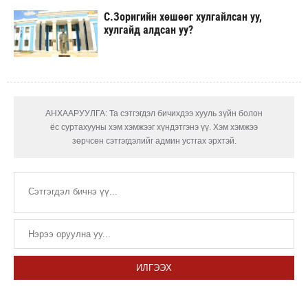
С.Зоригийн хөшөөг хулгайлсан уу,
хулгайд алдсан уу?
АНХААРУУЛГА: Та сэтгэгдэл бичихдээ хууль зүйн болон
ёс суртахууны хэм хэмжээг хүндэтгэнэ үү. Хэм хэмжээ
зөрчсөн сэтгэгдэлийг админ устгах эрхтэй.
ИЛГЭЭХ