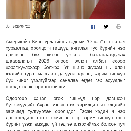
2025/04/22
Америкийн Кино урлагийн академи “Оскар”-ын санал
хураалтад оролцогч гишүүд ангилал тус бүрийн нэр
дэвшсэн бүх киног үзсэнээ баталгаажуулах
шаардлагыг 2026 оноос эхлэн албан ёсоор
хэрэгжүүлэхээр болжээ. Уг шинэ журам нь олон
жилийн турш маргаан дагуулж ирсэн, зарим гишүүн
бүх киног үзэлгүйгээр саналаа өгдөг гэх асуудлыг
шийдвэрлэх зорилготой юм.
Одоогоор санал өгөх гишүүд нэр дэвшсэн
бүтээлүүдийг бүрэн үзсэн гэж харилцан итгэлцлийн
зарчимд тулгуурлан оролцдог. Гэсэн хэдий ч нэр
дэвшигчдийн тоо өсөхийн хэрээр зарим гишүүн кино
бүрийг үзэж амждаггүй гэдгээ илэрхийлэх болсон тул
энэхүү шинэ систем нэвтрүүлэх шаардлага тулгарчээ.