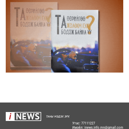
Утас: 77111227
Имэйл: inews.info.mn@gmail.com