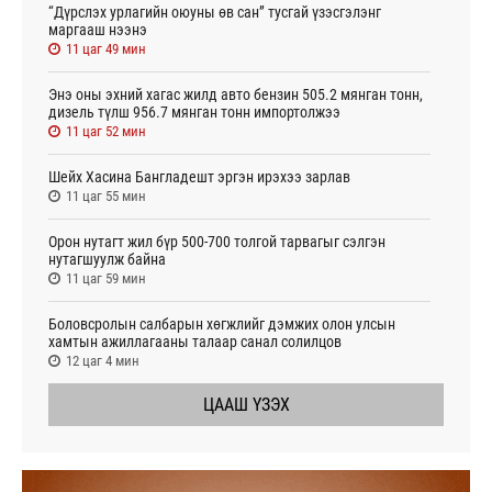
“Дүрслэх урлагийн оюуны өв сан” тусгай үзэсгэлэнг
маргааш нээнэ
11 цаг 49 мин
Энэ оны эхний хагас жилд авто бензин 505.2 мянган тонн,
дизель түлш 956.7 мянган тонн импортолжээ
11 цаг 52 мин
Шейх Хасина Бангладешт эргэн ирэхээ зарлав
11 цаг 55 мин
Орон нутагт жил бүр 500-700 толгой тарвагыг сэлгэн
нутагшуулж байна
11 цаг 59 мин
Боловсролын салбарын хөгжлийг дэмжих олон улсын
хамтын ажиллагааны талаар санал солилцов
12 цаг 4 мин
ЦААШ ҮЗЭХ