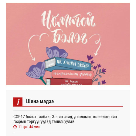
i
Шинэ мэдээ
СОР17 болох талбайг Элчин сайд, дипломат төлөөлөгчийн
газрын тэргүүнүүдэд танилцуулав
11 цаг 44 мин