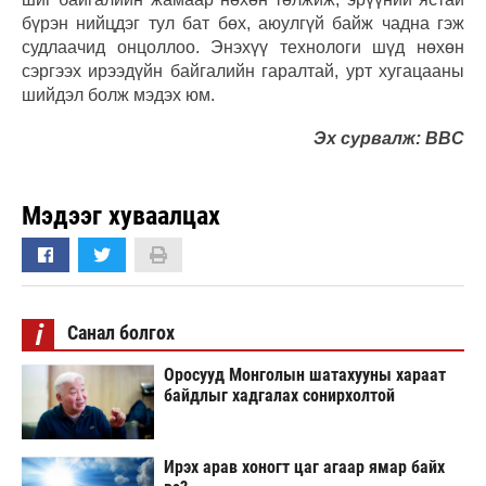
бүрэн нийцдэг тул бат бөх, аюулгүй байж чадна гэж
судлаачид онцоллоо. Энэхүү технологи шүд нөхөн
сэргээх ирээдүйн байгалийн гаралтай, урт хугацааны
шийдэл болж мэдэх юм.
Эх сурвалж: BBC
Мэдээг хуваалцах
i
Санал болгох
Оросууд Монголын шатахууны хараат
байдлыг хадгалах сонирхолтой
Ирэх арав хоногт цаг агаар ямар байх