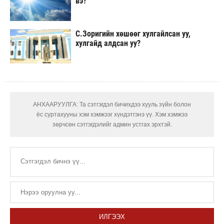
вэ?
С.Зоригийн хөшөөг хулгайлсан уу,
хулгайд алдсан уу?
АНХААРУУЛГА: Та сэтгэгдэл бичихдээ хууль зүйн болон
ёс суртахууны хэм хэмжээг хүндэтгэнэ үү. Хэм хэмжээ
зөрчсөн сэтгэгдэлийг админ устгах эрхтэй.
ИЛГЭЭХ