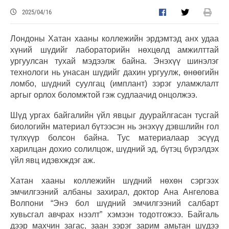
2025/04/16
Лондоны Хатан хааны коллежийн эрдэмтэд анх удаа
хүний шүдийг лабораторийн нөхцөлд амжилттай
ургуулсан тухай мэдээлж байна. Энэхүү шинэлэг
технологи нь унасан шүдийг дахин ургуулж, өнөөгийн
ломбо, шүдний суулгац (имплант) зэрэг уламжлалт
аргыг орлох боломжтой гэж судлаачид онцолжээ.
Шүд ургах байгалийн үйл явцыг дуурайлгасан тусгай
биологийн материал бүтээсэн нь энэхүү дэвшлийн гол
түлхүүр болсон байна. Тус материалаар эсүүд
харилцан дохио солилцож, шүдний эд, бүтэц бүрэлдэх
үйл явц идэвхждэг аж.
Хатан хааны коллежийн шүдний нөхөн сэргээх
эмчилгээний албаны захирал, доктор Ана Ангелова
Волпони “Энэ бол шүдний эмчилгээний салбарт
хувьсгал авчрах нээлт” хэмээн тодотгожээ. Байгаль
дээр махчин загас, заан зэрэг зарим амьтан шүдээ