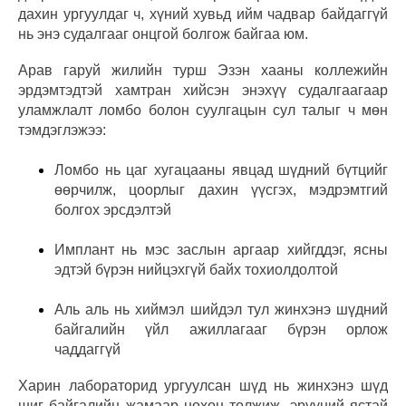
дахин ургуулдаг ч, хүний хувьд ийм чадвар байдаггүй
нь энэ судалгааг онцгой болгож байгаа юм.
Арав гаруй жилийн турш Эзэн хааны коллежийн
эрдэмтэдтэй хамтран хийсэн энэхүү судалгаагаар
уламжлалт ломбо болон суулгацын сул талыг ч мөн
тэмдэглэжээ:
Ломбо нь цаг хугацааны явцад шүдний бүтцийг
өөрчилж, цоорлыг дахин үүсгэх, мэдрэмтгий
болгох эрсдэлтэй
Имплант нь мэс заслын аргаар хийгддэг, ясны
эдтэй бүрэн нийцэхгүй байх тохиолдолтой
Аль аль нь хиймэл шийдэл тул жинхэнэ шүдний
байгалийн үйл ажиллагааг бүрэн орлож
чаддаггүй
Харин лабораторид ургуулсан шүд нь жинхэнэ шүд
шиг байгалийн жамаар нөхөн төлжиж, эрүүний ястай