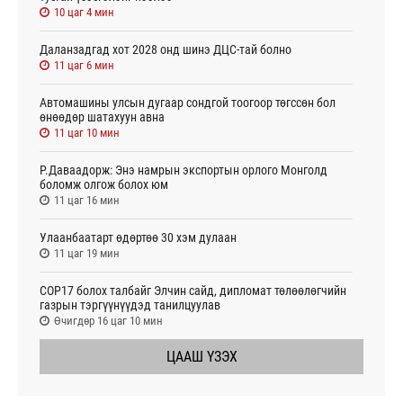
10 цаг 4 мин
Даланзадгад хот 2028 онд шинэ ДЦС-тай болно
11 цаг 6 мин
Автомашины улсын дугаар сондгой тоогоор төгссөн бол
өнөөдөр шатахуун авна
11 цаг 10 мин
Р.Даваадорж: Энэ намрын экспортын орлого Монголд
боломж олгож болох юм
11 цаг 16 мин
Улаанбаатарт өдөртөө 30 хэм дулаан
11 цаг 19 мин
СОР17 болох талбайг Элчин сайд, дипломат төлөөлөгчийн
газрын тэргүүнүүдэд танилцуулав
Өчигдөр 16 цаг 10 мин
ЦААШ ҮЗЭХ