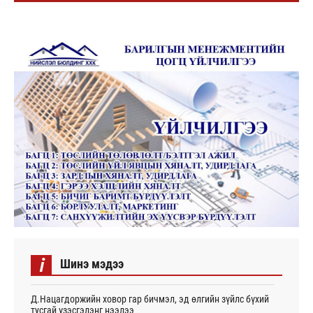
i
Шинэ мэдээ
Д.Нацагдоржийн ховор гар бичмэл, эд өлгийн зүйлс бүхий
тусгай үзэсгэлэнг нээлээ