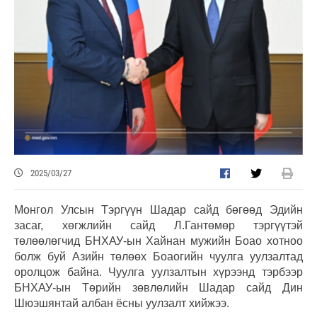
2025/03/27
Монгол Улсын Тэргүүн Шадар сайд бөгөөд Эдийн
засаг, хөгжлийн сайд Л.Гантөмөр тэргүүтэй
төлөөлөгчид БНХАУ-ын Хайнан мужийн Боао хотноо
болж буй Азийн төлөөх Боаогийн чуулга уулзалтад
оролцож байна. Чуулга уулзалтын хүрээнд тэрбээр
БНХАУ-ын Төрийн зөвлөлийн Шадар сайд Дин
Шюэшянтай албан ёсны уулзалт хийжээ.