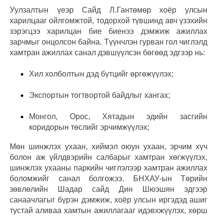
Уулзалтын үеэр Сайд Л.Гантөмөр хоёр улсын
харилцааг ойлгомжтой, тодорхой түвшинд авч үзэхийн
зэрэгцээ харилцан бие биенээ дэмжиж ажиллах
зарчмыг онцолсон байна. Түүнчлэн гурван гол чиглэлд
хамтран ажиллах санал дэвшүүлсэн бөгөөд эдгээр нь:
Хил холболтын дэд бүтцийг өргөжүүлэх;
Экспортын тогтвортой байдлыг хангах;
Монгол, Орос, Хятадын эдийн засгийн
коридорын төслийг эрчимжүүлэх;
Мөн шинжлэх ухаан, хиймэл оюун ухаан, эрчим хүч
болон аж үйлдвэрийн салбарыг хамтран хөгжүүлэх,
шинжлэх ухааны паркийн чиглэлээр хамтран ажиллах
боломжийг санал болгожээ. БНХАУ-ын Төрийн
зөвлөлийн Шадар сайд Дин Шюэшян эдгээр
санаачлагыг бүрэн дэмжиж, хоёр улсын иргэдэд ашиг
тустай аливаа хамтын ажиллагааг идэвхжүүлэх, хөрш