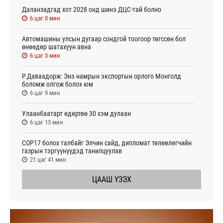
Даланзадгад хот 2028 онд шинэ ДЦС-тай болно
6 цаг 0 мин
Автомашины улсын дугаар сондгой тоогоор төгссөн бол
өнөөдөр шатахуун авна
6 цаг 3 мин
Р.Даваадорж: Энэ намрын экспортын орлого Монголд
боломж олгож болох юм
6 цаг 9 мин
Улаанбаатарт өдөртөө 30 хэм дулаан
6 цаг 13 мин
СОР17 болох талбайг Элчин сайд, дипломат төлөөлөгчийн
газрын тэргүүнүүдэд танилцуулав
21 цаг 41 мин
ЦААШ ҮЗЭХ