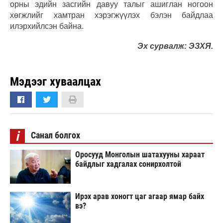
орны эдийн засгийн давуу талыг ашиглан ногоон
хөгжлийг хамтран хэрэгжүүлэх бэлэн байдлаа
илэрхийлсэн байна.
Эх сурвалж: ЭЗХЯ.
Мэдээг хуваалцах
i
Санал болгох
Оросууд Монголын шатахууны хараат
байдлыг хадгалах сонирхолтой
Ирэх арав хоногт цаг агаар ямар байх
вэ?