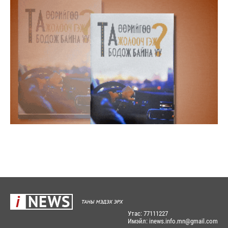
Утас: 77111227
Имэйл: inews.info.mn@gmail.com