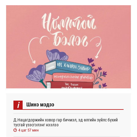
i
Шинэ мэдээ
Д.Нацагдоржийн ховор гар бичмэл, эд өлгийн зүйлс бүхий
тусгай үзэсгэлэнг нээлээ
4 цаг 57 мин