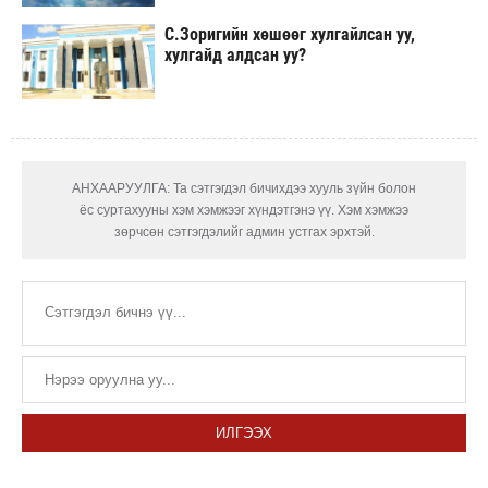
С.Зоригийн хөшөөг хулгайлсан уу,
хулгайд алдсан уу?
АНХААРУУЛГА: Та сэтгэгдэл бичихдээ хууль зүйн болон
ёс суртахууны хэм хэмжээг хүндэтгэнэ үү. Хэм хэмжээ
зөрчсөн сэтгэгдэлийг админ устгах эрхтэй.
ИЛГЭЭХ