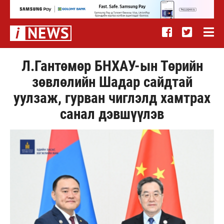
Л.Гантөмөр БНХАУ-ын Төрийн
зөвлөлийн Шадар сайдтай
уулзаж, гурван чиглэлд хамтрах
санал дэвшүүлэв