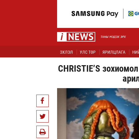
ЭХЛЭЛ
УЛС ТӨР
ЯРИЛЦЛАГА
НИ
CHRISTIE’S зохиомол
ари