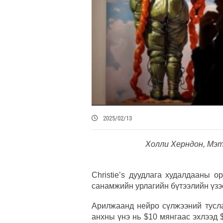
2025/02/13
Холли Херндон, Мэт
Christie’s дуудлага худалдааны 
санамжийн урлагийн бүтээлийн үзэ
Арилжаанд нейро сүлжээний тусла
анхны үнэ нь $10 мянгаас эхлээд 