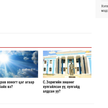
монг
Хэлэ
хамг
мэд
Өч
Маро
Месс
дэмж
Өч
Татв
С.Зо
үүди
алдс
Өч
Хуви
төхө
Дэлх
Пурж
рав хоногт цаг агаар
С.Зоригийн хөшөөг
ОПЕК
байх вэ?
хулгайлсан уу, хулгайд
нэмэ
алдсан уу?
МАА-
чадв