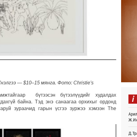
Авто
тоог
авна
15
Р.Да
орло
15
Улаа
15
СОР1
дипл
нэлгээ — $10–15 мянга. Фото: Christie's
тэрг
Өч
мжтайгаар бүтээсэн бүтээлүүдийг худалдах
i
гдахгүй байна. Тэд энэ санаагаа орхихыг ордонд
“Дүр
гаруй зураачид гарын үсгээ зуржээ хэмээн The
үзэс
Арил
Өч
Ж.И
Энэ 
505.
Д.Тр
мянг