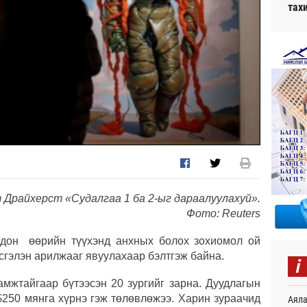
тах
 Драйхерст «Судалгаа 1 ба 2-ыг дараалуулахуй».
Фото: Reuters
ордон өөрийн түүхэнд анхных болох зохиомол ой
сгэлэн арилжааг явуулахаар бэлтгэж байна.
i
мжтайгаар бүтээсэн 20 зургийг зарна. Дуудлагын
$250 мянга хүрнэ гэж төлөвлөжээ. Харин зураачид
Аяла