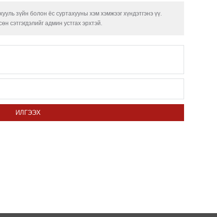
СОР1
ууль зүйн болон ёс суртахууны хэм хэмжээг хүндэтгэнэ үү.
угср
өн сэтгэгдэлийг админ устгах эрхтэй.
Хөвс
тахи
Шата
хува
Аун 
нийг
ИЛГЭЭХ