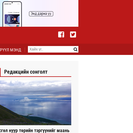
РҮҮЛ МЭНД
Редакцийн сонголт
сгөл нуур төрийн тэргүүнийг маань