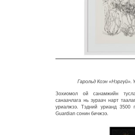
Гарольд Коэн «Нэргүй». Ү
Зохиомол ой санамжийн тусла
санаачлага нь зураач нарт таала
уриалжээ. Тэдний урианд 3500 
Guardian сонин бичжээ.