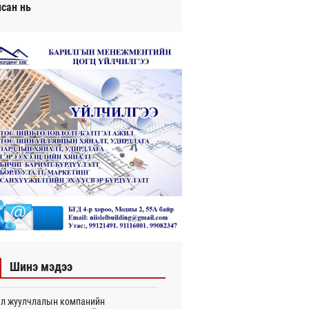
исан нь
Шинэ мэдээ
л жуулчлалын компанийн