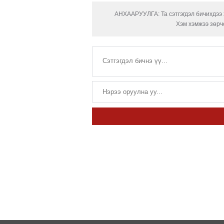
АНХААРУУЛГА: Та сэтгэгдэл бичихдээ х
Хэм хэмжээ зөрчс