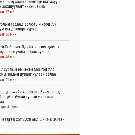
машинд хязгаарлалтгүй шатахуун
х зохицуулалт хийж байна
цаг 57 мин
олын гадаад валютын нөөц 7.9
ум ам.долларт хүрчээ
цаг 36 мин
ей Собянин: Эдийн засгийг дайны
мд шилжүүлбэл Орос сүйрнэ
цаг 48 мин
7 хурлын өмнөхөн Монгол Улс
оны замын цувааг хүлээн авлаа
цаг 41 мин
цагдоржийн ховор гар бичмэл, эд
йн зүйлс бүхий тусгай үзэсгэлэнг
ээ
 цаг 41 мин
нзадгад хот 2028 онд шинэ ДЦС-тай
о
 цаг 43 мин