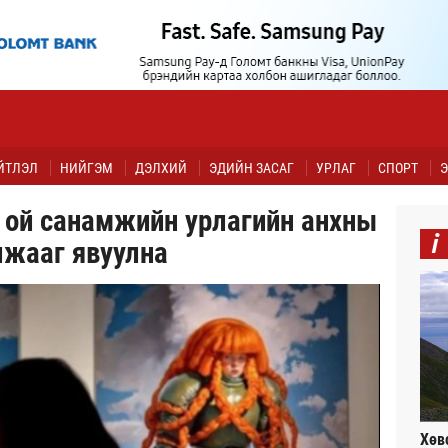
ЙТЛЭЛ
НИЙГЭМ
ДЭЛХИЙ
ЭДИЙН ЗАСАГ
УРЛАГ
СПОРТ
Э
 ой санамжийн урлагийн анхны
i
лжааг явуулна
Хөв