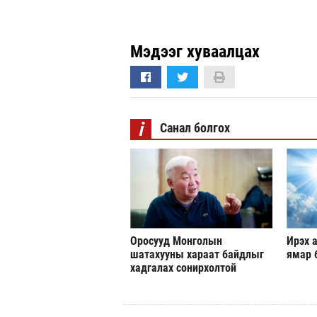
Мэдээг хуваалцах
i
Санал болгох
Оросууд Монголын
Ирэх а
шатахууны хараат байдлыг
ямар 
хадгалах сонирхолтой