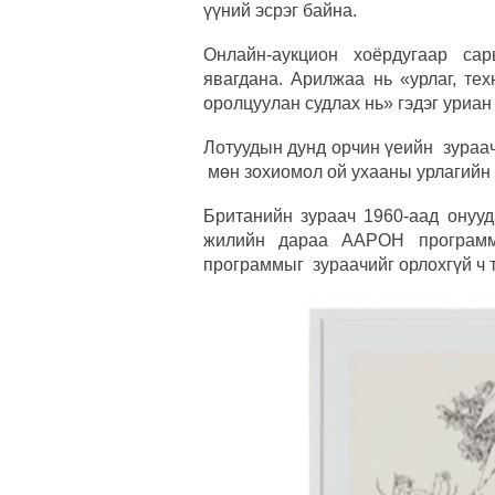
үүний эсрэг байна.
Онлайн-аукцион хоёрдугаар са
явагдана. Арилжаа нь «урлаг, те
оролцуулан судлах нь» гэдэг уриан
Лотуудын дунд орчин үеийн зураа
мөн зохиомол ой ухааны урлагийн 
Британийн зураач 1960-аад ону
жилийн дараа ААРОН программ-
программыг зураачийг орлохгүй ч 