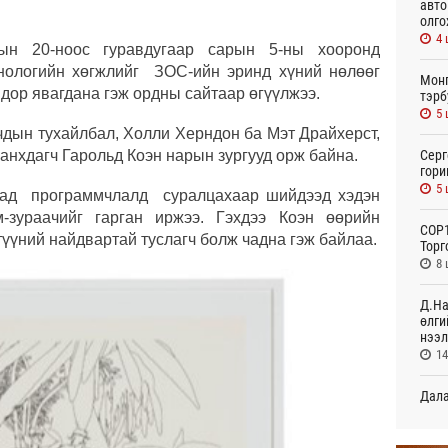
авто
олго
4 
рын 20-ноос гуравдугаар сарын 5-ны хооронд
хнологийн хөгжлийг ЗОС-ийн эринд хүний нөлөөг
Монг
 дор явагдана гэж ордны сайтаар өгүүлжээ.
тэрб
5 
чдын тухайлбал, Холли Херндон ба Мэт Драйхерст,
анхдагч Гарольд Коэн нарын зургууд орж байна.
Серг
гори
5 
удад программчлалд суралцахаар шийдээд хэдэн
зураачийг гарган иржээ. Гэхдээ Коэн өөрийн
COP1
түүний найдвартай туслагч болж чадна гэж байлаа.
Торг
8 
Д.На
өлги
нээл
14
Дала
болн
15