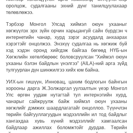
оролцож, судалгааны эхний дүнг танилцуулахаар
төлөвлөжээ.
Тэрбээр Монгол Улсад хиймэл оюун ухааныг
хөгжүүлэх эрх зүйн орчин харьцангуй сайн бүрдсэн ч
интернетийн чанар, хурд зэрэг асуудалд анхаарах
хэрэгтэйг онцолжээ. Энэхүү судалгаа нь хөгжиж буй
хэд хэдэн оронд хийгдэж байгаа бөгөөд НҮБ-ын
Хөгжлийн хөтөлбөрөөс боловсруулсан “Хиймэл оюун
ухааны бэлэн байдлын үнэлгээ” (AILA)-ний арга зүйд
тулгуурлан дүн шинжилгээ хийх юм байна.
УИХ-ын гишүүн, Инновац, цахим бодлогын байнгын
хорооны дарга Ж.Золжаргал уулзалтын үеэр Монгол
Улс өргөн уудам нутагтай тул интернэтийн хурд,
чанарыг сайжруулж байж хиймэл оюун ухааны
хөгжлийг дэмжих шаардлагатайг онцоллоо. Түүнчлэн
төрийн байгууллагуудын мэдээллийн ил тод байдлыг
хангахдаа хувь хүний мэдээллийг хамгаалсан
байдлаар ажиллах боломжтойг дурдав. Төрийн