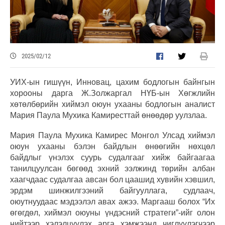
2025/02/12
УИХ-ын гишүүн, Инновац, цахим бодлогын байнгын
хорооны дарга Ж.Золжаргал НҮБ-ын Хөгжлийн
хөтөлбөрийн хиймэл оюун ухааны бодлогын аналист
Мария Паула Мухика Камиресттай өнөөдөр уулзлаа.
Мария Паула Мухика Камирес Монгол Улсад хиймэл
оюун ухааны бэлэн байдлын өнөөгийн нөхцөл
байдлыг үнэлэх суурь судалгааг хийж байгаагаа
танилцуулсан бөгөөд эхний ээлжинд төрийн албан
хаагчдаас судалгаа авсан бол цаашид хувийн хэвшил,
эрдэм шинжилгээний байгууллага, судлаач,
оюутнуудаас мэдээлэл авах ажээ. Маргааш болох “Их
өгөгдөл, хиймэл оюуны үндэсний стратеги”-ийг олон
нийтээр хэлэлцүүлэх арга хэмжээнд чиглүүлэгчээр