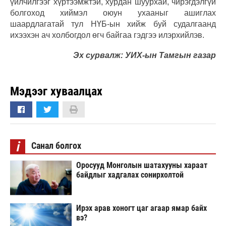
үйлчилгээг хүртээмжтэй, хурдан шуурхай, чирэгдэлгүй
болгоход хиймэл оюун ухааныг ашиглах
шаардлагатай тул НҮБ-ын хийж буй судалгаанд
ихээхэн ач холбогдол өгч байгаа гэдгээ илэрхийлэв.
Эх сурвалж: УИХ-ын Тамгын газар
Мэдээг хуваалцах
i
Санал болгох
Оросууд Монголын шатахууны хараат
байдлыг хадгалах сонирхолтой
Ирэх арав хоногт цаг агаар ямар байх
вэ?