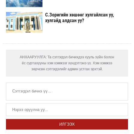
С.Зоригийн хөшөөг хулгайлсан уу,
хулгайд алдсан уу?
АНХААРУУЛГА: Та сэтгэгдэл бичихдээ хууль зүйн болон
ёс суртахууны хэм хэмжээг хүндэтгэнэ үү. Хэм хэмжээ
зөрчсөн сэтгэгдэлийг админ устгах эрхтэй.
ИЛГЭЭХ