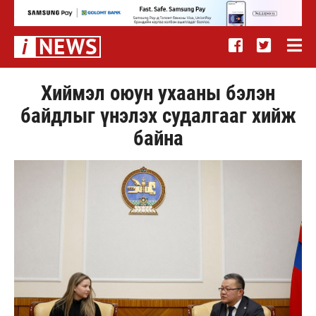
Хиймэл оюун ухааны бэлэн
байдлыг үнэлэх судалгааг хийж
байна