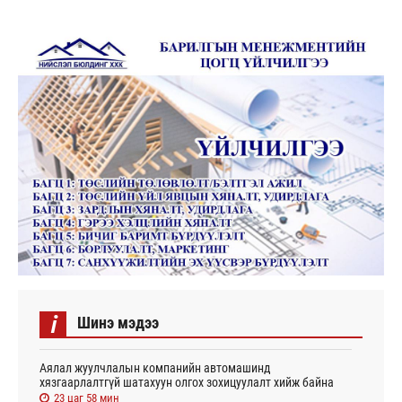
i
Шинэ мэдээ
Аялал жуулчлалын компанийн автомашинд
хязгаарлалтгүй шатахуун олгох зохицуулалт хийж байна
23 цаг 58 мин