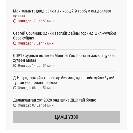
Монголын гадаад валютын нөөц 7.9 тэрбум ам.долларт
хүрчээ
Өчигдөр 17 цаг 59 мин
Сергей Собянин: Эдийн засгийг дайны горимд шилжүүлбэл
Орос сүйрнэ
Өчигдөр 17 цаг 47 мин
COP17 хурлын өмнөхөн Монгол Улс Торгоны замын цувааг
хүлээн авлаа
Өчигдөр 14 цаг 54 мин
Д.Нацагдоржийн ховор гар бичмэл, эд өлгийн зүйлс бүхий
тусгай үзэсгэлэнг нээлээ
Өчигдөр 08 цаг 54 мин
Даланзадгад хот 2028 онд шинэ ДЦС-тай болно
Өчигдөр 07 цаг 51 мин
ЦААШ ҮЗЭХ