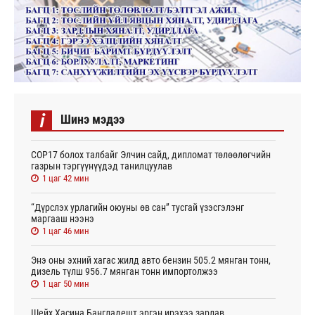
i
Шинэ мэдээ
СОР17 болох талбайг Элчин сайд, дипломат төлөөлөгчийн
газрын тэргүүнүүдэд танилцуулав
1 цаг 42 мин
“Дүрслэх урлагийн оюуны өв сан” тусгай үзэсгэлэнг
маргааш нээнэ
1 цаг 46 мин
Энэ оны эхний хагас жилд авто бензин 505.2 мянган тонн,
дизель түлш 956.7 мянган тонн импортолжээ
1 цаг 50 мин
Шейх Хасина Бангладешт эргэн ирэхээ зарлав