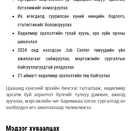
бүтээмжийг нэмэгдүүлэх
Их өгөгдөлд суурилсан хүний нөөцийн бодлого,
статистикийг боловсруулах
Хөдөлмөр эрхлэлтийн тухай хууль, эрх зүйн орчны
шинэчлэл
2024 онд нээгдсэн Job Center төвүүдийн үйл
ажиллагааг сайжруулах, мэргэжлийн сургалтын
байгууллагуудтай уялдуулах
21 аймагт хөдөлмөр эрхлэлтийн төв байгуулах
Цаашид хүнсний эрхийн бичгээс татгалзаж, хөдөлмөр
эрхэлж буй зорилтот бүлгийг түлхүү дэмжих, ажилд
зуучлах, мэргэжлийн чиг баримжаа олгох сургалтад ач
холбогдол өгч ажиллахаар төлөвлөжээ.
Мэдээг хуваалцах