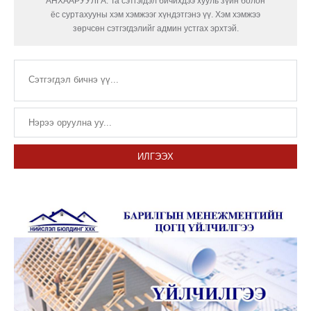
АНХААРУУЛГА: Та сэтгэгдэл бичихдээ хууль зүйн болон
ёс суртахууны хэм хэмжээг хүндэтгэнэ үү. Хэм хэмжээ
зөрчсөн сэтгэгдэлийг админ устгах эрхтэй.
ИЛГЭЭХ