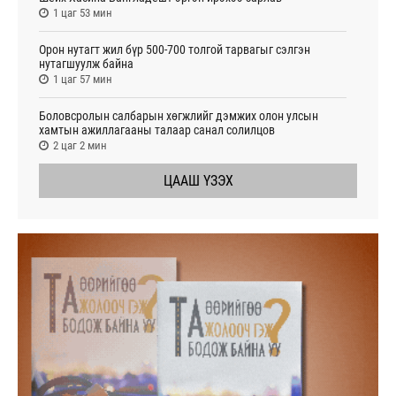
1 цаг 53 мин
Орон нутагт жил бүр 500-700 толгой тарвагыг сэлгэн
нутагшуулж байна
1 цаг 57 мин
Боловсролын салбарын хөгжлийг дэмжих олон улсын
хамтын ажиллагааны талаар санал солилцов
2 цаг 2 мин
ЦААШ ҮЗЭХ