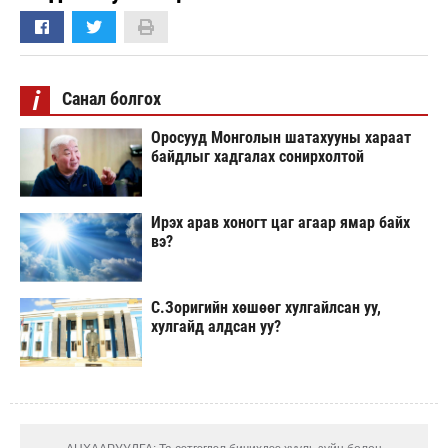
i
Санал болгох
Оросууд Монголын шатахууны хараат
байдлыг хадгалах сонирхолтой
Ирэх арав хоногт цаг агаар ямар байх
вэ?
С.Зоригийн хөшөөг хулгайлсан уу,
хулгайд алдсан уу?