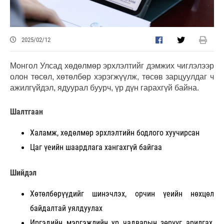
2025/02/12
Монгол Улсад хөдөлмөр эрхлэлтийг дэмжих чиглэлээр
олон төсөл, хөтөлбөр хэрэгжүүлж, төсөв зарцуулдаг ч
ажилгүйдэл, ядуурал буурч, үр дүн гарахгүй байна.
Шалтгаан
Халамж, хөдөлмөр эрхлэлтийн бодлого хуучирсан
Цаг үеийн шаардлага хангахгүй байгаа
Шийдэл
Хөтөлбөрүүдийг шинэчлэх, орчин үеийн нөхцөл
байдалтай уялдуулах
Иргэдийн мэргэжлийн ур чадварын зөрүүг арилгах,