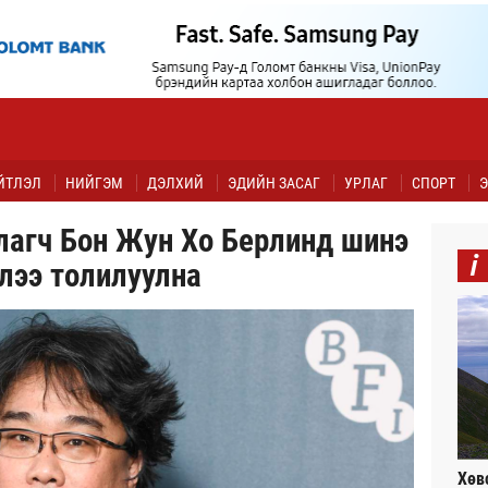
ЙТЛЭЛ
НИЙГЭМ
ДЭЛХИЙ
ЭДИЙН ЗАСАГ
УРЛАГ
СПОРТ
Э
улагч Бон Жун Хо Берлинд шинэ
i
лээ толилуулна
Хөв