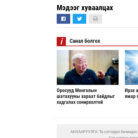
Мэдээг хуваалцах
i
Санал болгох
Оросууд Монголын
Ирэх а
шатахууны хараат байдлыг
ямар 
хадгалах сонирхолтой
АНХААРУУЛГА: Та сэтгэгдэл бичихдээ х