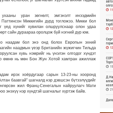
авто
олго
11
ухааны уран зөгнөлт, эмгэнэлт инээдмийн
Монг
 Паттинсон Миккигийн дүрд тогложээ. Микки бол
тэрб
аг үед хүнийг хувилан олшруулснаар олон удаа
12
өрт сайн дураараа оролцож буй нэгний дүр юм.
Серг
ино наадам бол энэ онд болох Европын эхний
гори
12
аагийн наадмын үеэр Британийн жүжигчин Тильда
оруулсан хувь нэмрийг нь үнэлэн олгодог хүндэт
COP1
эр өмнө нь мөн Бон Жун Хотой хамтран ажиллаж
Торг
15
адам ирэх хоёрдугаар сарын 13-23-ны хооронд
Д.На
Алтан баавгай” шагналд нэр дэвшсэн бүтээлүүдийг
өлги
нээл
 Өнгөрсөн жил Франц-Сенегалын найруулагч Мати
21
оо энэхүү нэр хүндтэй шагналыг хүртэж байв.
Дала
болн
22