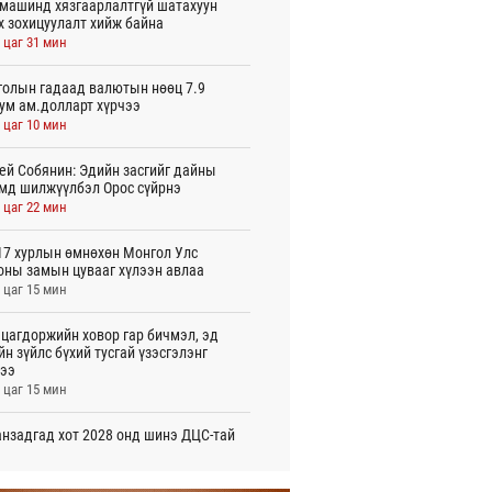
машинд хязгаарлалтгүй шатахуун
х зохицуулалт хийж байна
 цаг 31 мин
олын гадаад валютын нөөц 7.9
ум ам.долларт хүрчээ
 цаг 10 мин
ей Собянин: Эдийн засгийг дайны
мд шилжүүлбэл Орос сүйрнэ
 цаг 22 мин
7 хурлын өмнөхөн Монгол Улс
оны замын цувааг хүлээн авлаа
 цаг 15 мин
цагдоржийн ховор гар бичмэл, эд
йн зүйлс бүхий тусгай үзэсгэлэнг
ээ
 цаг 15 мин
нзадгад хот 2028 онд шинэ ДЦС-тай
о
 цаг 17 мин