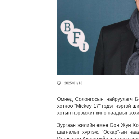
2025/01/18
Өмнөд Солонгосын найруулагч Б
хотноо “Mickey 17” гэдэг нэртэй ш
хотын нэрэмжит кино наадмыг зохи
Зургаан жилийн өмнө Бон Жун Хо 
шагналыг хүртэж, “Оскар”-ын на
Ингэснээр Академийн шагнал гард