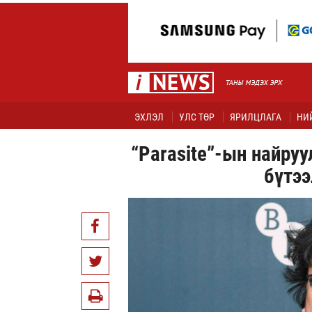
ЭХЛЭЛ
УЛС ТӨР
ЯРИЛЦЛАГА
НИ
“Parasite”-ын найру
бүтээ