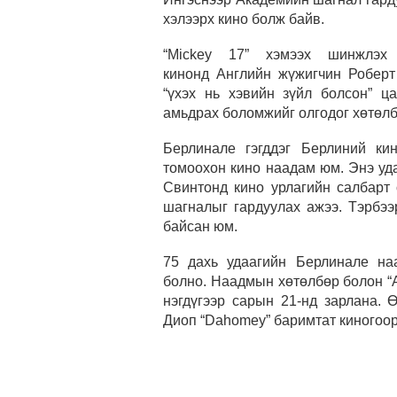
хэлээрх кино болж байв.
“Mickey 17” хэмээх шинжлэх 
кинонд Английн жүжигчин Роберт
“үхэх нь хэвийн зүйл болсон” ц
амьдрах боломжийг олгодог хөтөлб
Берлинале гэгддэг Берлиний к
томоохон кино наадам юм. Энэ уд
Свинтонд кино урлагийн салбарт 
шагналыг гардуулах ажээ. Тэрбэ
байсан юм.
75 дахь удаагийн Берлинале на
болно. Наадмын хөтөлбөр болон “
нэгдүгээр сарын 21-нд зарлана.
Диоп “Dahomey” баримтат киногоор