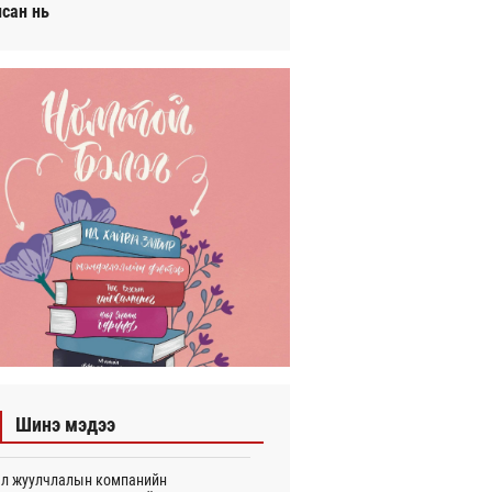
исан нь
Шинэ мэдээ
л жуулчлалын компанийн