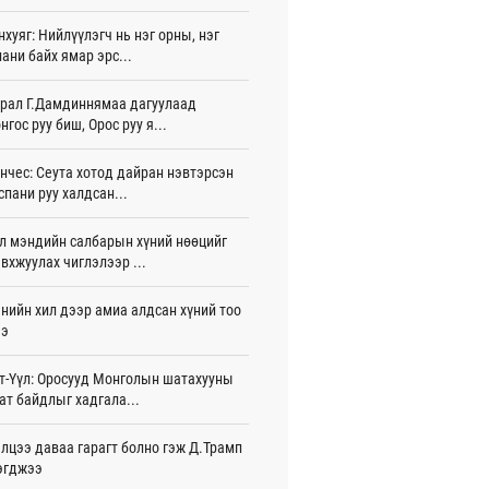
жигдар 16 цаг 01 мин
нхуяг: Нийлүүлэгч нь нэг орны, нэг
ани байх ямар эрс...
 Хасина Бангладешт эргэн ирэхээ
ав
жигдар 15 цаг 58 мин
рал Г.Дамдиннямаа дагуулаад
нгос руу биш, Орос руу я...
 нутагт жил бүр 500-700 толгой
агыг сэлгэн нутагшуулж байна
нчес: Сеута хотод дайран нэвтэрсэн
жигдар 15 цаг 54 мин
спани руу халдсан...
всролын салбарын хөгжлийг дэмжих
л мэндийн салбарын хүний нөөцийг
 улсын хамтын ажиллагааны талаар
л солилцов
вхжуулах чиглэлээр ...
жигдар 15 цаг 50 мин
нийн хил дээр амиа алдсан хүний тоо
дугаар сард Сүхбаатар боомтоор
ээ
17 тонн Аи-92 автобензин импортолжээ
жигдар 15 цаг 40 мин
т-Үүл: Оросууд Монголын шатахууны
ат байдлыг хадгала...
лдагч Н.Амарзаяа: 32 хуудастай
н дэвтэр долоо хоногт л дүүрдэг
жигдар 15 цаг 31 мин
лцээ даваа гарагт болно гэж Д.Трамп
эгджээ
д Фулбрайтын хөтөлбөрөөр 150 гаруй