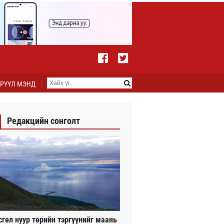
РҮҮЛ МЭНД
Редакцийн сонголт
сгөл нуур төрийн тэргүүнийг маань