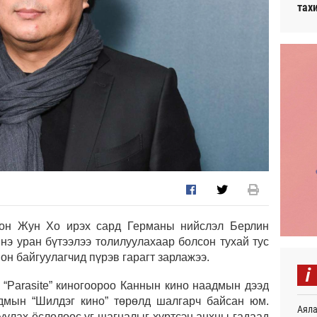
тах
он Жун Хо ирэх сард Германы нийслэл Берлин
инэ уран бүтээлээ толилуулахаар болсон тухай тус
он байгуулагчид пүрэв гарагт зарлажээ.
i
“Parasite” киногоороо Каннын кино наадмын дээд
адмын “Шилдэг кино” төрөлд шалгарч байсан юм.
Аяла
уулах ёслолоос уг шагналыг хүртсэн анхны гадаад