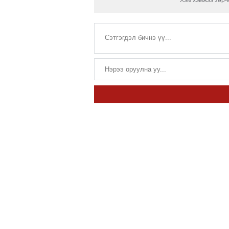
Хэм хэмжээ зөрчс