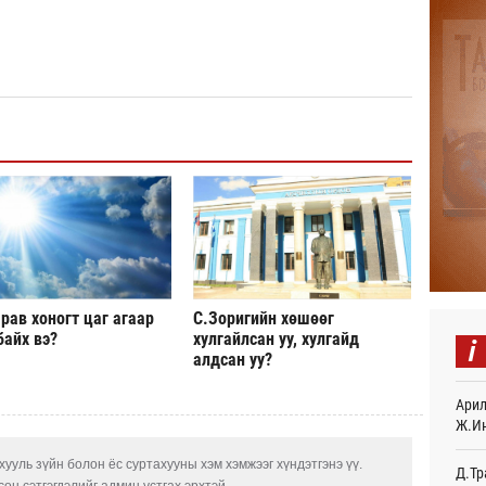
Авто
тоог
авна
22
Р.Да
орло
22
Улаа
22
СОР1
дипл
тэрг
рав хоногт цаг агаар
С.Зоригийн хөшөөг
Ур
байх вэ?
хулгайлсан уу, хулгайд
i
алдсан уу?
“Дүр
үзэс
Арил
Ур
Ж.И
Энэ 
ууль зүйн болон ёс суртахууны хэм хэмжээг хүндэтгэнэ үү.
505.
Д.Тр
мянг