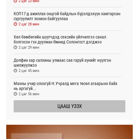
2 цаг 23 мин
КОП17-д ажиллах онцгой байдлын бүрэлдэхүүн хамтарсан
сургуулилт зохион байгууллаа
2 цаг 28 мин
Хөл бөмбөгийн шүүгчдэд сексийн үйлчилгээ санал
болгосон гэх дуулиан Өмнөд Солонгост дэгджээ
2 цаг 29 мин
Долфин хар салхины улмаас сая гаруй хүнийг нүүлгэн
шилжүүлжээ
2 цаг 45 мин
Махны учир олохгүй Н.Учралд мега төсөл агаарынх байх
нь аргагүй...
2 цаг 56 мин
ЦААШ ҮЗЭХ