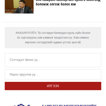
боломж олгож болох юм
АНХААРУУЛГА: Та сэтгэгдэл бичихдээ хууль зүйн болон
ёс суртахууны хэм хэмжээг хүндэтгэнэ үү. Хэм хэмжээ
зөрчсөн сэтгэгдэлийг админ устгах эрхтэй.
ИЛГЭЭХ