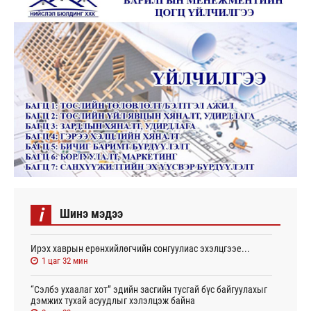
i
Шинэ мэдээ
Ирэх хаврын ерөнхийлөгчийн сонгуулиас эхэлцгээе...
1 цаг 32 мин
“Сэлбэ ухаалаг хот” эдийн засгийн тусгай бүс байгуулахыг
дэмжих тухай асуудлыг хэлэлцэж байна