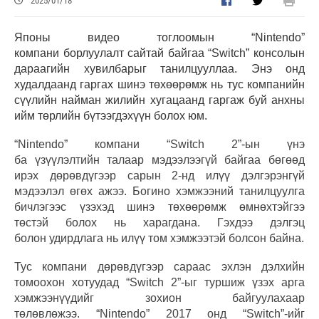
2025/01/18
Японы видео тоглоомын “Nintendo”
компани борлуулалт сайтай байгаа “Switch” консолын
дараагийн хувилбарыг танилцууллаа. Энэ онд
худалдаанд гаргах шинэ төхөөрөмж нь тус компанийн
сүүлийн найман жилийн хугацаанд гаргаж буй анхны
ийм төрлийн бүтээгдэхүүн болох юм.
“Nintendo” компани “Switch 2”-ын үнэ
ба үзүүлэлтийн талаар мэдээлээгүй байгаа бөгөөд
ирэх дөрөвдүгээр сарын 2-нд илүү дэлгэрэнгүй
мэдээлэл өгөх ажээ. Богино хэмжээний танилцуулга
бичлэгээс үзэхэд шинэ төхөөрөмж өмнөхтэйгээ
төстэй болох нь харагдана. Гэхдээ дэлгэц
болон удирдлага нь илүү том хэмжээтэй болсон байна.
Тус компани дөрөвдүгээр сараас эхлэн дэлхийн
томоохон хотуудад “Switch 2”-ыг туршиж үзэх арга
хэмжээнүүдийг зохион байгуулахаар
төлөвлөжээ. “Nintendo” 2017 онд “Switch”-ийг