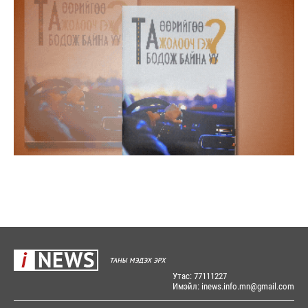
Утас: 77111227
Имэйл: inews.info.mn@gmail.com