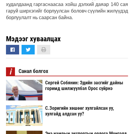
худалдаанд гаргаснаасаа хойш дэлхий даяар 140 сая
гаруй ширхэгийг борлуулсан боловч сүүлийн жилүүдэд
борлуулалт нь саарсан байна.
Мэдээг хуваалцах
i
Санал болгох
Сергей Собянин: Эдийн засгийг дайны
горимд шилжүүлбэл Орос сүйрнэ
С.Зоригийн хөшөөг хулгайлсан уу,
хулгайд алдсан уу?
Энэ намрын экспортын орлого Монголд