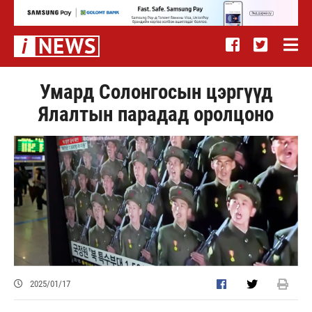
Умард Солонгосын цэргүүд
Ялалтын парадад оролцоно
2025/01/17