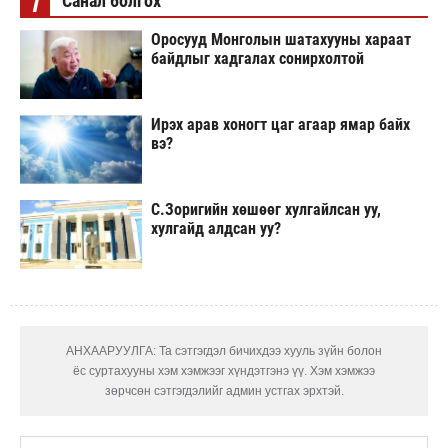
i
Санал болгох
Оросууд Монголын шатахууны хараат
байдлыг хадгалах сонирхолтой
Ирэх арав хоногт цаг агаар ямар байх
вэ?
С.Зоригийн хөшөөг хулгайлсан уу,
хулгайд алдсан уу?
АНХААРУУЛГА: Та сэтгэгдэл бичихдээ хууль зүйн болон
ёс суртахууны хэм хэмжээг хүндэтгэнэ үү. Хэм хэмжээ
зөрчсөн сэтгэгдэлийг админ устгах эрхтэй.