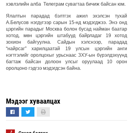
хэвлэлийн алба Телеграм сувагтаа бичиж байсан юм.
Ялалтын парадад бэлтгэх ажил эхэлсэн тухай
А.Белусов нэгдүгээр сарын 15-нд мэдэгджээ. Энэ онд
цэргийн парадыг Москва болон бусад найман баатар
хотод, мөн цэргийн штабууд байрладаг 19 хотод
зохион байгуулна. Сайдын хэлснээр, парадад
“найрсаг” харилцаатай 19 улсын цэргийн анги
нэгтгэлийг оролцохыг урьснаас ЗХУ-ын бүрэлдэхүүнд
багтаж байсан долоон улсыг оруулаад 10 орон
оролцоно гэдгээ мэдэгдсэн байна.
Мэдээг хуваалцах