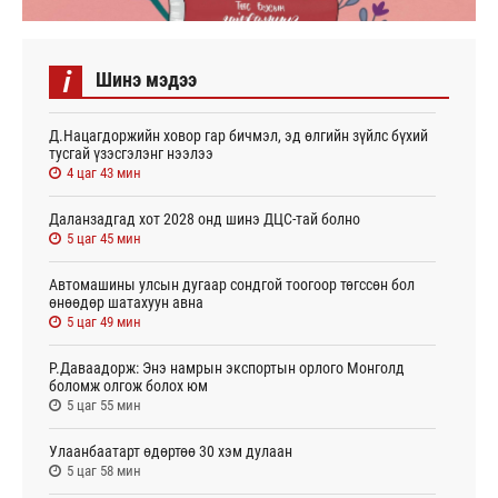
i
Шинэ мэдээ
Д.Нацагдоржийн ховор гар бичмэл, эд өлгийн зүйлс бүхий
тусгай үзэсгэлэнг нээлээ
4 цаг 43 мин
Даланзадгад хот 2028 онд шинэ ДЦС-тай болно
5 цаг 45 мин
Автомашины улсын дугаар сондгой тоогоор төгссөн бол
өнөөдөр шатахуун авна
5 цаг 49 мин
Р.Даваадорж: Энэ намрын экспортын орлого Монголд
боломж олгож болох юм
5 цаг 55 мин
Улаанбаатарт өдөртөө 30 хэм дулаан
5 цаг 58 мин