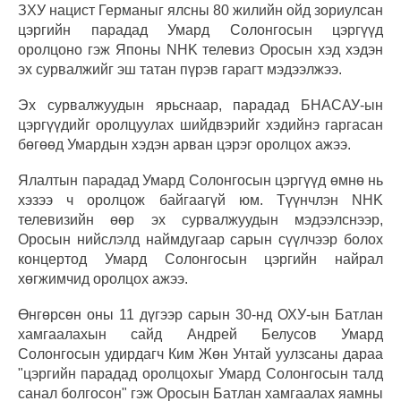
ЗХУ нацист Германыг ялсны 80 жилийн ойд зориулсан
цэргийн парадад Умард Солонгосын цэргүүд
оролцоно гэж Японы NHK телевиз Оросын хэд хэдэн
эх сурвалжийг эш татан пүрэв гарагт мэдээлжээ.
Эх сурвалжуудын ярьснаар, парадад БНАСАУ-ын
цэргүүдийг оролцуулах шийдвэрийг хэдийнэ гаргасан
бөгөөд Умардын хэдэн арван цэрэг оролцох ажээ.
Ялалтын парадад Умард Солонгосын цэргүүд өмнө нь
хэзээ ч оролцож байгаагүй юм. Түүнчлэн NHK
телевизийн өөр эх сурвалжуудын мэдээлснээр,
Оросын нийслэлд наймдугаар сарын сүүлчээр болох
концертод Умард Солонгосын цэргийн найрал
хөгжимчид оролцох ажээ.
Өнгөрсөн оны 11 дүгээр сарын 30-нд ОХУ-ын Батлан
хамгаалахын сайд Андрей Белусов Умард
Солонгосын удирдагч Ким Жөн Унтай уулзсаны дараа
"цэргийн парадад оролцохыг Умард Солонгосын талд
санал болгосон" гэж Оросын Батлан хамгаалах яамны