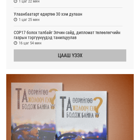
1 цаг 22 мин
Улаанбаатарт өдөртөө 30 хэм дулаан
1 цаг 25 мин
СОР17 болох талбайг Элчин сайд, дипломат төлөөлөгчийн
газрын тэргүүнүүдэд танилцуулав
16 цаг 54 мин
ЦААШ ҮЗЭХ