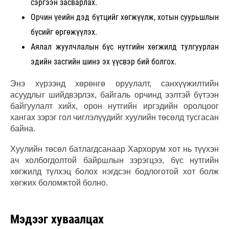
сэргээн засварлах.
Орчин үеийн дэд бүтцийг хөгжүүлж, хотын суурьшлын
бүсийг өргөжүүлэх.
Аялал жуулчлалын бүс нутгийн хөгжилд тулгуурлан
эдийн засгийн шинэ эх үүсвэр бий болгох.
Энэ хүрээнд хөрөнгө оруулалт, санхүүжилтийн
асуудлыг шийдвэрлэх, байгаль орчинд ээлтэй бүтээн
байгуулалт хийх, орон нутгийн иргэдийн оролцоог
хангах зэрэг гол чиглэлүүдийг хуулийн төсөлд тусгасан
байна.
Хуулийн төсөл батлагдсанаар Хархорум хот нь түүхэн
ач холбогдолтой байршлын зэрэгцээ, бүс нутгийн
хөгжилд түлхэц болох нэгдсэн бодлоготой хот болж
хөгжих боломжтой болно.
Мэдээг хуваалцах