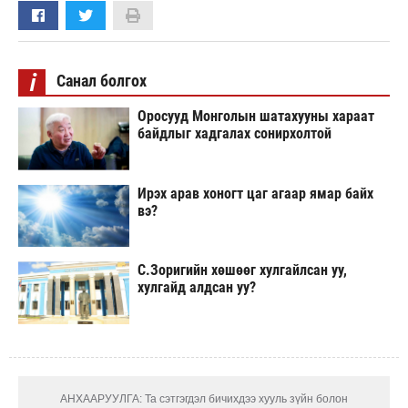
i
Санал болгох
Оросууд Монголын шатахууны хараат
байдлыг хадгалах сонирхолтой
Ирэх арав хоногт цаг агаар ямар байх
вэ?
С.Зоригийн хөшөөг хулгайлсан уу,
хулгайд алдсан уу?
АНХААРУУЛГА: Та сэтгэгдэл бичихдээ хууль зүйн болон