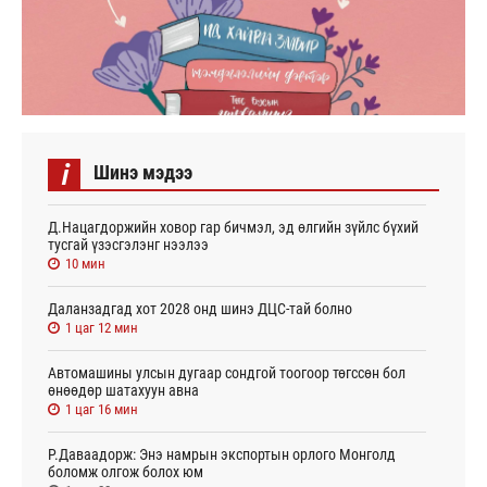
i
Шинэ мэдээ
Д.Нацагдоржийн ховор гар бичмэл, эд өлгийн зүйлс бүхий
тусгай үзэсгэлэнг нээлээ
10 мин
Даланзадгад хот 2028 онд шинэ ДЦС-тай болно
1 цаг 12 мин
Автомашины улсын дугаар сондгой тоогоор төгссөн бол
өнөөдөр шатахуун авна
1 цаг 16 мин
Р.Даваадорж: Энэ намрын экспортын орлого Монголд
боломж олгож болох юм