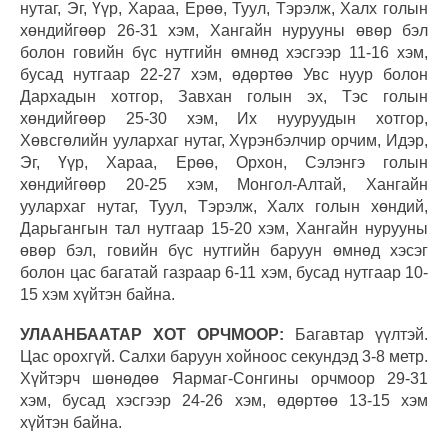
нутаг, Эг, Үүр, Хараа, Ерөө, Туул, Тэрэлж, Халх голын
хөндийгөөр 26-31 хэм, Хангайн нурууны өвөр бэл
болон говийн бүс нутгийн өмнөд хэсгээр 11-16 хэм,
бусад нутгаар 22-27 хэм, өдөртөө Увс нуур болон
Дархадын хотгор, Завхан голын эх, Тэс голын
хөндийгөөр 25-30 хэм, Их нууруудын хотгор,
Хөвсгөлийн уулархаг нутаг, Хүрэнбэлчир орчим, Идэр,
Эг, Үүр, Хараа, Ерөө, Орхон, Сэлэнгэ голын
хөндийгөөр 20-25 хэм, Монгол-Алтай, Хангайн
уулархаг нутаг, Туул, Тэрэлж, Халх голын хөндий,
Дарьгангын тал нутгаар 15-20 хэм, Хангайн нурууны
өвөр бэл, говийн бүс нутгийн баруун өмнөд хэсэг
болон цас багатай газраар 6-11 хэм, бусад нутгаар 10-
15 хэм хүйтэн байна.
УЛААНБААТАР ХОТ ОРЧМООР:
Багавтар үүлтэй.
Цас орохгүй. Салхи баруун хойноос секундэд 3-8 метр.
Хүйтэрч шөнөдөө Яармаг-Сонгины орчмоор 29-31
хэм, бусад хэсгээр 24-26 хэм, өдөртөө 13-15 хэм
хүйтэн байна.