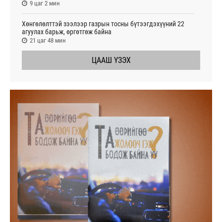
9 цаг 2 мин
Хөнгөлөлттэй зээлээр газрын тосны бүтээгдэхүүний 22
агуулах барьж, өргөтгөж байна
21 цаг 48 мин
ЦААШ ҮЗЭХ