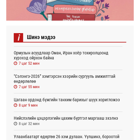
i
Шинэ мэдээ
Ормузын асуудлаар Оман, Иран хоёр тохиролцоонд
хүрэхэд ойрхон байна
7 цаг 52 мин
"Сэлэнгэ-2026” хэмтэрсэн хээрийн сургууль амжилттай
өндөрлөлөө
7 цаг 55 мин
Цагаан ордонд бүжгийн танхим барихыг шүүх хоригложээ
8 цаг 9 мин
Нийслэлийн цэцэрлэгийн цахим бүртгэл маргааш эхэлнэ
8 цаг 32 мин
Улаанбаатарт өдөртөө 26 хэм дулаан. Үүлшинэ, бороотой