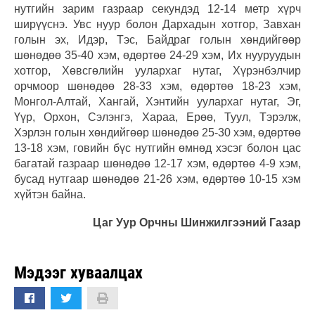
нутгийн зарим газраар секундэд 12-14 метр хүрч
ширүүснэ. Увс нуур болон Дархадын хотгор, Завхан
голын эх, Идэр, Тэс, Байдраг голын хөндийгөөр
шөнөдөө 35-40 хэм, өдөртөө 24-29 хэм, Их нууруудын
хотгор, Хөвсгөлийн уулархаг нутаг, Хүрэнбэлчир
орчмоор шөнөдөө 28-33 хэм, өдөртөө 18-23 хэм,
Монгол-Алтай, Хангай, Хэнтийн уулархаг нутаг, Эг,
Үүр, Орхон, Сэлэнгэ, Хараа, Ерөө, Туул, Тэрэлж,
Хэрлэн голын хөндийгөөр шөнөдөө 25-30 хэм, өдөртөө
13-18 хэм, говийн бүс нутгийн өмнөд хэсэг болон цас
багатай газраар шөнөдөө 12-17 хэм, өдөртөө 4-9 хэм,
бусад нутгаар шөнөдөө 21-26 хэм, өдөртөө 10-15 хэм
хүйтэн байна.
Цаг Уур Орчны Шинжилгээний Газар
Мэдээг хуваалцах