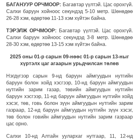
БАГАНУУР ОРЧМООР:
Багавтар үүлтэй. Цас орохгүй.
Салхи баруун хойноос секундэд 5-10 метр. Шөнөдөө
26-28 хэм, өдөртөө 11-13 хэм хүйтэн байна.
ТЭРЭЛЖ ОРЧМООР:
Багавтар үүлтэй. Цас орохгүй.
Салхи баруун хойноос секундэд 3-8 метр. Шөнөдөө
28-30 хэм, өдөртөө 13-15 хэм хүйтэн байна.
2025 оны 01-р сарын 09-нөөс 01-р сарын 13-ныг
хүртэлх цаг агаарын урьдчилсан төлөв
Нэгдүгээр сарын 9-нд баруун аймгуудын нутгийн
баруун болон хойд хэсгээр, 10-нд баруун аймгуудын
нутгийн зарим газар, төвийн аймгуудын нутгийн
баруун хэсгээр, 11-нд баруун аймгуудын нутгийн хойд
хэсэг, төв, говь болон зүүн аймгуудын нутгийн зарим
газраар, 12-нд баруун аймгуудын нутгийн зүүн хэсэг,
төв болон говийн аймгуудын нутгийн зарим газраар
цас орно.
Салхи 10-нд Алтайн уулархаг нутгаар, 11, 12-нд