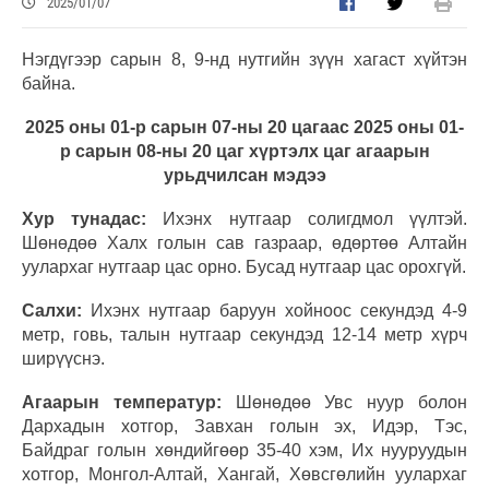
2025/01/07
Нэгдүгээр сарын 8, 9-нд нутгийн зүүн хагаст хүйтэн
байна.
2025 оны 01-р сарын 07-ны 20 цагаас 2025 оны 01-
р сарын 08-ны 20 цаг хүртэлх цаг агаарын
урьдчилсан мэдээ
Хур тунадас:
Ихэнх нутгаар солигдмол үүлтэй.
Шөнөдөө Халх голын сав газраар, өдөртөө Алтайн
уулархаг нутгаар цас орно. Бусад нутгаар цас орохгүй.
Салхи:
Ихэнх нутгаар баруун хойноос секундэд 4-9
метр, говь, талын нутгаар секундэд 12-14 метр хүрч
ширүүснэ.
Агаарын температур:
Шөнөдөө Увс нуур болон
Дархадын хотгор, Завхан голын эх, Идэр, Тэс,
Байдраг голын хөндийгөөр 35-40 хэм, Их нууруудын
хотгор, Монгол-Алтай, Хангай, Хөвсгөлийн уулархаг