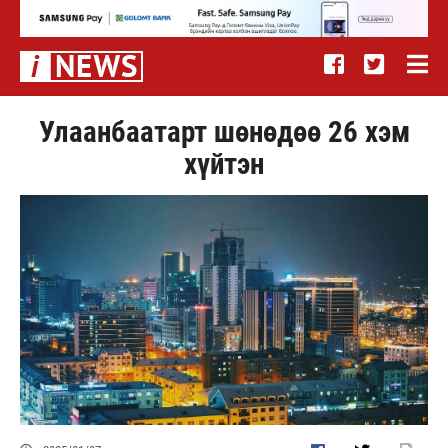
Улаанбаатарт шөнөдөө 26 хэм
хүйтэн