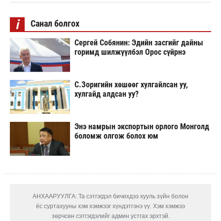
i
Санал болгох
Сергей Собянин: Эдийн засгийг дайны
горимд шилжүүлбэл Орос сүйрнэ
С.Зоригийн хөшөөг хулгайлсан уу,
хулгайд алдсан уу?
Энэ намрын экспортын орлого Монголд
боломж олгож болох юм
АНХААРУУЛГА: Та сэтгэгдэл бичихдээ хууль зүйн болон
ёс суртахууны хэм хэмжээг хүндэтгэнэ үү. Хэм хэмжээ
зөрчсөн сэтгэгдэлийг админ устгах эрхтэй.