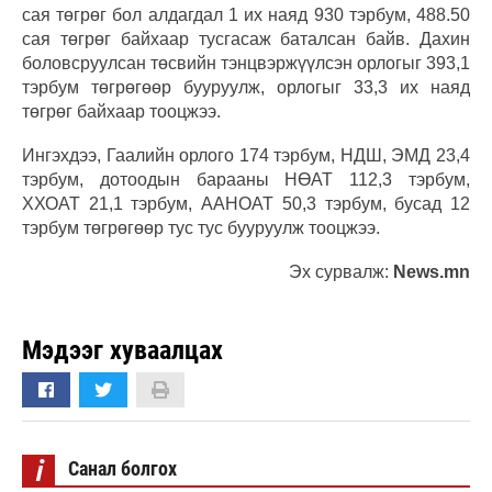
сая төгрөг бол алдагдал 1 их наяд 930 тэрбум, 488.50
сая төгрөг байхаар тусгасаж баталсан байв. Дахин
боловсруулсан төсвийн тэнцвэржүүлсэн орлогыг 393,1
тэрбум төгрөгөөр бууруулж, орлогыг 33,3 их наяд
төгрөг байхаар тооцжээ.
Ингэхдээ, Гаалийн орлого 174 тэрбум, НДШ, ЭМД 23,4
тэрбум, дотоодын барааны НӨАТ 112,3 тэрбум,
ХХОАТ 21,1 тэрбум, ААНОАТ 50,3 тэрбум, бусад 12
тэрбум төгрөгөөр тус тус бууруулж тооцжээ.
Эх сурвалж:
News.mn
Мэдээг хуваалцах
i
Санал болгох