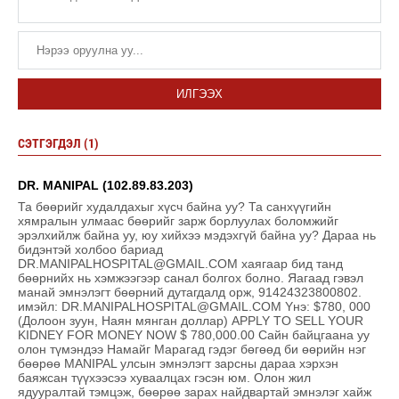
ИЛГЭЭХ
СЭТГЭГДЭЛ (1)
DR. MANIPAL (102.89.83.203)
Та бөөрийг худалдахыг хүсч байна уу? Та санхүүгийн
хямралын улмаас бөөрийг зарж борлуулах боломжийг
эрэлхийлж байна уу, юу хийхээ мэдэхгүй байна уу? Дараа нь
бидэнтэй холбоо бариад
DR.MANIPALHOSPITAL@GMAIL.COM хаягаар бид танд
бөөрнийх нь хэмжээгээр санал болгох болно. Яагаад гэвэл
манай эмнэлэгт бөөрний дутагдалд орж, 91424323800802.
имэйл: DR.MANIPALHOSPITAL@GMAIL.COM Yнэ: $780, 000
(Долоон зуун, Наян мянган доллар) APPLY TO SELL YOUR
KIDNEY FOR MONEY NOW $ 780,000.00 Сайн байцгаана уу
олон түмэндээ Намайг Марагад гэдэг бөгөөд би өөрийн нэг
бөөрөө MANIPAL улсын эмнэлэгт зарсны дараа хэрхэн
баяжсан түүхээсээ хуваалцах гэсэн юм. Олон жил
ядууралтай тэмцэж, бөөрөө зарах найдвартай эмнэлэг хайж