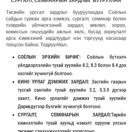
СУРГАЛТ, СЕМИНАРЫН ЗАРДЛЫГ БУУРУУЛНА
Төсвийн урсгал зардлыг бууруулахдаа Соёлын
сайдын гурван арга хэмжээ, сургалт, семинар болон
тээврийн үйлчилгээний зардал, зөвлөл, хороо,
комиссын гишүүдийн ажлын хөлс, бусад зориулалт
арга хэмжээний зардлуудыг нэн тэргүүнд хасахаар
тооцсон байна. Тодруулбал,
СОЁЛЫН ЭРХИЙН БИЧИГ:
Соёлын бүтээлч
үйлдвэрлэлийн тухай хуулийн 8.2, 8.3 болон 8.4 дэх
хэсгийг хүчингүй болгоно.
КИНО УРЛАГ ДЭМЖИХ ЗАРДАЛ:
Засгийн газрын
тусгай сангийн тухай хуулийн 3.2, 5.3.9 дүгээр
заалт, Кино урлагийг дэмжих тухай хуулийн
Дөрөвдүгээр бүлгийг хүчингүй болгоно.
СУРГАЛТ, СЕМИНАРЫН ЗАРДАЛ:
Төрийн
хэмнэлтийн тухай хуульд нэмэлт оруулж улсын
төсвөөс санхүүжүүлэхийг хориглоно.