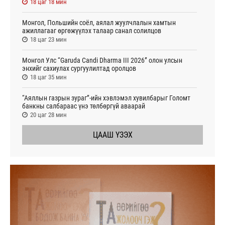
18 цаг 18 мин
Монгол, Польшийн соёл, аялал жуулчлалын хамтын
ажиллагааг өргөжүүлэх талаар санал солилцов
18 цаг 23 мин
Монгол Улс “Garuda Candi Dharma III 2026” олон улсын
энхийг сахиулах сургуулилтад оролцов
18 цаг 35 мин
“Аяллын газрын зураг”-ийн хэвлэмэл хувилбарыг Голомт
банкны салбараас үнэ төлбөргүй аваарай
20 цаг 28 мин
ЦААШ ҮЗЭХ