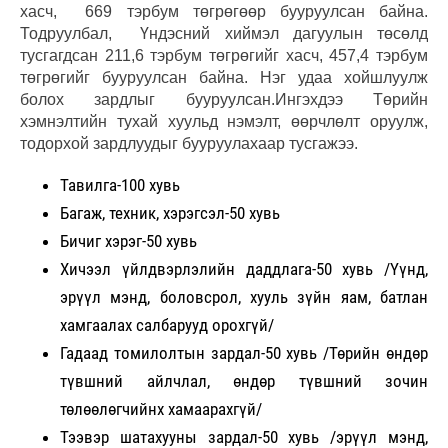
хасч, 669 тэрбум төгрөгөөр бууруулсан байна.
Тодруулбал, Үндэсний хиймэл дагуулын төсөлд
тусгагдсан 211,6 тэрбум төгрөгийг хасч, 457,4 тэрбум
төгрөгийг бууруулсан байна. Нэг удаа хойшлуулж
болох зардлыг бууруулсан.Ингэхдээ Төрийн
хэмнэлтийн тухай хуульд нэмэлт, өөрчлөлт оруулж,
тодорхой зардлуудыг бууруулахаар тусгажээ.
Тавилга-100 хувь
Багаж, техник, хэрэгсэл-50 хувь
Бичиг хэрэг-50 хувь
Хичээл үйлдвэрлэлийн даддлага-50 хувь /Үүнд,
эрүүл мэнд, боловсрол, хууль зүйн яам, батлан
хамгаалах салбарууд орохгүй/
Гадаад томилолтын зардал-50 хувь /Төрийн өндөр
түвшний айлчлал, өндөр түвшний зочин
төлөөлөгчийнх хамаарахгүй/
Тээвэр шатахууны зардал-50 хувь /эрүүл мэнд,