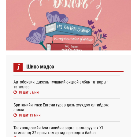
i
Шинэ мэдээ
Автобензин, дизель түлшний онцгой албан татварыг
тэглэлээ
18 цаг 5 мин
Британийн гүнж Евгени гурав дахь хүүхдээ өлгийдөж
авлаа
18 цаг 13 мин
Таеквондогийн Ази тивийн аварга шалгаруулах XI
тэмцээнд 32 орны тамирчид өрсөлдөж байна