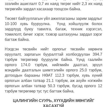
зээлийн ашиглалт 0,7 их наяд төгрөг нийт 2,3 их наяд
төгрөгийн зардал хасахаар тооцсон байна.
Төсөвт байгууллагын үйл ажиллагааны зарим зардлыг
10-100 хувь бууруулна. Үүнд хойшлуулж болох
зардлууд буюу тавилга, багаж, техник хэрэгсэл,
томилолт, бичиг хэрэг, тээвэр шатахууны зардал зэрэг
багтаж байна.
Нэгдсэн төсвийн нийт орлогыг төсвийн хөрөнгө
оруулалт, зарлагын бууралттай холбогдуулан 394.7
тэрбум төгрөгөөр бууруулж байна. Үүнд гаалийн
орлого 174.0 тэрбум, нийгмийн даатгал, эрүүл
мэндийн даатгалын шимтгэлийн орлого 25.0 тэрбум,
дотоодын барааны НӨАТ 112.3 тэрбум, хувь хүний
орлогын албан татвар 21.1 тэрбум, аж ахуйн нэгжийн
орлогын албан татвар 50.3 тэрбум, бусад орлого 12
тэрбум төгрөгөөр тус тус багтаж байна.
ЦАЛИНГИЙН СУУРЬ, ХҮҮХДИЙН МӨНГИЙГ
ХАСАХГҮЙ