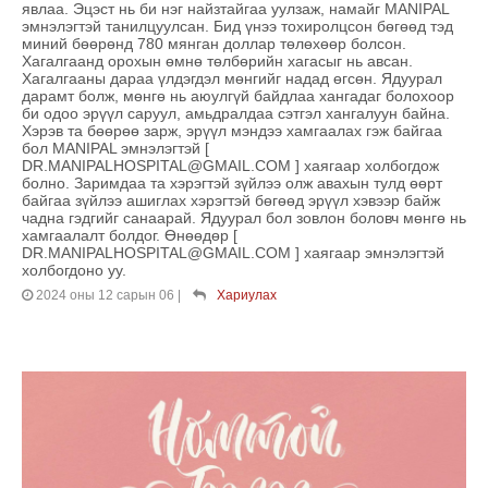
явлаа. Эцэст нь би нэг найзтайгаа уулзаж, намайг MANIPAL
эмнэлэгтэй танилцуулсан. Бид үнээ тохиролцсон бөгөөд тэд
миний бөөрөнд 780 мянган доллар төлөхөөр болсон.
Хагалгаанд орохын өмнө төлбөрийн хагасыг нь авсан.
Хагалгааны дараа үлдэгдэл мөнгийг надад өгсөн. Ядуурал
дарамт болж, мөнгө нь аюулгүй байдлаа хангадаг болохоор
би одоо эрүүл саруул, амьдралдаа сэтгэл хангалуун байна.
Хэрэв та бөөрөө зарж, эрүүл мэндээ хамгаалах гэж байгаа
бол MANIPAL эмнэлэгтэй [
DR.MANIPALHOSPITAL@GMAIL.COM ] хаягаар холбогдож
болно. Заримдаа та хэрэгтэй зүйлээ олж авахын тулд өөрт
байгаа зүйлээ ашиглах хэрэгтэй бөгөөд эрүүл хэвээр байж
чадна гэдгийг санаарай. Ядуурал бол зовлон боловч мөнгө нь
хамгаалалт болдог. Өнөөдөр [
DR.MANIPALHOSPITAL@GMAIL.COM ] хаягаар эмнэлэгтэй
холбогдоно уу.
2024 оны 12 сарын 06
|
Хариулах