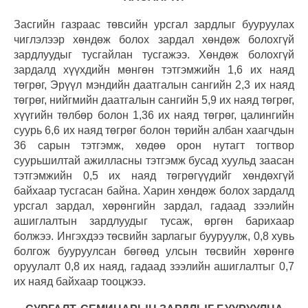
Засгийн газраас төвсийн урсгал зардлыг бууруулах
чиглэлээр хөндөж болох зардал хөндөж болохгүй
зардлуудыг тусгайлан тусгажээ. Хөндөж болохгүй
зардалд хүүхдийн мөнгөн тэтгэмжийн 1,6 их наяд
төгрөг, Эрүүл мэндийн даатгалын сангийн 2,3 их наяд
төгрөг, нийгмийн даатгалын сангийн 5,9 их наяд төгрөг,
хүүгийн төлбөр болон 1,36 их наяд төгрөг, цалингийн
суурь 6,6 их наяд төгрөг болон төрийн албан хаагчдын
36 сарын тэтгэмж, хөдөө орон нутагт тогтвор
суурьшилтай ажилласны тэтгэмж бусад хуульд заасан
тэтгэмжийн 0,5 их наяд төгрөгүүдийг хөндөхгүй
байхаар тусгасан байна. Харин хөндөж болох зардалд
урсгал зардал, хөрөнгийн зардал, гадаад зээлийн
ашиглалтын зардлуудыг тусаж, өргөн барихаар
болжээ. Ингэхдээ төсвийн зарлагыг бууруулж, 0,8 хувь
болгож бууруулсан бөгөөд улсын төсвийн хөрөнгө
оруулалт 0,8 их наяд, гадаад зээлийн ашиглалтыг 0,7
их наяд байхаар тооцжээ.