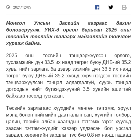
2024/12/05
Монгол Улсын Засгийн газраас дахин
боловсруулж, УИХ-д өргөн барьсан 2025 оны
төсвийн төслийн талаарх мэдээллийг товчлон
хүргэж байна
.
2025 оны төсвийн тэнцвэржүүлсэн орлого,
тусламжийн дүн 33.5 их наяд төгрөг буюу ДНБ-ий 35.2
хувь, нийт зарлага ба цэвэр зээлийн дүн 33.5 их наяд
төгрөг буюу ДНБ-ий 35.2 хувьд хүрч нэгдсэн төсвийн
тэнцвэржүүлсэн тэнцэл алдагдалгүй, суурь тэнцэл
дотоодын нийт бүтээгдэхүүний 3.5 хувийн ашигтай
байхаар төсөлд тусгасан.
Төсвийн зарлагаас хүүхдийн мөнгөн тэтгэмж, эрүүл
мэнд болон нийгмийн даатгалын сан, хүүгийн төлбөр,
цалин, төрийн албан хаагчдын тэтгэмж зэрэг хуульд
заасан тэтгэмжүүдийг хэвээр үлдээсэн бол урсгал
зардал, хөрөнгийн зардлыг тус бүр 0,8 их наяд, гадаад