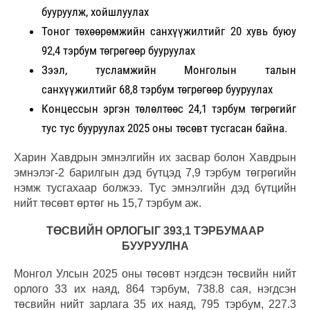
бууруулж, хойшлуулах
Тоног төхөөрөмжийн санхүүжилтийг 20 хувь буюу
92,4 тэрбум төгрөгөөр бууруулах
Зээл, тусламжийн Монголын талын
санхүүжилтийг 68,8 тэрбум төгрөгөөр бууруулах
Концессын эргэн төлөлтөөс 24,1 тэрбум төгрөгийг
тус тус бууруулах 2025 оны төсөвт тусгасан байна.
Харин Хавдрын эмнэлгийн их засвар болон Хавдрын
эмнэлэг-2 барилгын дэд бүтцэд 7,9 тэрбум төгрөгийн
нэмж тусгахаар болжээ. Тус эмнэлгийн дэд бүтцийн
нийт төсөвт өртөг нь 15,7 тэрбум аж.
ТӨСВИЙН ОРЛОГЫГ 393,1 ТЭРБУМААР
БУУРУУЛНА
Монгол Улсын 2025 оны төсөвт нэгдсэн төсвийн нийт
орлого 33 их наяд, 864 тэрбум, 738.8 сая, нэгдсэн
төсвийн нийт зарлага 35 их наяд, 795 тэрбум, 227.3