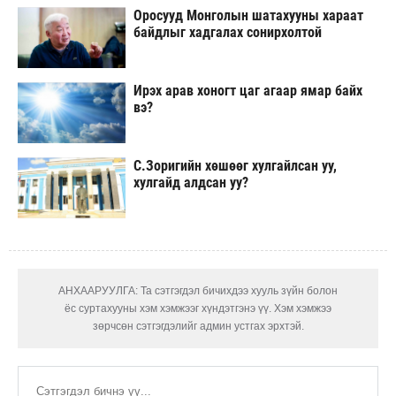
Оросууд Монголын шатахууны хараат
байдлыг хадгалах сонирхолтой
Ирэх арав хоногт цаг агаар ямар байх
вэ?
С.Зоригийн хөшөөг хулгайлсан уу,
хулгайд алдсан уу?
АНХААРУУЛГА: Та сэтгэгдэл бичихдээ хууль зүйн болон
ёс суртахууны хэм хэмжээг хүндэтгэнэ үү. Хэм хэмжээ
зөрчсөн сэтгэгдэлийг админ устгах эрхтэй.