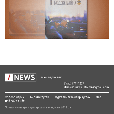
Утас: 77111227
Имэйл: inews.info.mn@gmail.com
Холбоо барих
Бидний тухай
Сурталчилгаа байршуулах
Зар
Вэб сайт
хийх
Зохиогчийн эрх хуулиар хамгаалагдсан 2018 он