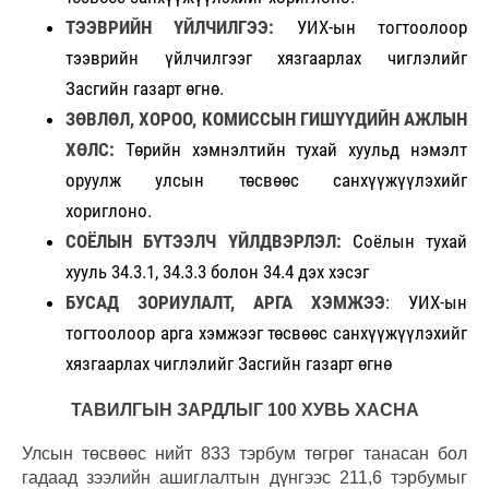
ТЭЭВРИЙН ҮЙЛЧИЛГЭЭ:
УИХ-ын тогтоолоор
тээврийн үйлчилгээг хязгаарлах чиглэлийг
Засгийн газарт өгнө.
ЗӨВЛӨЛ, ХОРОО, КОМИССЫН ГИШҮҮДИЙН АЖЛЫН
ХӨЛС:
Төрийн хэмнэлтийн тухай хуульд нэмэлт
оруулж улсын төсвөөс санхүүжүүлэхийг
хориглоно.
СОЁЛЫН БҮТЭЭЛЧ ҮЙЛДВЭРЛЭЛ:
Соёлын тухай
хууль 34.3.1, 34.3.3 болон 34.4 дэх хэсэг
БУСАД ЗОРИУЛАЛТ, АРГА ХЭМЖЭЭ
: УИХ-ын
тогтоолоор арга хэмжээг төсвөөс санхүүжүүлэхийг
хязгаарлах чиглэлийг Засгийн газарт өгнө
ТАВИЛГЫН ЗАРДЛЫГ 100 ХУВЬ ХАСНА
Улсын төсвөөс нийт 833 тэрбум төгрөг танасан бол
гадаад зээлийн ашиглалтын дүнгээс 211,6 тэрбумыг