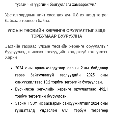
тусгай чиг үүргийн байгууллага хамаарахгүй/
Урсгал зардлын нийт хасагдах дүн 0,8 их наяд төгрөг
байхаар тооцсон байна.
УЛСЫН ТӨСВИЙН ХӨРӨНГӨ ОРУУЛАЛТЫГ 840,9
ТЭРБУМААР БУУРУУЛНА
Засгийн газраас улсын төсвийн хөрөнгө оруулалтыг
бууруулахд шилжих төслүүдийг хөндөхгүй гэж үзжээ.
Харин
2024 оны арванхоёрдугаар сарын 2-ны байдлаар
гэрээ байгуулаагүй төслүүдийн 2025 оны
санхүүжилтээс 10,2 тэрбум төгрөгийг бууруулсан.
Бүсчилсэн хөгжлийн хөрөнгө оруулалтаас 492,1
тэрбум төгрөгийн бууруулсан.
Зарим ТЭЗҮ, их засварын санхүүжилтийг 2024 оны
гүйцэтгэлд үндэслэн 61,1 тэрбум төгрөгөөр