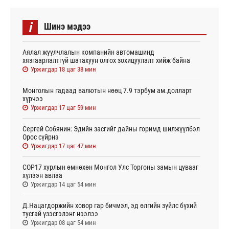
i
Шинэ мэдээ
Аялал жуулчлалын компанийн автомашинд
хязгаарлалтгүй шатахуун олгох зохицуулалт хийж байна
Уржигдар 18 цаг 38 мин
Монголын гадаад валютын нөөц 7.9 тэрбум ам.долларт
хүрчээ
Уржигдар 17 цаг 59 мин
Сергей Собянин: Эдийн засгийг дайны горимд шилжүүлбэл
Орос сүйрнэ
Уржигдар 17 цаг 47 мин
COP17 хурлын өмнөхөн Монгол Улс Торгоны замын цувааг
хүлээн авлаа
Уржигдар 14 цаг 54 мин
Д.Нацагдоржийн ховор гар бичмэл, эд өлгийн зүйлс бүхий
тусгай үзэсгэлэнг нээлээ
Уржигдар 08 цаг 54 мин