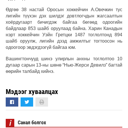
Өдгөө 38 настай Оросын хоккейчин А.Овечкин тус
лигийн түүхэн дэх шилдэг довтлогчдын жагсаалтын
хоёрдугаарт бичигдэж байгаа бөгөөд одоогийн
байдлаар 853 шайб оруулаад байна. Харин Канадын
нэрт хоккейчин Уэйн Гретцки 1487 тоглолтонд 894
шайб оруулж, лигийн дээд амжилтыг тогтоосон нь
одоогоор эвдэгдээгүй байгаа юм.
Вашингтончууд шинэ улирлын анхны тоглолтоо 10
дугаар сарын 13-ны шөнө “Нью-Жерси Девилз” багтай
өөрийн талбайд хийнэ.
Мэдээг хуваалцах
i
Санал болгох