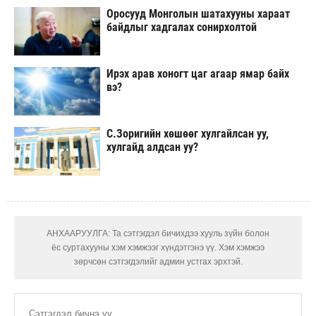
Оросууд Монголын шатахууны хараат
байдлыг хадгалах сонирхолтой
Ирэх арав хоногт цаг агаар ямар байх
вэ?
С.Зоригийн хөшөөг хулгайлсан уу,
хулгайд алдсан уу?
АНХААРУУЛГА: Та сэтгэгдэл бичихдээ хууль зүйн болон
ёс суртахууны хэм хэмжээг хүндэтгэнэ үү. Хэм хэмжээ
зөрчсөн сэтгэгдэлийг админ устгах эрхтэй.