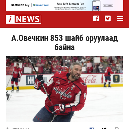
А.Овечкин 853 шайб оруулаад
байна