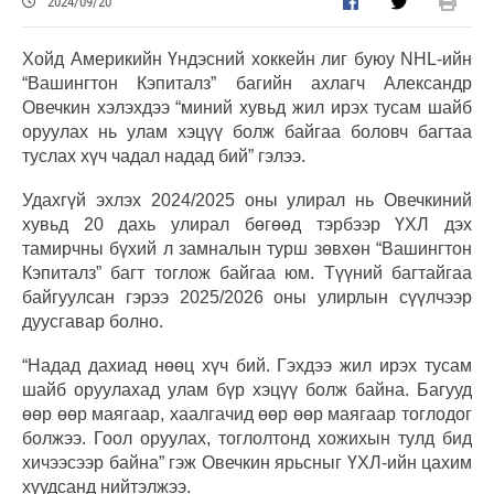
2024/09/20
Хойд Америкийн Үндэсний хоккейн лиг буюу NHL-ийн
“Вашингтон Кэпиталз” багийн ахлагч Александр
Овечкин хэлэхдээ “миний хувьд жил ирэх тусам шайб
оруулах нь улам хэцүү болж байгаа боловч багтаа
туслах хүч чадал надад бий” гэлээ.
Удахгүй эхлэх 2024/2025 оны улирал нь Овечкиний
хувьд 20 дахь улирал бөгөөд тэрбээр ҮХЛ дэх
тамирчны бүхий л замналын турш зөвхөн “Вашингтон
Кэпиталз” багт тоглож байгаа юм. Түүний багтайгаа
байгуулсан гэрээ 2025/2026 оны улирлын сүүлчээр
дуусгавар болно.
“Надад дахиад нөөц хүч бий. Гэхдээ жил ирэх тусам
шайб оруулахад улам бүр хэцүү болж байна. Багууд
өөр өөр маягаар, хаалгачид өөр өөр маягаар тоглодог
болжээ. Гоол оруулах, тоглолтонд хожихын тулд бид
хичээсээр байна” гэж Овечкин ярьсныг ҮХЛ-ийн цахим
хуудсанд нийтэлжээ.