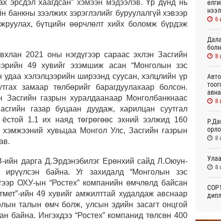
х эрсдэл хаагдсан
” хэмээн мэдээлэв.
Ү
р дүнд
нь
өлги
нээл
йн банкны зээлжих зэрэглэлийг
буруулалгүй
хэвээр
6 
жруулах, бүтцийн өөрчлөлт хийх боломж бүрдэж
Дала
болн
авхлан
2021 оны нэгдүгээр сараас
эхлэн Засгийн
8 
двэрийн 49 хувийг эзэмшиж асан
“Монголын зэс
н удаа хэлэлцэ
эрийн ширээнд суусан, хэлцлийн үр
Авто
тоог
утгах замаар төлбөрийг барагдуулахаар болсон.
авна
ан Засгийн газрын хуралдаанаар Монголбанкнаас
8 
асгийн газар буцаан дуудаж
,
харилцан суутгал
х ёстой
1.1 их наяд төгрөгөөс эхний ээлжид 160
Р.Да
орло
 хэмжээний хувьцаа Монгол Улс, Засгийн газрын
8 
ав.
Улаа
З-ийн дарга Д.Эрдэнэбилэг Ерөнхий сайд Л.Оюун-
8 
 ирүүлсэн байна. Уг захидалд “Монголын зэс
тээр ОХУ-ын “Ростех” компанийн өмчлөлд байсан
СОР1
етмет”-ийн 49 хувийг амжилттай худалдаж авснаар
дипл
тэрг
олын талын өмч болж, улсын эдийн засагт онцгой
23
ан байна. Ингэхдээ “Ростех” компанид төлсөн 400