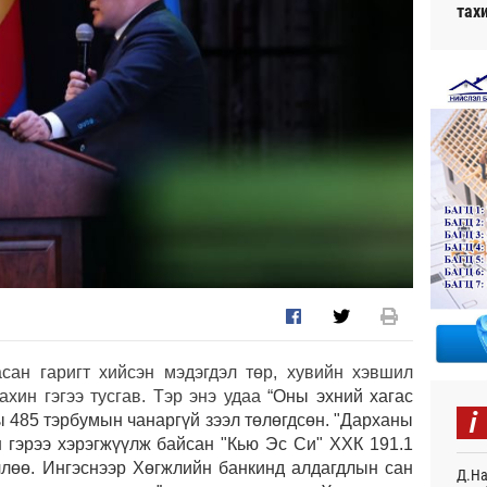
тах
сан гаригт хийсэн мэдэгдэл төр, хувийн хэвшил
ин гэгээ тусгав. Тэр энэ удаа “
Оны э
хний хагас
i
 485 тэрбумын чанаргүй зээл
төлөгдсөн.
"Дарханы
н гэрээ хэрэгжүүлж байсан "Кью Эс Си" ХХК 191.1
ллөө.
Ингэснээр
Хөгжлийн банкинд алдагдлын сан
Д.На