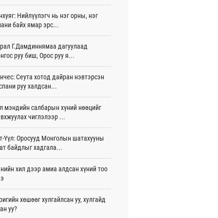
игдөр 15 цаг 40 мин
нхуяг: Нийлүүлэгч нь нэг орны, нэг
ани байх ямар эрс...
лдагч Н.Амарзаяа: 32 хуудастай
н дэвтэр долоо хоногт л дүүрдэг
игдөр 15 цаг 31 мин
рал Г.Дамдиннямаа дагуулаад
нгос руу биш, Орос руу я...
д Фулбрайтын хөтөлбөрөөр 150 гаруй
ол залуус магистрын зэрэг
нчес: Сеута хотод дайран нэвтэрсэн
аалаад байна
спани руу халдсан...
игдөр 12 цаг 01 мин
л мэндийн салбарын хүний нөөцийг
и 80 мянган евро хандивлажээ
вхжуулах чиглэлээр ...
игдөр 11 цаг 30 мин
арын өртэй шатахуун импортлогч ААН-
т-Үүл: Оросууд Монголын шатахууны
йн дансыг битүүмжлэхгүй
ат байдлыг хадгала...
игдөр 11 цаг 20 мин
нийн хил дээр амиа алдсан хүний тоо
пт аагим халуун өдрүүд үргэлжилсээр
ээ
а
игдөр 11 цаг 20 мин
ригийн хөшөөг хулгайлсан уу, хулгайд
ан уу?
тэй шигшээ баг Азийн наадам-д
цохоор бэлтгэлээ хангаж байна