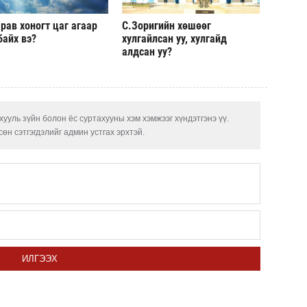
ОПЕК
рав хоногт цаг агаар
С.Зоригийн хөшөөг
нэмэ
байх вэ?
хулгайлсан уу, хулгайд
алдсан уу?
МАА-
чадв
СОР1
угср
ууль зүйн болон ёс суртахууны хэм хэмжээг хүндэтгэнэ үү.
өн сэтгэгдэлийг админ устгах эрхтэй.
Хөвс
тахи
ИЛГЭЭХ