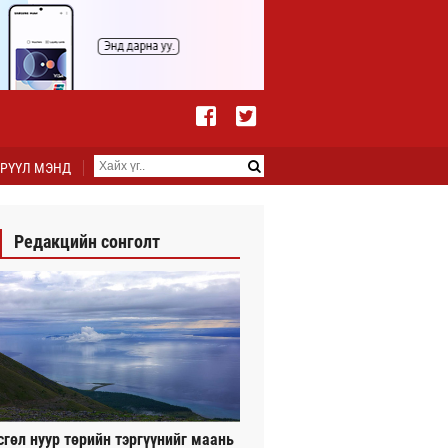
РҮҮЛ МЭНД
Редакцийн сонголт
сгөл нуур төрийн тэргүүнийг маань