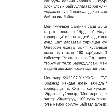
байгуулж өөрийн хөрөнгө
нь
буура
олон улсын байгууллагаас Хөгжли
үлдээсэн
тул
балансаа дахин сай
бай
гаа юм байн
а.
Мөн түүнчдэн Сангийн сайд Б.Ж
газрыг төлөөлөн “Эрдэнэт” үйл
корпораци”-
ийн нөх
ө
дтэй хэд хэдэ
дүнд шат дараатай
харилцан су
Өнгөрсөн лхагва гаригт хуралдс
өмнө нь гарсан 160 тэрбумыг З
хийснээр
“Монголын зэс”-д төлө
тэрбумыг төлж барагдуулсан.
М
өн
мэдэлд
шилжиж
ирсэн гэ
дгийг батл
Мөн өдөр /2022.07.01/ ХХБ-ны ТУ
Эрдэнэд хандан нэгэн захидлыг
корпораци” нь ХХБ-ны санхүүжил
“Эрдэнэт” үйлдвэр, “Монголросцв
эдгээр үйлдвэрүүд 100 хувь Монг
хувь нэмэр оруулж байгааг дурьдс