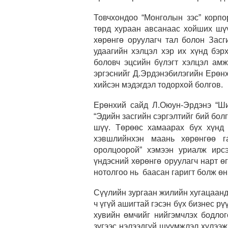
Товчхондоо “Монголын зэс” корпо
төрд хураан авсанаас хойших шү
хөрөнгө оруулагч тал болон Засг
удаагийн хэлцэл хэр их хүнд бэр
боловч эцсийн бүлэгт хэлцэл ам
эргэснийг Д.Эрдэнэбилэгийн Ерөн
хийсэн мэдэгдэл тодорхой болгов.
Ерөнхий сайд Л.Оюун-Эрдэнэ “Ши
“Эдийн засгийн сэргэлтийг бий бол
шүү. Төрөөс хамаарах бүх хүнд
хэвшлийнхэн маань хөрөнгөө га
оролцоорой” хэмээн уриалж ирсэ
үндэсний хөрөнгө оруулагч нарт ө
нотолгоо нь баасан гаригт болж өн
Сүүлийн зургаан жилийн хугацаанд
ч үгүй ашигтай гэсэн бүх бизнес рү
хувийн өмчийг нийгэмчлэх бодлог
зүгээс нэлээдгүй шүүмжлэл хүлээж,