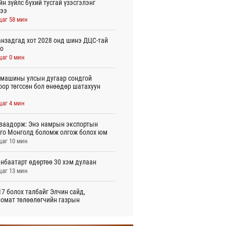
йн зүйлс бүхий тусгай үзэсгэлэнг
ээ
цаг 58 мин
нзадгад хот 2028 онд шинэ ДЦС-тай
о
цаг 0 мин
машины улсын дугаар сондгой
оор төгссөн бол өнөөдөр шатахуун
цаг 4 мин
ваадорж: Энэ намрын экспортын
го Монголд боломж олгож болох юм
цаг 10 мин
нбаатарт өдөртөө 30 хэм дулаан
цаг 13 мин
7 болох талбайг Элчин сайд,
омат төлөөлөгчийн газрын
үүнүүдэд танилцуулав
 цаг 42 мин