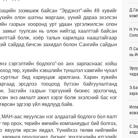
Өч
Д.Га
рацийн эзэмшиж байсан “Эрдэнэт”-ийн 49 хувийг
комп
үхийн олон шатны маргаан, үүний дараа эхэлсэн
Худа
өрий
ийн газрын хооронд урт удаан үргэлжилсэн олон
Өч
Н.Уч
х замыг туулсан нь олон нийтэд хаалттай байсан
Соло
жилттай болж, хоёр талын харилцаа нааштайгаар
АНУ-
хий сайдад бичсэн захидал болон Сангийн сайдын
монг
П.Са
хамг
нь И
Өч
нэ сэргэлтийн бодлого”-оо анх зарласнаас хойш
Эрүү
Месс
гоход төр, хувийн хэвшлийн түншлэл хамгийн чухал
чада
Өч
 суртлыг бид хариуцаж арилгана. Харин хувийн
ргаад эрсдлээ тооцоод бүтээн байгуулалтанд
Татв
Э.Ба
н. Засгийн газрын тэргүүний бизнес эрхлэгчид,
үүди
хара
Өч
гсөн энэ амлалт ажил хэрэг болж эхэлсний бас нэг
гөрсөн эдгээр үйл явдлууд байв.
Испа
Евро
өсж
байн
 МАН-аас явуулсан нэг алдаатай бодлого бол яалт
Өч
ү төр орох, төрийн өмчийн компаниудыг бий болгох,
С.Зо
о явуулж ирсэн явдал. Үүнийхээ төлөө нийгмийн
алдс
Эмэг
 хөрөнгө оруулагчид, бизнес эрхлэгчдийн итгэлийг
орол