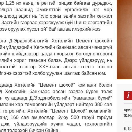
р 1,25 их наяд төгрөгтэй тэнцэж байгааг дурьдаж,
“Дүр
хэлцэл цаашид амжилттай үргэлжилж нэг мөр
үзэс
онцлоод эцэст нь “Улс орны эдийн засгийн хөгжил
23
 Засгийн газраас хэрэгжүүлж буй Шинэ сэргэлтийн
Энэ 
рээ оруулах хүсэлтэй” байгаагаа илэрхийлжээ.
505.
мянг
рга Д.Эрдэнэбилэгийг Хөтөлийн Цемент шохойн
23
йн үйлдвэрийн Хөгжлийн банкнаас авсан чанаргүй
үхийн шийдвэрээр цагдан хорьсон бөгөөд өнгөрөгч
Шейх
илийн хориг тавьсан билээ. Дээрх үйлдвэрүүд нь
зарл
23
лөлттэй зээлээр ХХБ-наас авсан зээлээ төлсөн
г энэ хэрэгтэй холбогдуулан шалгаж байсан юм.
Орон
тарв
ацаанд Хөтөлийн “Цемент шохой” компани болон
23
д Хөгжлийн банкнаас авсан зээлээ бүрэн төлж
i
н хугацаанд Д.Эрдэнэбилэгийн “хамаарал бүхий”
Боло
омпани хар төмөрлөгийн үйлдвэрт нийтдээ 380 сая
олон
сана
Арил
й төгрөгийн, Хөтөлийн “Цемент Шохой” компанийг
Өч
Ж.И
аанд 160 сая ам.доллар буюу 500 гаруй тэрбум
гдэж, үйлдвэрүүдийн хүчин чадал, технологийн
Найм
Д.Тр
алд тодорхой бичсэн байна.
10,0