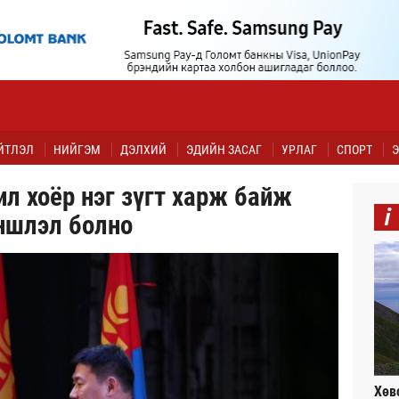
ЙТЛЭЛ
НИЙГЭМ
ДЭЛХИЙ
ЭДИЙН ЗАСАГ
УРЛАГ
СПОРТ
Э
ил хоёр нэг зүгт харж байж
i
ншлэл болно
Хөв