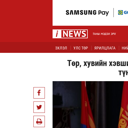
ЭХЛЭЛ
УЛС ТӨР
ЯРИЛЦЛАГА
НИ
Төр, хувийн хэвш
тү