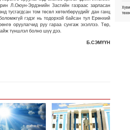
Өч
арин Л.Оюун-Эрдэнийн Засгийн газраас зарласан
Хуви
нд тусгагдсан том төсөл хөтөлбөрүүдийг дан ганц
төхө
Дайн
боломжгүй гэдэг нь тодорхой байсан тул Ерөнхий
Өч
рөнгө оруулагчид руу гараа сунгаж эхэллээ. Төр,
Spac
байж түншлэл болно шүү дээ.
ажи
Энэ 
сонд
Б.СЭМҮҮН
Сауд
Өч
орчи
Хэлэ
мэд
Маро
дэмж
Б.Пү
зуух
Дэлх
Пурж