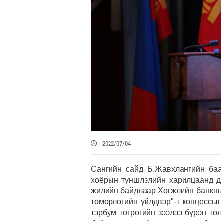
2022/07/04
Сангийн сайд Б.Жавхлангийн баа
хоёрын түншлэлийн харилцаанд дах
жилийн байдлаар Хөгжлийн банкны
төмөрлөгийн үйлдвэр"-т концессы
тэрбум
төгрөгийн
зээл
ээ
бүрэн тө