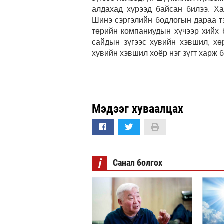
алдахад хүрээд байсан билээ. Х
Шинэ сэргэлийн бодлогын дараа тэ
төрийн компаниудын хүчээр хийх 
сайдын зүгээс хувийн хэвшил, хө
хувийн хэвшил хоёр нэг зүгт харж 
Мэдээг хуваалцах
i
Санал болгох