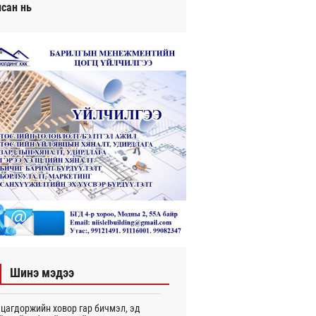
исан нь
Шинэ мэдээ
цагдоржийн ховор гар бичмэл, эд