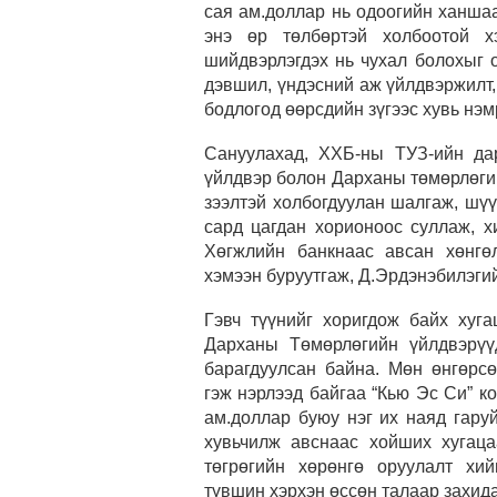
сая ам.доллар нь одоогийн ханшаа
энэ өр төлбөртэй холбоотой 
шийдвэрлэгдэх нь чухал болохыг 
дэвшил, үндэсний аж үйлдвэржилт,
бодлогод өөрсдийн зүгээс хувь нэм
Сануулахад, ХХБ-ны ТУЗ-ийн да
үйлдвэр болон Дарханы төмөрлөги
зээлтэй холбогдуулан шалгаж, шү
сард цагдан хорионоос суллаж, х
Хөгжлийн банкнаас авсан хөнгө
хэмээн буруутгаж, Д.Эрдэнэбилэгий
Гэвч түүнийг хоригдож байх хуг
Дарханы Төмөрлөгийн үйлдвэрүү
барагдуулсан байна. Мөн өнгөрсө
гэж нэрлээд байгаа “Кью Эс Си” к
ам.доллар буюу нэг их наяд гару
хувьчилж авснаас хойших хугац
төгрөгийн хөрөнгө оруулалт хий
түвшин хэрхэн өссөн талаар захид