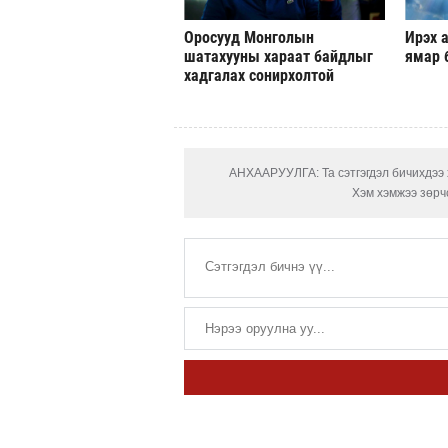
Оросууд Монголын
Ирэх а
шатахууны хараат байдлыг
ямар 
хадгалах сонирхолтой
АНХААРУУЛГА: Та сэтгэгдэл бичихдээ х
Хэм хэмжээ зөрчс