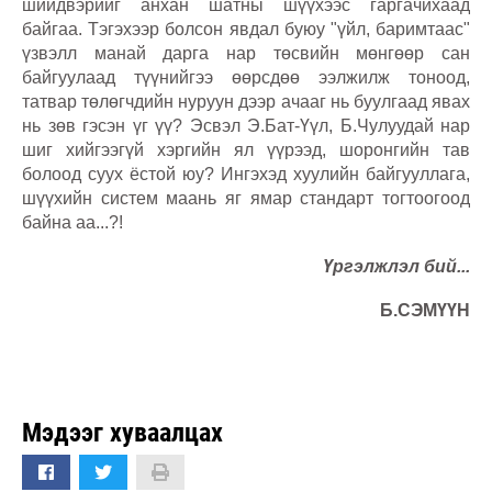
шийдвэрийг анхан шатны шүүхээс гаргачихаад
байгаа. Тэгэхээр болсон явдал буюу "үйл, баримтаас"
үзвэлл манай дарга нар төсвийн мөнгөөр сан
байгуулаад түүнийгээ өөрсдөө ээлжилж тоноод,
татвар төлөгчдийн нуруун дээр ачааг нь буулгаад явах
нь зөв гэсэн үг үү? Эсвэл Э.Бат-Үүл, Б.Чулуудай нар
шиг хийгээгүй хэргийн ял үүрээд, шоронгийн тав
болоод суух ёстой юу? Ингэхэд хуулийн байгууллага,
шүүхийн систем маань яг ямар стандарт тогтоогоод
байна аа...?!
Үргэлжлэл бий...
Б.СЭМҮҮН
Мэдээг хуваалцах