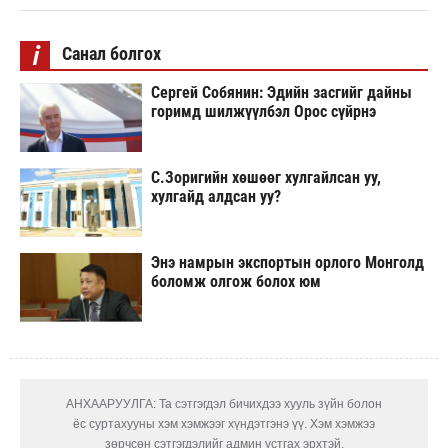
i
Санал болгох
Сергей Собянин: Эдийн засгийг дайны
горимд шилжүүлбэл Орос сүйрнэ
С.Зоригийн хөшөөг хулгайлсан уу,
хулгайд алдсан уу?
Энэ намрын экспортын орлого Монголд
боломж олгож болох юм
АНХААРУУЛГА: Та сэтгэгдэл бичихдээ хууль зүйн болон
ёс суртахууны хэм хэмжээг хүндэтгэнэ үү. Хэм хэмжээ
зөрчсөн сэтгэгдэлийг админ устгах эрхтэй.