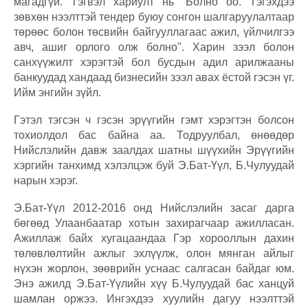
магадгүй. Тэгвэл хариулт нь “Болно оо. Тэгэхдээ
зөвхөн нээлттэй тендер буюу сонгон шалгаруулалтаар
төрөөс болон төсвийн байгууллагаас ажил, үйлчилгээ
авч, ашиг орлого олж болно". Харин зээл болон
санхүүжилт хэрэгтэй бол бусдын адил арилжааны
банкуудад хандаад бизнесийн зээл авах ёстой гэсэн үг.
Ийм энгийн зүйл.
Гэтэл тэгсэн ч гэсэн эрүүгийн гэмт хэрэгтэн болсон
тохиолдол бас байна аа. Тодруулбал, өнөөдөр
Нийслэлийн давж заалдах шатны шүүхийн Эрүүгийн
хэргийн танхимд хэлэлцэж буй Э.Бат-Үүл, Б.Чулуудай
нарын хэрэг.
Э.Бат-Үүл 2012-2016 онд Нийслэлийн засаг дарга
бөгөөд Улаанбаатар хотын захирагчаар ажилласан.
Ажиллаж байх хугацаандаа Гэр хорооллын дахин
төлөвлөлтийн ажлыг эхлүүлж, олон мянган айлыг
нүхэн жорлон, зөөврийн уснаас салгасан байдаг юм.
Энэ ажилд Э.Бат-Үүлийн хүү Б.Чулуудай бас ханцуй
шамлан оржээ. Ингэхдээ хуулийн дагуу нээлттэй