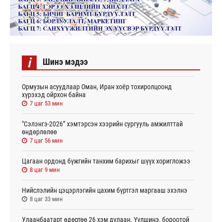
i
Шинэ мэдээ
Ормузын асуудлаар Оман, Иран хоёр тохиролцоонд
хүрэхэд ойрхон байна
7 цаг 53 мин
"Сэлэнгэ-2026” хэмтэрсэн хээрийн сургууль амжилттай
өндөрлөлөө
7 цаг 56 мин
Цагаан ордонд бүжгийн танхим барихыг шүүх хоригложээ
8 цаг 9 мин
Нийслэлийн цэцэрлэгийн цахим бүртгэл маргааш эхэлнэ
8 цаг 33 мин
Улаанбаатарт өдөртөө 26 хэм дулаан. Үүлшинэ, бороотой