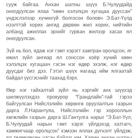
сууж байгаа. Анхан шатны шүүх Б.Чулуудайд
оногдуулсан ялаа “хөөн хэлэлцэх хугацаа дууссан”
үндэслэлээр хүчингүй болгосон боловч Э.Бат-Үүлд
нээлттэй хорих ангид дөрвөн жил хорих, нийтийн
албанд ажиллах эрхийг гурван жилээр хасах ял
оногдуулсан.
Зүй нь бол, ядаж нэг гэмт хэрэгт хамтран оролцсон, яг
ижил зүйл ангиар ял сонссон хоёр хүний хөөн
хэлэлцэх хугацаач гэсэн нэг өдөр эхэлж, нэг өдөр
дуусдаг биз дээ. Гэтэл шүүх яагаад ийм ялгаатай
байдал үүсгэснийг таахад бэрх.
Өөр нэг гайхалтай зүйл нь хэргийг анх шүүхэд
шилжүүлэхдээ прокурор “Грандлайн”-тай гэрээ
байгуулсан Нийслэлийн хөрөнгө оруулалтын газрын
дарга Л.Нарантуяа, Нийслэлийн гэр хорооллын
хөгжлийн газрын дарга Ш.Гантулга нарыг “Э.Бат-Үүл,
Б.Чулуудай нарын гэмт хэрэг үйлдэхэд хатгагч,
хамжигчаар оролцсон” хэмээн яллах дүгнэлт үйлдэж,
ял төлөвлөсөн үзсэн байдаг юм. Харин анхан шатны