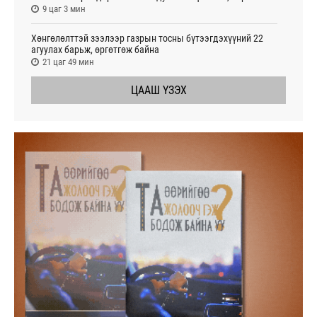
9 цаг 3 мин
Хөнгөлөлттэй зээлээр газрын тосны бүтээгдэхүүний 22
агуулах барьж, өргөтгөж байна
21 цаг 49 мин
ЦААШ ҮЗЭХ