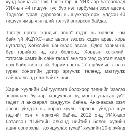
хүнд байна аа” гэж. Гэсэн тэр нь УИХ-аар батлагдаад
УИХ-ын 44 гишүүн тус бүр нэг тэрбумын зээл авсан.
Тэднээс гурав, дөрөвхөн нь шүүхээр орж, үлдсэн 40
гишүүн ямар ч ял шийтгэлгүй өнгөрсөн байдаг.
Тэгээд нөгөө “хандыг авна” гэдэг нь болсон юм
байлгүй ЖДҮХС-гаас авсан зээлээ хэдэн арав, хорь
нугалаад Хөгжлийн банкнаас авсан. Одоо зарим нь
бүр тэрийгээ ид хав болгоод “Ховдын хөгжлийг
тэтгэсэн хамгийн сайн төсөл” энэ тэр гээд сурталчлаад
явж байх жишээтэй. Зарим нэг нь 17 тэрбумын зээлээ
гурав хоногийн дотор эргүүлж төлөөд, магтуулж
сайшаалгаад явж байх ч шиг.
Харин хуулийн байгууллага болохоор тэднийг “зээлээ
зориулалт бусаар зарцуулсан уу, мөнгө угаасан уу?”
гэдэгт л анхаарал хандуулж байна. Анхнаасаа зээл
авсан үйлдэл нь өөрөө хууль зөрчсөн үйлдэл шүү
гэдгийг хэн ч ярихгүй байна. 2012 онд УИХ-аар
баталсан “Нийтийн албанд нийтийн болон хувийн
ашиг сонирхлыг зохицуулах тухай” хуулийн 20-р зүйлд