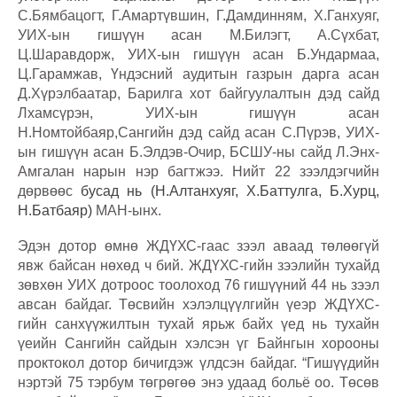
С.Бямбацогт, Г.Амартүвшин, Г.Дамдинням, Х.Ганхуяг,
УИХ-ын гишүүн асан М.Билэгт, А.Сүхбат,
Ц.Шаравдорж,
УИХ-ын гишүүн асан Б.Ундармаа,
Ц.Гарамжав, Үндэсний аудитын газрын дарга асан
Д.Хүрэлбаатар,
Барилга хот байгуулалтын дэд сайд
Лхамсүрэн,
УИХ-ын гишүүн асан
Н.Номтойбаяр,Сангийн дэд сайд асан С.Пүрэв, УИХ-
ын гишүүн асан Б.Элдэв-Очир, БСШУ-ны сайд Л.Энх-
Амгалан нарын нэр багтжээ. Нийт 22 зээлдэгчийн
дөрвөөс
бусад нь (Н.Алтанхуяг, Х.Баттулга, Б.Хурц,
Н.Батбаяр)
МАН-ынх.
Эдэн дотор өмнө ЖДҮХС-гаас зээл аваад төлөөгүй
явж байсан нөхөд ч бий. ЖДҮХС-гийн зээлийн тухайд
зөвхөн УИХ дотроос тоолоход 76 гишүүний 44 нь зээл
авсан байдаг. Төсвийн хэлэлцүүлгийн үеэр ЖДҮХС-
гийн санхүүжилтын тухай ярьж байх үед нь тухайн
үеийн Сангийн сайдын хэлсэн үг Байнгын хорооны
проктокол дотор бичигдэж үлдсэн байдаг. “Гишүүдийн
нэртэй 75 тэрбум төгрөгөө энэ удаад больё оо. Төсөв