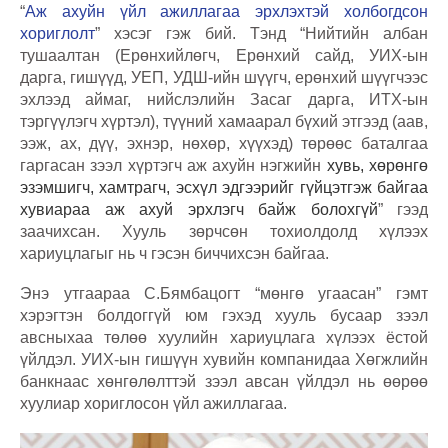
“
Аж ахуйн үйл ажиллагаа эрхлэхтэй холбогдсон
хориглолт
” хэсэг гэж бий. Тэнд “Нийтийн албан
тушаалтан (Ерөнхийлөгч, Ерөнхий сайд, УИХ-ын
дарга, гишүүд, УЕП, УДШ-ийн шүүгч, ерөнхий шүүгчээс
эхлээд аймаг, нийслэлийн Засаг дарга, ИТХ-ын
тэргүүлэгч хүртэл), түүний хамаарал бүхий этгээд (аав,
ээж, ах, дүү, эхнэр, нөхөр, хүүхэд) төрөөс баталгаа
гаргасан зээл хүртэгч аж ахуйн нэгжийн
хувь, хөрөнгө
эзэмшигч, хамтрагч, эсхүл эдгээрийг гүйцэтгэж байгаа
хувиараа аж ахуй эрхлэгч байж болохгүй
” гээд
заачихсан. Хууль зөрчсөн тохиолдолд хүлээх
хариуцлагыг нь ч гэсэн биччихсэн байгаа.
Энэ утгаараа С.Бямбацогт “мөнгө угаасан” гэмт
хэрэгтэн болдоггүй юм гэхэд хууль бусаар зээл
авсныхаа төлөө хуулийн хариуцлага хүлээх ёстой
үйлдэл. УИХ-ын гишүүн хувийн компанидаа Хөгжлийн
банкнаас хөнгөлөлттэй зээл авсан үйлдэл нь өөрөө
хуулиар хориглосон үйл ажиллагаа.