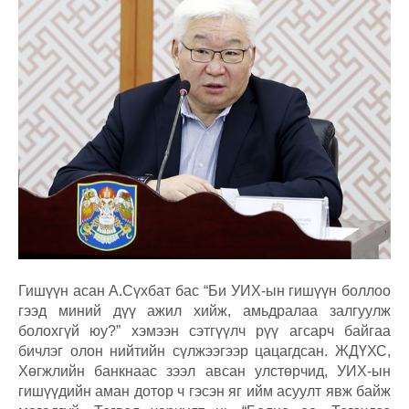
Гишүүн асан А.Сүхбат бас “Би УИХ-ын гишүүн боллоо
гээд миний дүү ажил хийж, амьдралаа залгуулж
болохгүй юу?” хэмээн сэтгүүлч рүү агсарч байгаа
бичлэг олон нийтийн сүлжээгээр цацагдсан. ЖДҮХС,
Хөгжлийн банкнаас зээл авсан улстөрчид, УИХ-ын
гишүүдийн аман дотор ч гэсэн яг ийм асуулт явж байж