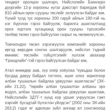
тендерт оролцон шалгарч, Нийслэлийн Баянзүрх
дүүргийн 12-р хорооны нутаг дэвсгэрт баригдаж буй
810 айлын орон сууцны төслийг эхлүүлсэн байдаг юм.
Үүний тулд тус хорооны 200 гаруй айлын 190-тэй нь
нэг бүрчлэн гэрээ байгуулж, барилга ашиглалтанд
орох хүртэлх хугацаанд орон сууцны түрээсийн
төлбөр төлөх гэрээ байгуулан газрыг нь чөлөөлүүлсэн.
Товчхондоо төсөл хэрэгжүүлэх компанийг хорооны
иргэд өөрсдөө сонгон шалгаруулж, нийслэл тэдний
өмнөөс төслийн гүйцэтгэлийг хүлээж авахаар
“Грандлайн”-тэй гэрээ байгуулсан байдаг юм.
Атал өнөөдөр аав, хүү хоёр хоёулаа “хувьдаа болон
бусдад давуу байдал тогтоох, ашиг олох зорилгоор
албан тушаалын байдлаа урвуулан ашигласан” (ЭХ-
ийн 21.22), “төрийн албан тушаалтан албаны эрх
мэдэл, албан тушаалын байдлаа урвуулан ашиглаж,
Нийслэлийн ЗДТГ-т хүнд хор уршиг учруулсан гэмт
хэргийг бусадтай бүлэглэн үйлдсэн” (2002 оны ЭХ-ийн
263.2) гэдэг яг адилхан зүйл ангиар ял сонсчихоод