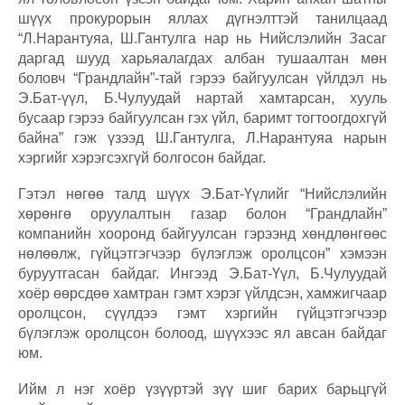
шүүх прокурорын яллах дүгнэлттэй танилцаад
“Л.Нарантуяа, Ш.Гантулга нар нь Нийслэлийн Засаг
даргад шууд харьяалагдах албан тушаалтан мөн
боловч “Грандлайн”-тай гэрээ байгуулсан үйлдэл нь
Э.Бат-үүл, Б.Чулуудай нартай хамтарсан, хууль
бусаар гэрээ байгуулсан гэх үйл, баримт тогтоогдохгүй
байна” гэж үзээд Ш.Гантулга, Л.Нарантуяа нарын
хэргийг хэрэгсэхгүй болгосон байдаг.
Гэтэл нөгөө талд шүүх Э.Бат-Үүлийг “Нийслэлийн
хөрөнгө оруулалтын газар болон “Грандлайн”
компанийн хооронд байгуулсан гэрээнд хөндлөнгөөс
нөлөөлж, гүйцэтгэгчээр бүлэглэж оролцсон” хэмээн
буруутгасан байдаг. Ингээд Э.Бат-Үүл, Б.Чулуудай
хоёр өөрсдөө хамтран гэмт хэрэг үйлдсэн, хамжигчаар
оролцсон, сүүлдээ гэмт хэргийн гүйцэтгэгчээр
бүлэглэж оролцсон болоод, шүүхээс ял авсан байдаг
юм.
Ийм л нэг хоёр үзүүртэй зүү шиг барих барьцгүй