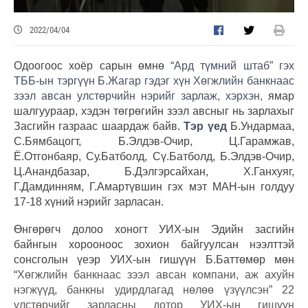
2022/04/04
Одоогоос хоёр сарын өмнө
“Ард түмний штаб” гэх
ТББ-ын тэргүүн Б.Жагар гэдэг хүн Хөгжлийн банкнаас
зээл авсан улстөрчийн нэрийг зарлаж, хэрхэн,
ямар
шалгуураар, хэдэн төгрөгийн зээл авсныг нь зарлахыг
Засгийн газраас шаардаж байв.
Тэр үед
Б.Ундармаа,
С.Бямбацогт, Б.Элдэв-Очир, Ц.Гарамжав,
Ё.Отгонбаяр, Су.Батболд, Сү.Батболд, Б.Элдэв-Очир,
Ц.Анандбазар, Б.Дэлгэрсайхан, Х.Ганхуяг,
Г.Дамдинням, Г.Амартүвшин гэх мэт МАН-ын голдуу
17-18 хүний нэрийг зарласан.
Өнгөрөгч долоо хоногт УИХ-ын Эдийн засгийн
байнгын хорооноос зохион байгуулсан нээлттэй
сонсголын үеэр УИХ-ын гишүүн Б.Баттөмөр мөн
“
Хөгжлийн банкнаас зээл авсан компани, аж ахуйн
нэгжүүд, банкны удирдлагад нөлөө үзүүлсэн” 22
улстөрчийг
зарласны дотор
УИХ-ын гишүүн