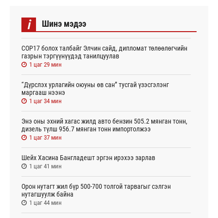
i
Шинэ мэдээ
СОР17 болох талбайг Элчин сайд, дипломат төлөөлөгчийн
газрын тэргүүнүүдэд танилцуулав
1 цаг 29 мин
“Дүрслэх урлагийн оюуны өв сан” тусгай үзэсгэлэнг
маргааш нээнэ
1 цаг 34 мин
Энэ оны эхний хагас жилд авто бензин 505.2 мянган тонн,
дизель түлш 956.7 мянган тонн импортолжээ
1 цаг 37 мин
Шейх Хасина Бангладешт эргэн ирэхээ зарлав
1 цаг 41 мин
Орон нутагт жил бүр 500-700 толгой тарвагыг сэлгэн
нутагшуулж байна
1 цаг 44 мин