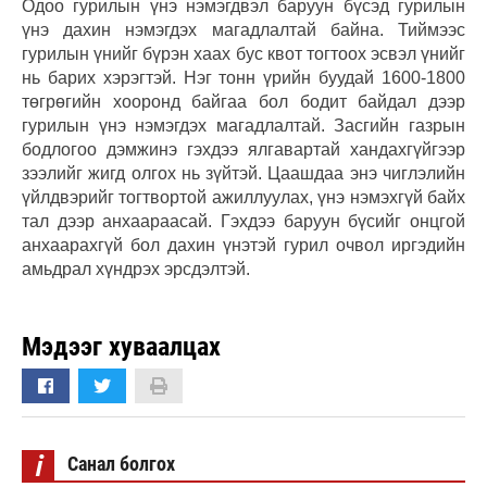
Одоо гурилын үнэ нэмэгдвэл баруун бүсэд гурилын
үнэ дахин нэмэгдэх магадлалтай байна. Тиймээс
гурилын үнийг бүрэн хаах бус квот тогтоох эсвэл үнийг
нь барих хэрэгтэй. Нэг тонн үрийн буудай 1600-1800
төгрөгийн хооронд байгаа бол бодит байдал дээр
гурилын үнэ нэмэгдэх магадлалтай. Засгийн газрын
бодлогоо дэмжинэ гэхдээ ялгавартай хандахгүйгээр
зээлийг жигд олгох нь зүйтэй. Цаашдаа энэ чиглэлийн
үйлдвэрийг тогтвортой ажиллуулах, үнэ нэмэхгүй байх
тал дээр анхаараасай. Гэхдээ баруун бүсийг онцгой
анхаарахгүй бол дахин үнэтэй гурил очвол иргэдийн
амьдрал хүндрэх эрсдэлтэй.
Мэдээг хуваалцах
i
Санал болгох