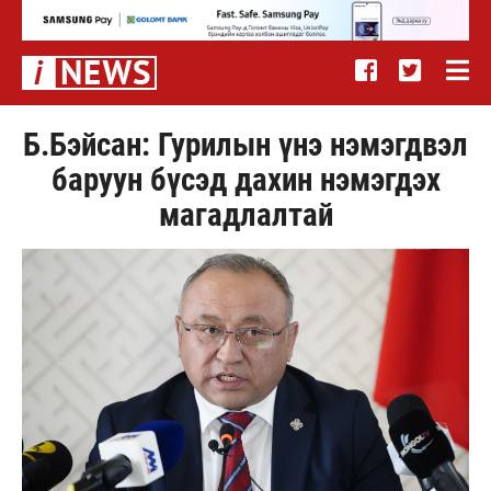
Б.Бэйсан: Гурилын үнэ нэмэгдвэл
баруун бүсэд дахин нэмэгдэх
магадлалтай