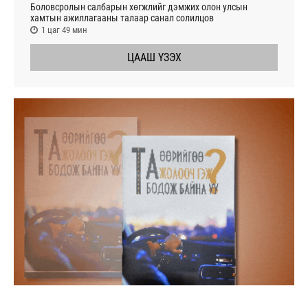
Боловсролын салбарын хөгжлийг дэмжих олон улсын
хамтын ажиллагааны талаар санал солилцов
1 цаг 49 мин
ЦААШ ҮЗЭХ