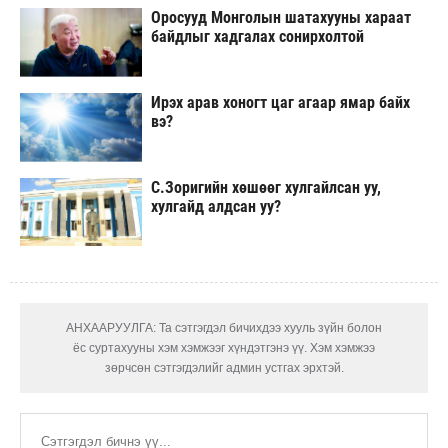
Оросууд Монголын шатахууны хараат
байдлыг хадгалах сонирхолтой
Ирэх арав хоногт цаг агаар ямар байх
вэ?
С.Зоригийн хөшөөг хулгайлсан уу,
хулгайд алдсан уу?
АНХААРУУЛГА: Та сэтгэгдэл бичихдээ хууль зүйн болон
ёс суртахууны хэм хэмжээг хүндэтгэнэ үү. Хэм хэмжээ
зөрчсөн сэтгэгдэлийг админ устгах эрхтэй.