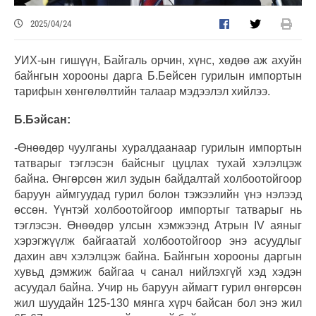
2025/04/24
УИХ-ын гишүүн, Байгаль орчин, хүнс, хөдөө аж ахуйн
байнгын хорооны дарга Б.Бейсен гурилын импортын
тарифын хөнгөлөлтийн талаар мэдээлэл хийлээ.
Б.Бэйсан:
-Өнөөдөр чуулганы хуралдаанаар гурилын импортын
татварыг тэглэсэн байсныг цуцлах тухай хэлэлцэж
байна. Өнгөрсөн жил зудын байдалтай холбоотойгоор
баруун аймгуудад гурил болон тэжээлийн үнэ нэлээд
өссөн. Үүнтэй холбоотойгоор импортыг татварыг нь
тэглэсэн. Өнөөдөр улсын хэмжээнд Атрын IV аяныг
хэрэгжүүлж байгаатай холбоотойгоор энэ асуудлыг
дахин авч хэлэлцэж байна. Байнгын хорооны даргын
хувьд дэмжиж байгаа ч санал нийлэхгүй хэд хэдэн
асуудал байна. Учир нь баруун аймагт гурил өнгөрсөн
жил шуудайн 125-130 мянга хүрч байсан бол энэ жил