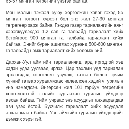
65-67 мянган төгрөгийн үнэтэй байгаа.
Мөн малын тэжээл буюу хорголжин хэвэг гэхэд 85
мянган төгрөгт хүрсэн бол энэ жил 27-30 мянган
төгрөгөөр зарж байна. Гэхдээ газар тариалангийн аянг
хэрэгжүүлэхдээ 1.2 сая га талбайд тариалалт хийх
ёстойгоос 900 мянган га талбайд тариалалт хийж
байгаа. Энийг бүрэн ашиглах хүрээнд 500-600 мянган
га талбайд нэмж тариалалт хийх боломж бий.
Дархан-Уул аймгийн тариаланчид, ард иргэдтэй хэд
хэдэн удаа уулзаад ирлээ. Цар тахлын үед тариалан
эрхлэгчдэд хөнгөлөлт үзүүлж, татвар болон эрчим
хүчний татвар хураамжаас чөлөөлсөн хэдий ч гурилын
үнэ нэмэгдсэн. Өнгөрсөн жил 101 тэрбум төгрөгийн
хөнгөлөлттэй зээлийг зургаахан гурилын үйлдвэр
авсан байдаг. Тийм учраас энэ асуудлыг анхааралдаа
авч үзэх ёстой. Бүсчилж тариалалт хийх асуудалд
анхаармаар байна. Увс аймгийн гурилын үйлдвэрийг
дэмжих хэрэгтэй.