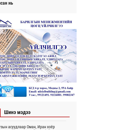
исан нь
Шинэ мэдээ
зын асуудлаар Оман, Иран хоёр