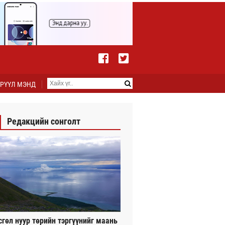
РҮҮЛ МЭНД
Редакцийн сонголт
сгөл нуур төрийн тэргүүнийг маань