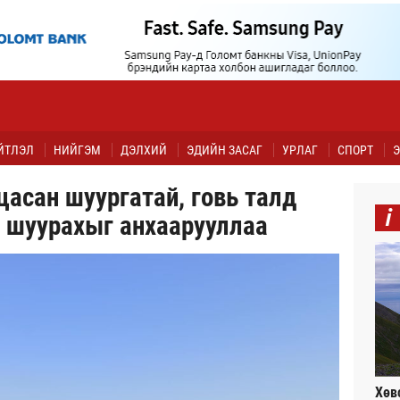
ЙТЛЭЛ
НИЙГЭМ
ДЭЛХИЙ
ЭДИЙН ЗАСАГ
УРЛАГ
СПОРТ
Э
цасан шуургатай, говь талд
i
 шуурахыг анхаарууллаа
Хөв