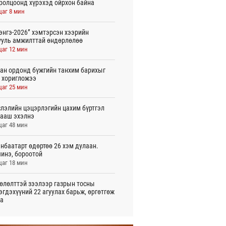
ролцоонд хүрэхэд ойрхон байна
цаг 8 мин
энгэ-2026” хэмтэрсэн хээрийн
ууль амжилттай өндөрлөлөө
цаг 12 мин
ан ордонд бүжгийн танхим барихыг
 хоригложээ
цаг 25 мин
лэлийн цэцэрлэгийн цахим бүртгэл
ааш эхэлнэ
цаг 48 мин
нбаатарт өдөртөө 26 хэм дулаан.
инэ, бороотой
цаг 18 мин
өлөлттэй зээлээр газрын тосны
эгдэхүүний 22 агуулах барьж, өргөтгөж
а
 цаг 4 мин