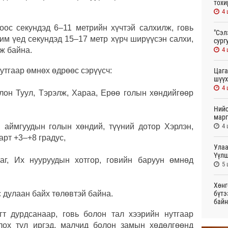
тохи
4 
оос секундэд 6–11 метрийн хүчтэй салхилж, говь
"Сэл
рим үед секундэд 15–17 метр хүрч ширүүсэн салхи,
сург
4 
ж байна.
утгаар өмнөх өдрөөс сэрүүсч:
Цага
шүүх
4 
лон Туул, Тэрэлж, Хараа, Ерөө голын хөндийгөөр
Нийс
марг
4 
 аймгуудын голын хөндий, түүний дотор Хэрлэн,
арт +3–+8 градус,
Улаа
Үүлш
таг, Их нууруудын хотгор, говийн баруун өмнөд
5 
Хөнг
бүтэ
 дулаан байх төлөвтэй байна.
байн
18
т дурдсанаар, говь болон тал хээрийн нутгаар
лох тул иргэд, малчид болон замын хөдөлгөөнд