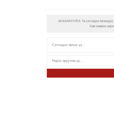
АНХААРУУЛГА: Та сэтгэгдэл бичихдээ х
Хэм хэмжээ зөрчс