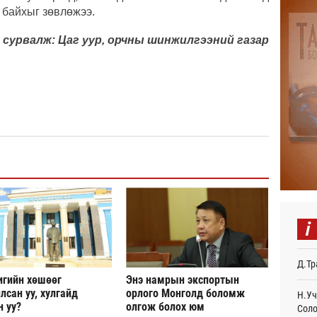
БНХА
 байхыг зөвлөжээ.
авто
тави
 сурвалж: Цаг уур, орчны шинжилгээний газар
Өч
Аяла
авто
олго
Ур
Монг
тэрб
Ур
Серг
гори
Ур
i
COP1
Торг
Д.Тр
Ур
игийн хөшөөг
Энэ намрын экспортын
лсан уу, хулгайд
орлого Монголд боломж
Д.На
Н.Уч
өлги
н уу?
олгож болох юм
Соло
нээл