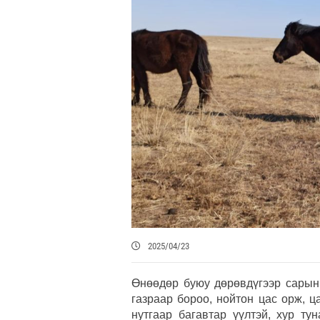
2025/04/23
Өнөөдөр буюу дөрөвдүгээр сарын 
газраар бороо, нойтон цас орж, 
нутгаар багавтар үүлтэй, хур ту