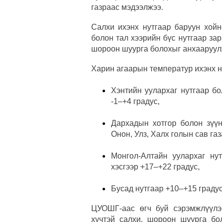
газраас мэдээлжээ.
Салхи ихэнх нутгаар баруун хойн
болон тал хээрийн бүс нутгаар за
шороон шуурга болохыг анхааруул
Харин агаарын температур ихэнх н
Хэнтийн уулархаг нутгаар бо
-1–+4 градус,
Дархадын хотгор болон зүүн
Онон, Улз, Халх голын сав газ
Монгол-Алтайн уулархаг ну
хэсгээр +17–+22 градус,
Бусад нутгаар +10–+15 градус
ЦУОШГ-аас өгч буй сэрэмжлүүлэг
хүчтэй салхи, шороон шуурга бо