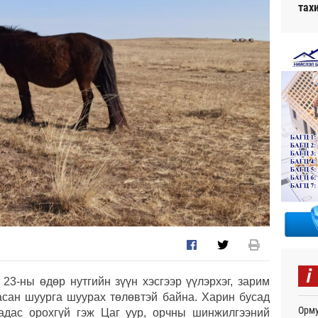
тах
i
23-ны өдөр нутгийн зүүн хэсгээр үүлэрхэг, зарим
цасан шуурга шуурах төлөвтэй байна. Харин бусад
Орму
надас орохгүй гэж Цаг уур, орчны шинжилгээний