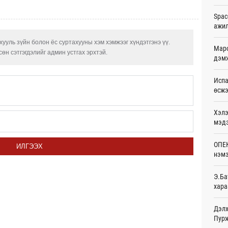
Ур
Spac
ажи
Дала
болн
ууль зүйн болон ёс суртахууны хэм хэмжээг хүндэтгэнэ үү.
Ур
Маро
өн сэтгэгдэлийг админ устгах эрхтэй.
дэмж
Авто
тоог
Испа
авна
өсж
Ур
Хэлэ
Р.Да
орло
мэд
Ур
ОПЕК
ИЛГЭЭХ
Улаа
нэмэ
Ур
Э.Ба
СОР1
хара
дипл
тэрг
20
Дэлх
Пурж
“Дүр