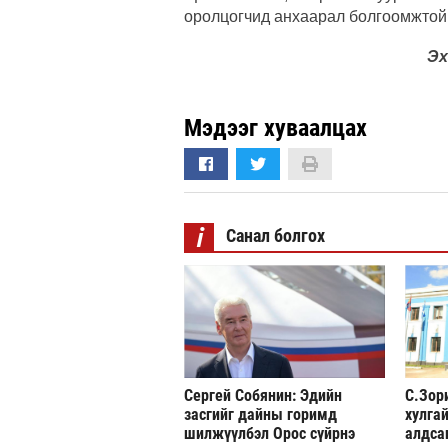
оролцогчид анхаарал болгоомжтой
Эх
Мэдээг хуваалцах
i
Санал болгох
Сергей Собянин: Эдийн
С.Зор
засгийг дайны горимд
хулгай
шилжүүлбэл Орос сүйрнэ
алдса