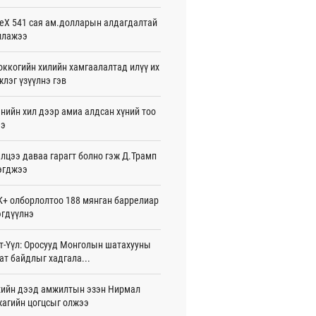
жигдар 08 цаг 54 мин
eX 541 сая ам.долларын алдагдалтай
ллажээ
нзадгад хот 2028 онд шинэ ДЦС-тай
о
жигдар 07 цаг 51 мин
ккогийн хилийн хамгаалалтад илүү их
лэг үзүүлнэ гэв
машины улсын дугаар сондгой
оор төгссөн бол өнөөдөр шатахуун
нийн хил дээр амиа алдсан хүний тоо
ээ
жигдар 07 цаг 48 мин
лцээ даваа гарагт болно гэж Д.Трамп
ваадорж: Энэ намрын экспортын
го Монголд боломж олгож болох юм
эгджээ
жигдар 07 цаг 42 мин
+ олборлолтоо 188 мянган баррелиар
нбаатарт өдөртөө 30 хэм дулаан
гдүүлнэ
жигдар 07 цаг 38 мин
т-Үүл: Оросууд Монголын шатахууны
7 болох талбайг Элчин сайд,
ат байдлыг хадгала...
омат төлөөлөгчийн газрын
үүнүүдэд танилцуулав
26-08-06
ийн дээд амжилтын эзэн Нирмал
агийн цогцсыг олжээ
слэх урлагийн оюуны өв сан” тусгай