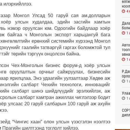
өлги
а илэрхийллээ.
нээл
4
газар Монгол Улсад 50 гаруй сая ам.долларын
 хоёр улсын худалдаа, эдийн засгийн хамтын
Дала
болн
увь нэмэр оруулсан юм. Одоогийн байдлаар хоёр
1 
эж байгаа ч Монголын экспорт харьцангуй бага
хөнгөлөлтийн ерөнхий системийн хүрээнд Монгол
Авто
дэхүүнийг гаалийн татваргүй гаргах боломжтой тул
тоог
тэйг төрийн тэргүүн онцолсон байна.
авна
1 
лсон Чех-Монголын бизнес форум-д хоёр улсын
Р.Да
нгө оруулалтын орчныг сайжруулах, бизнесийн
орло
лаар ярилцлаа. Энэ удаагийн уулзалтаар Хөдөө аж
1 
мнэлгийн салбарт Чехийн технологи, инновацийг
тикийн салбарт шинэ шийдлүүдийг эрэлхийлэх, аж
Улаа
овсролын салбарт хамтран ажиллах чиглэлээр бодит
1 
оёр улсаас 20 гаруй салбарын 100 гаруй аж ахуйн
жээ.
СОР1
дипл
тэрг
зейд “Чингис хаан” олон улсын үзэсгэлэн нээлтээ
16
 Прагийн шилтгээнд тоглолт хийлээ.