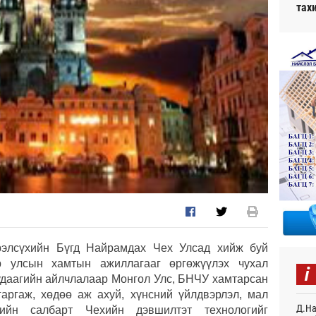
тах
рэлсүхийн Бүгд Найрамдах Чех Улсад хийж буй
р улсын хамтын ажиллагааг өргөжүүлэх чухал
i
 удаагийн айлчлалаар Монгол Улс, БНЧУ хамтарсан
аргаж, хөдөө аж ахуй, хүнсний үйлдвэрлэл, мал
Д.На
рийн салбарт Чехийн дэвшилтэт технологийг