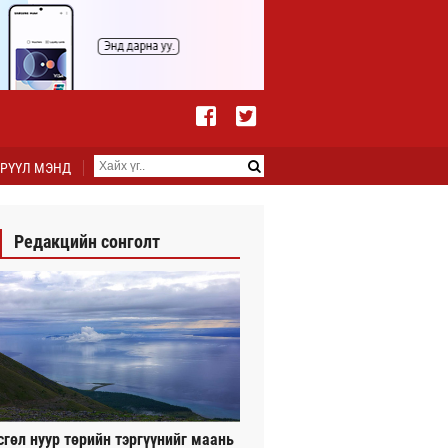
РҮҮЛ МЭНД
Редакцийн сонголт
сгөл нуур төрийн тэргүүнийг маань