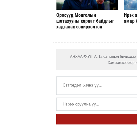
Оросууд Монголын
Ирэх а
шатахууны хараат байдлыг
ямар 
хадгалах сонирхолтой
АНХААРУУЛГА: Та сэтгэгдэл бичихдээ х
Хэм хэмжээ зөрчс