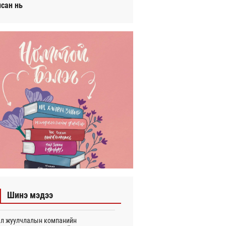
исан нь
Шинэ мэдээ
л жуулчлалын компанийн