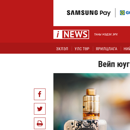
ЭХЛЭЛ
УЛС ТӨР
ЯРИЛЦЛАГА
НИ
Вейп юуг