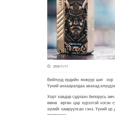
2024/11/11
Вейпүүд ердийн янжуур шиг хор 
Үүний анхааралдаа авахад илүүдэх
Хорт хавдар судлаач белорусь эм
өмнө өргөн цар хүрээтэй нэгэн с
хүнийг хамруулсан гэнэ. Үүний үр