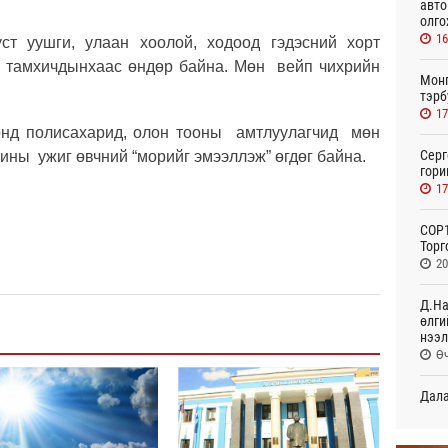
авто
олго
16
ст уушги, улаан хоолой, ходоод гэдэсний хорт
 тамхичдынхаас өндөр байна. Мөн вейп чихрийн
Монг
тэрб
17
онд полисахарид, олон тооны амтлуулагчид мөн
Серг
гины ужиг өвчний “морийг эмээллэж” өгдөг байна.
гори
17
COP1
Торг
20
Д.На
өлги
нээл
Өч
Дала
болн
Өч