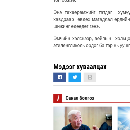
тогтоожээ.
Энэ төхөөрөмжийг татдаг хүмүү
хавдраар өвдөх магадлал ердийн
шижинг өдөөдөг гэнэ.
Эмчийн хэлснээр, вейпын хольц
этиленгликоль ордог ба тэр нь ууш
Мэдээг хуваалцах
i
Санал болгох