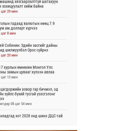
машинд хязгаарлалтгүй шатахуун
х зохицуулалт хийж байна
 цаг 29 мин
олын гадаад валютын нөөц 7.9
ум ам.долларт хүрчээ
 цаг 8 мин
ей Собянин: Эдийн засгийг дайны
мд шилжүүлбэл Орос сүйрнэ
 цаг 20 мин
7 хурлын өмнөхөн Монгол Улс
оны замын цувааг хүлээн авлаа
 цаг 13 мин
цагдоржийн ховор гар бичмэл, эд
йн зүйлс бүхий тусгай үзэсгэлэнг
ээ
игдөр 08 цаг 54 мин
нзадгад хот 2028 онд шинэ ДЦС-тай
о
игдөр 07 цаг 51 мин