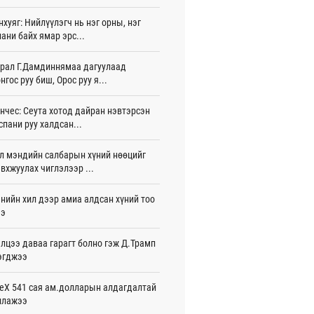
жигдар 16 цаг 01 мин
нхуяг: Нийлүүлэгч нь нэг орны, нэг
ани байх ямар эрс...
 Хасина Бангладешт эргэн ирэхээ
ав
жигдар 15 цаг 58 мин
рал Г.Дамдиннямаа дагуулаад
нгос руу биш, Орос руу я...
 нутагт жил бүр 500-700 толгой
агыг сэлгэн нутагшуулж байна
нчес: Сеута хотод дайран нэвтэрсэн
жигдар 15 цаг 54 мин
спани руу халдсан...
всролын салбарын хөгжлийг дэмжих
л мэндийн салбарын хүний нөөцийг
 улсын хамтын ажиллагааны талаар
л солилцов
вхжуулах чиглэлээр ...
жигдар 15 цаг 50 мин
нийн хил дээр амиа алдсан хүний тоо
дугаар сард Сүхбаатар боомтоор
ээ
17 тонн Аи-92 автобензин импортолжээ
жигдар 15 цаг 40 мин
лцээ даваа гарагт болно гэж Д.Трамп
эгджээ
лдагч Н.Амарзаяа: 32 хуудастай
н дэвтэр долоо хоногт л дүүрдэг
жигдар 15 цаг 31 мин
eX 541 сая ам.долларын алдагдалтай
ллажээ
д Фулбрайтын хөтөлбөрөөр 150 гаруй