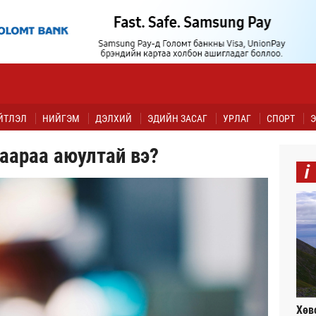
ЙТЛЭЛ
НИЙГЭМ
ДЭЛХИЙ
ЭДИЙН ЗАСАГ
УРЛАГ
СПОРТ
Э
аараа аюултай вэ?
i
Хөв