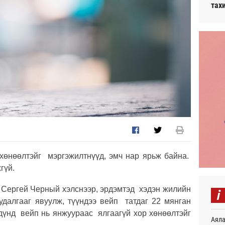
тах
хөнөөлтэйг мэргэжилтнүүд, эмч нар ярьж байна.
гүй.
ч Сергей Черный хэлснээр, эрдэмтэд хэдэн жилийн
i
удалгааг явуулж, түүндээ вейп татдаг 22 мянган
 дүнд вейп нь янжуураас ялгаагүй хор хөнөөлтэйг
Аяла