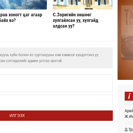
Авто
тоог
рав хоногт цаг агаар
С.Зоригийн хөшөөг
авна
байх вэ?
хулгайлсан уу, хулгайд
Өч
алдсан уу?
Р.Да
орло
Өч
ууль зүйн болон ёс суртахууны хэм хэмжээг хүндэтгэнэ үү.
Улаа
өн сэтгэгдэлийг админ устгах эрхтэй.
Өч
СОР1
дипл
тэрг
Ур
i
“Дүр
үзэс
Арил
Ур
ИЛГЭЭХ
Ж.И
Энэ 
505.
Д.Тр
мянг